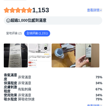
1,153
查看詳情
超過1,000位感到滿意
當地評論 (2)
全球評論 (1,151)
香氣滿意
非常滿意
75
%
度
保濕程度
非常滿意
34
%
皮膚刺激
有點刺痛
67
%
程度
使用效果
非常滿意
34
%
吸水程度
算吸收快速
75
%
查看詳情