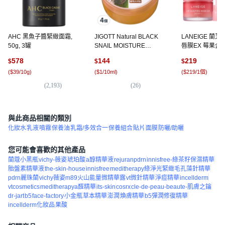
AHC 黑魚子醬緊緻面霜,
JIGOTT Natural BLACK
LANEIGE 蘭芝
50g, 3罐
SNAIL MOISTURE
唇膜EX 莓果企劃
SOOTHING GEL 蝸牛修護
+ 3g, 1個, 1入
578
144
219
$
$
$
保濕凝膠, 300ml, 4個
(
$39/10g
)
(
$1/10ml
)
(
$219/1個
)
(
2,193
)
(
26
)
(
4
與此商品相關的類別
化妝水
乳液
噴霧
保養油
乳霜/多效合一
保養組合
貼片
面膜
防曬/助曬
您可能會喜歡的其他產品
蘭蔻小黑瓶
vichy-薇姿
琥珀酸
a醇精華液
rejuranpdrn
innisfree-綠茶籽保濕精華
胎盤素精華液
the-skin-house
innisfree
meditherapy綠淨光緊緻毛孔藻針精華
pdrn麗珠蘭
vichy薇姿m89火山能量微精華露
vt微針精華
淨痘精華
incellderm
vtcosmetics
meditherapya醛精華
its-skin
cosrx
cle-de-peau-beaute-肌膚之鑰
dr-jart
b5
face-factory
小金瓶
草本精華
澎潤
煥膚精華
b5彈潤修復精華
incellderm化妝品
果酸