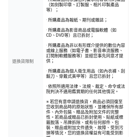
（如刻製印章、訂製服、相片印製產品
等）；
· 所購產品為報紙、期刊或雜誌；
· 所購產品為影音商品或電腦軟體（如
CD、DVD等）且已拆封；
· 所購產品為非以有形媒介提供的數位內容
或線上服務（如電子書、影音串流服務、
訂閱制軟體服務等）並經您事先同意才提
供；
退換貨限制
· 所購產品為個人衛生用品（如內衣褲、刮
鬍刀、穿戴式美甲等）且您已拆封；
· 依照所適用法律、法規、裁定、命令或法
院判決不適用鑑賞期的任何其他情況。
※ 若您有意申請退換貨，商品必須回復至
您收到商品時的原始狀態，並確保所有部
件、內外包裝、贈品及附加文件的完整
性。若商品或贈品已拆封使用、貼紙或標
籤脫落、吊牌拆除、或有任何部件、包
裝、贈品或附加文件遺失、故障、受到污
損等情況，您的退換貨權益有可能受到影