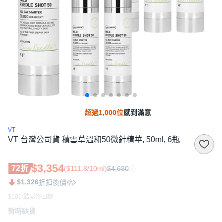
超過1,000位
感到滿意
VT
VT 台灣公司貨 積雪草溫和50微針精華, 50ml, 6瓶
$3,354
72折
($111.8/10ml)
$4,680
$1,326
折扣後價格
$101 酷澎幣回饋
暫時缺貨