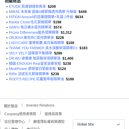
相關商品
•
ETUDE 肌膚調理急救液
$209
•
MIRAE 未來美 超級A醇緊緻透亮精華 升級版
$449
•
FATION Nosca9抗痘護理精華+乳霜 2件組
$634
•
frankly Closer毛孔緊緻精華
$198
•
SAM'U 每日補水提亮精華液
$574
•
Picore Differensea藍色發酵精華
$1,312
•
ORJENA 維他命C提亮精華液
$228
•
LADYCARE 蕾蒂凱薾 美白無瑕精華
$100
•
THANK YOU FARMER 真水深層保濕精華EX
$183
•
VELY VELY 茵陳蒿平衡精華
$286
•
DR.WU 達爾膚 玻尿酸保濕精華液
$1,400
•
韓國 ENOUGH Real皇家滋養安瓶
$238
•
MediFlower 膠原蛋白緊緻安瓶
$124
•
RiRe 涼感毛孔緊緻精華棒
$238
•
ROOT'S RECIPE 紅蘿蔔萃取精華油
$186
Investor Relations
關於酷澎
Coupang使用者條款
退換貨政策
信任管理中心
顧客隱私權政策通知
Global Site