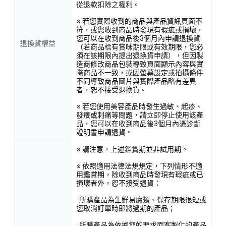
從退款扣除之權利。
※ 若您實際收到的商品與產品資訊頁面不
符，或您收到商品時發現有瑕疵或損壞，
您可以在收到商品後3個月內申請退換貨
退換貨權益
（若商品標有賞味期限或有效期限，您必
須在該期限內提出退換貨申請），但因製
造商修改商品包裝導致頁面顯示內容與實
際商品不一致，或因螢幕設定或拍攝條件
不同導致商品圖片與實際產品略有差異
者，恕不接受退換貨。
※ 若您使用美容產品時發生過敏、起疹、
發癢或刺痛等問題，請立即停止使用該產
品，您可以在收到商品後3個月內憑診斷
證明書申請退貨。
※ 請注意，上述鑑賞期並非試用期。
※ 依照適用法律法規規定，下列情形不適
用鑑賞期，除收到商品時發現有瑕疵或已
損壞者外，恕不接受退貨：
· 所購產品為生鮮易腐類、保存期限很短或
您取消訂單時即將過期的產品；
· 所購產品為依據您的要求而客製化的產品