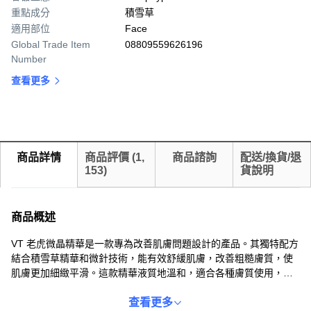
重點成分
積雪草
適用部位
Face
Global Trade Item
08809559626196
Number
查看更多
商品詳情
商品評價
(
1,
商品諮詢
配送/換貨/退
153
)
貨說明
商品概述
VT 老虎微晶精華是一款專為改善肌膚問題設計的產品。其獨特配方
結合積雪草精華和微針技術，能有效舒緩肌膚，改善粗糙膚質，使
肌膚更加細緻平滑。這款精華液質地溫和，適合各種膚質使用，即
使是敏感肌也能使用。每天使用，重現年輕活力。使用後，肌膚將
感受到明顯的改善，變得更加柔嫩、光滑。
查看更多