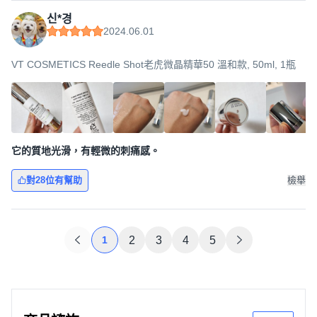
신*경
2024.06.01
VT COSMETICS Reedle Shot老虎微晶精華50 溫和款, 50ml, 1瓶
它的質地光滑，有輕微的刺痛感。
對28位有幫助
檢舉
1
2
3
4
5