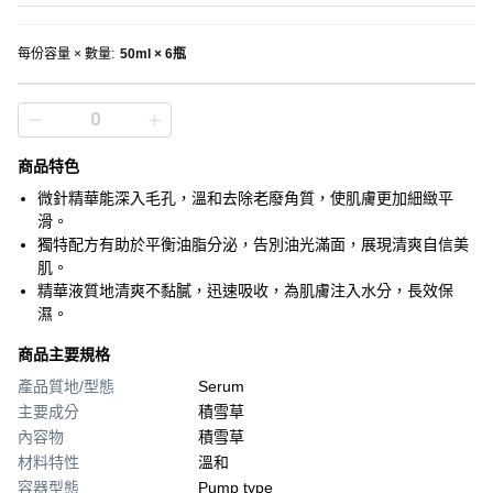
每份容量 × 數量
:
50ml × 6瓶
商品特色
微針精華能深入毛孔，溫和去除老廢角質，使肌膚更加細緻平
滑。
獨特配方有助於平衡油脂分泌，告別油光滿面，展現清爽自信美
肌。
精華液質地清爽不黏膩，迅速吸收，為肌膚注入水分，長效保
濕。
商品主要規格
產品質地/型態
Serum
主要成分
積雪草
內容物
積雪草
材料特性
溫和
容器型態
Pump type