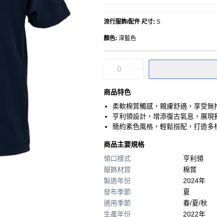
流行服飾/配件 尺寸
:
S
顏色
:
深藍色
商品特色
柔軟棉質觸感，親膚舒適，享受無
亨利領設計，增添復古氣息，展現
簡約素色風格，輕鬆搭配，打造多
商品主要規格
領口樣式
亨利領
服飾材質
棉質
製造年份
2024年
發布季節
夏
適用季節
春/夏/秋
生產年份
2022年