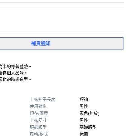
補貨通知
拘束的穿著體驗。
獨特個人品味。
樣化的時尚造型。
上衣袖子長度
短袖
使用對象
男性
印花/圖案
素色(無紋)
上衣尺寸
男性
服飾版型
基礎版型
風格/款式
休閒