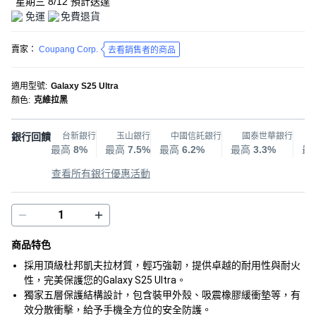
星期三 8/12
預計送達
免運
免費退貨
賣家：
Coupang Corp.
去看銷售者的商品
適用型號
:
Galaxy S25 Ultra
顏色
:
克維拉黑
銀行回饋
台新銀行
玉山銀行
中國信託銀行
國泰世華銀行
最高
8%
最高
7.5%
最高
6.2%
最高
3.3%
最
查看所有銀行優惠活動
商品特色
採用頂級杜邦凱夫拉材質，輕巧強韌，提供卓越的耐用性與耐火
性，完美保護您的Galaxy S25 Ultra。
獨家五層保護結構設計，包含裝甲外殼、吸震橡膠緩衝墊等，有
效分散衝擊，給予手機全方位的安全防護。