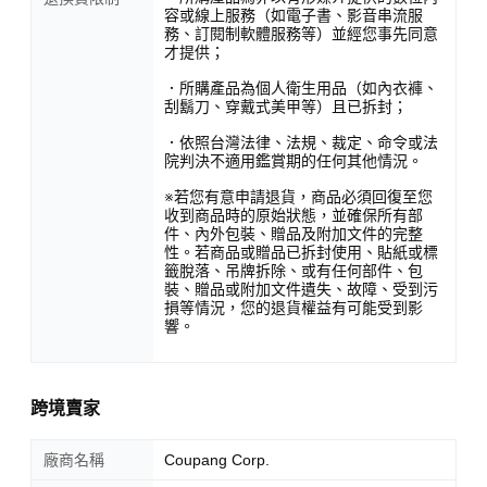
容或線上服務（如電子書、影音串流服
務、訂閱制軟體服務等）並經您事先同意
才提供；
．所購產品為個人衛生用品（如內衣褲、
刮鬍刀、穿戴式美甲等）且已拆封；
．依照台灣法律、法規、裁定、命令或法
院判決不適用鑑賞期的任何其他情況。
※若您有意申請退貨，商品必須回復至您
收到商品時的原始狀態，並確保所有部
件、內外包裝、贈品及附加文件的完整
性。若商品或贈品已拆封使用、貼紙或標
籤脫落、吊牌拆除、或有任何部件、包
裝、贈品或附加文件遺失、故障、受到污
損等情況，您的退貨權益有可能受到影
響。
跨境賣家
廠商名稱
Coupang Corp.