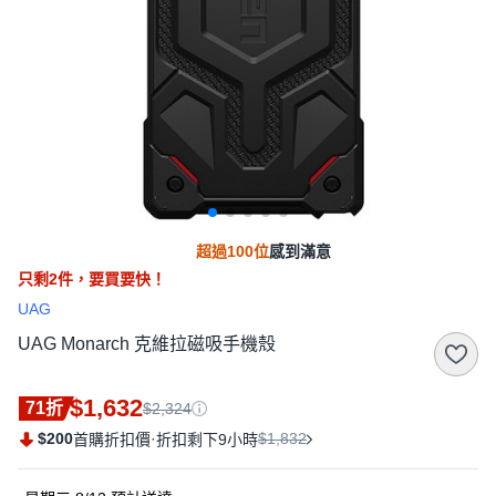
超過100位
感到滿意
只剩
2
件，
要買要快！
UAG
UAG Monarch 克維拉磁吸手機殼
$1,632
71折
$2,324
$200
·
$1,832
首購折扣價
折扣剩下9小時