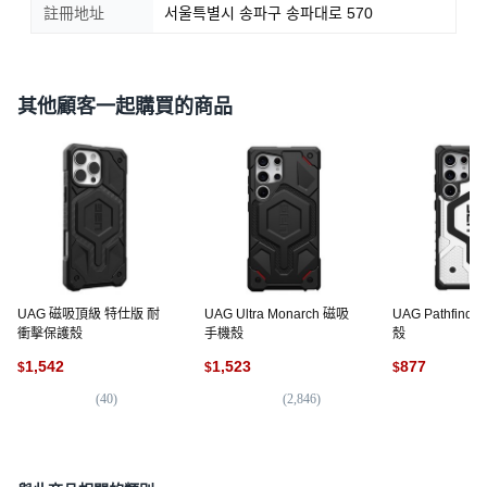
註冊地址
서울특별시 송파구 송파대로 570
其他顧客一起購買的商品
UAG 磁吸頂級 特仕版 耐
UAG Ultra Monarch 磁吸
UAG Pathfind
衝擊保護殼
手機殼
殼
1,542
1,523
877
$
$
$
(
40
)
(
2,846
)
(
2