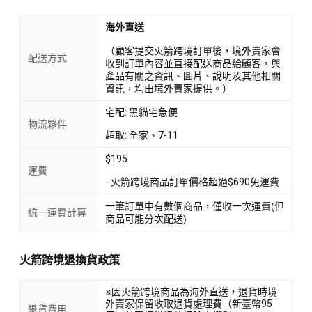
海外直送
（顧客提交火箭跨境訂單後，境外賣家會
配送方式
收到訂單內容並直接配送商品給顧客，與
產品有關之資訊、圖片、說明及其他相關
資訊，均由境外賣家提供。）
宅配: 黑貓宅急便
物流夥伴
超取: 全家、7-11
$195
運費
- 火箭跨境商品訂單價格超過$690免運費
一筆訂單中有數個商品，僅收一次運費(但
統一運費計算
商品可能分次配送)
火箭跨境退換貨政策
※因火箭跨境商品為海外直送，退貨時境
外賣家保留收取退貨處理費（新臺幣95
退貨費用