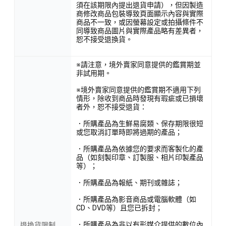
須在該期限內提出退貨申請），但因製造
商修改商品包裝導致頁面顯示內容與實際
商品不一致，或因螢幕設定或拍攝條件不
同導致商品圖片與實際產品略有差異者，
恕不接受退換貨。
※請注意，境外賣家同意提供的鑑賞期並
非試用期。
※境外賣家同意提供的鑑賞期不適用下列
情形，除收到商品時發現有瑕疵或已損壞
者外，恕不接受退貨：
．所購產品為生鮮易腐類、保存期限很短
或您取消訂單時即將過期的產品；
．所購產品為依據您的要求而客製化的產
品（如刻製印章、訂製服、相片印製產品
等）；
．所購產品為報紙、期刊或雜誌；
．所購產品為影音商品或電腦軟體（如
CD、DVD等）且您已拆封；
．所購產品為非以有形媒介提供的數位內
退換貨限制