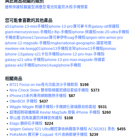
與此商品相關的類別
邊框保護殼
翻蓋型
摺疊型
電池背蓋
防水殼
手機臂套
您可能會喜歡的其他產品
a51
iphone-13-mini手機殼
iphone-13-pro
寶可夢卡夾
galaxy-s8保護殼
giant-mercury
vicxxo-手機殼
z-flip-手機殼
iphone-保護殼
note-20-ultra手機殼
手機皮套
iphone17promax
寶可夢伊布
uag手機殼
spigen-slim-armor-pro
iphone-12-magsafe-手機殼
ringke
national-geographic-國家地理
meekee-mk-boegg01
iphone13手機殼支架
iphone13手機殼promax
iphone-13
galaxy-s21卡包手機殼
iphone-12-pro-max-手機殼
galaxy-s21-ultra-手機殼
iphone-13-pro-max-magsafe-保護套
galaxy-a42手機殼
iphone14
uag
iphone手機殼
相關商品
•
BT21 Focus on me夜光功能流沙手機軟殼
$198
•
Nice Check Slider 雙保險槓握把通話套組手機殼
$373
•
iPhone15系列專用網眼散熱手機殼
$87
•
OtterBOX 手機殼
$437
•
Wiggle Wiggle 刺繡手機殼+手機鋼化玻璃膜自助套組
$531
•
超薄超輕碳纖維碳 Kevlar MagSafe 原裝 iPhone 手機殼
$260
•
穿山盾 四角氣囊防摔轉音保護殼
$108
•
Elago 鵝卵石手機殼
$224
•
spigen Galaxy S21 Ultra觸控筆收納霧面手機殼 ACS02831 黑色
$455
•
PoKeMoN 寶可夢 Coquad 卡片收納軟硬手機殼
$239