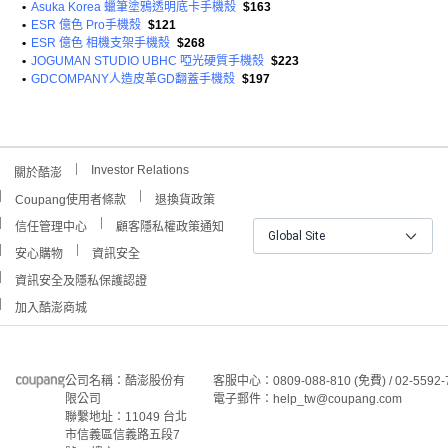
•
Asuka Korea 蠟筆塗鴉透明底卡手機殼
$163
•
ESR 億色 Pro手機殼
$121
•
ESR 億色 相機支架手機殼
$268
•
JOGUMAN STUDIO UBHC 啞光硬質手機殼
$223
•
GDCOMPANY人造皮革GD翻蓋手機殼
$197
Investor Relations
關於酷澎
Coupang使用者條款
退換貨政策
信任管理中心
顧客隱私權政策通知
Global Site
安心購物
資訊安全
資訊安全及隱私保護認證
加入酷澎商城
公司名稱：酷澎股份有
客服中心：0809-088-810 (免費) / 02-5592-
限公司
電子郵件：help_tw@coupang.com
聯繫地址：11049 台北
市信義區信義路五段7