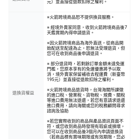
元）並直接從退款扣除之權利。
※火箭跨境商品恕不提供換貨服務。
※ 經境外賣家同意，收到火箭跨境商品後7
天鑑賞期內得申請退貨。
※因火箭跨境商品為海外直送，從商品開
始配送至配達為止，恕無法受理退貨，但
您可在收到商品後申請退貨。
※ 部分退貨時，若剩餘訂單金額未達免運
門檻，您原本享有的免運優惠將予以取
消，境外賣家保留補收去程運費（新臺幣
195元）並直接從退款扣除之權利。
※火箭跨境商品退貨時，台灣海關所課徵
退換貨權益
的進口稅、營業稅、貨物稅、規費、關稅
等進口費用無法退還，若您有意請求退還
進口費用，請向海關或您的稅務顧問尋求
諮詢及協助
※若您實際收到的商品與產品資訊頁面不
符，或您收到商品時發現有瑕疵或損壞，
您可以在收到商品後3個月內申請退換貨
（若商品標有賞味期限或有效期限，您必