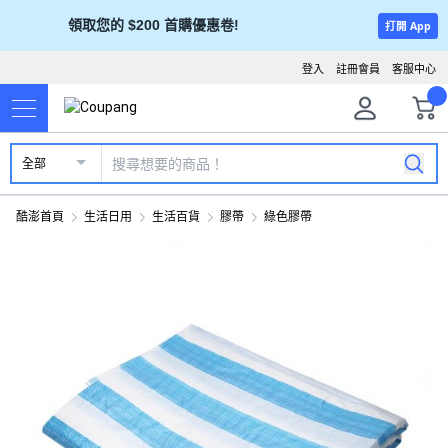
領取您的 $200 首購優惠卷!
打開 App
登入
註冊會員
客服中心
全部
酷澎首頁
生活日用
生活百貨
膠帶
綠色膠帶