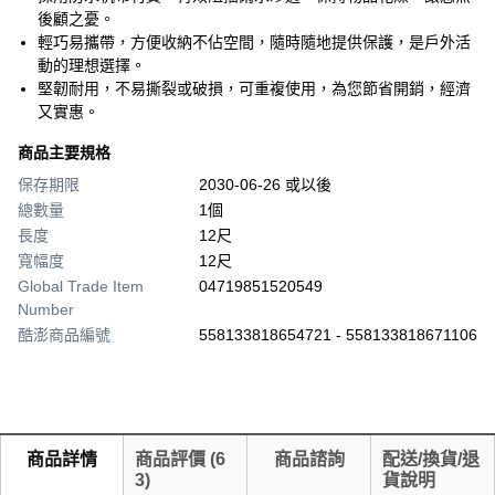
後顧之憂。
輕巧易攜帶，方便收納不佔空間，隨時隨地提供保護，是戶外活
動的理想選擇。
堅韌耐用，不易撕裂或破損，可重複使用，為您節省開銷，經濟
又實惠。
商品主要規格
保存期限
2030-06-26 或以後
總數量
1個
長度
12尺
寬幅度
12尺
Global Trade Item
04719851520549
Number
酷澎商品編號
558133818654721 - 558133818671106
商品詳情
商品評價
(
6
商品諮詢
配送/換貨/退
3
)
貨說明