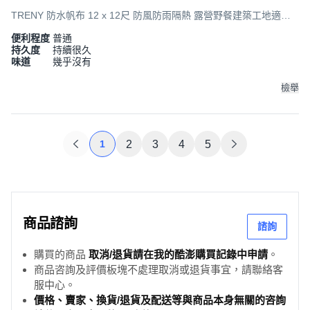
TRENY 防水帆布 12 x 12尺 防風防雨隔熱 露營野餐建築工地適用,
1個
便利程度
普通
持久度
持續很久
味道
幾乎沒有
檢舉
1
2
3
4
5
商品諮詢
諮詢
購買的商品
取消/退貨請在我的酷澎購買記錄中申請
。
商品咨詢及評價板塊不處理取消或退貨事宜，請聯絡客
服中心。
價格、賣家、換貨/退貨及配送等與商品本身無關的咨詢