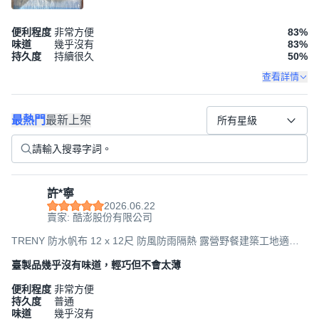
便利程度
非常方便
83
%
味道
幾乎沒有
83
%
持久度
持續很久
50
%
查看詳情
最熱門
最新上架
所有星級
許*寧
2026.06.22
賣家: 酷澎股份有限公司
TRENY 防水帆布 12 x 12尺 防風防雨隔熱 露營野餐建築工地適用,
1個
臺製品幾乎沒有味道，輕巧但不會太薄
便利程度
非常方便
持久度
普通
味道
幾乎沒有