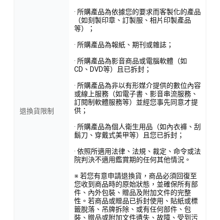
· 所購產品為依據您的要求而客製化的產品
（如刻製印章、訂製服、相片印製產品
等）；
· 所購產品為報紙、期刊或雜誌；
· 所購產品為影音商品或電腦軟體（如
CD、DVD等）且已拆封；
· 所購產品為非以有形媒介提供的數位內容
或線上服務（如電子書、影音串流服務、
訂閱制軟體服務等）並經您事先同意才提
供；
退換貨限制
· 所購產品為個人衛生用品（如內衣褲、刮
鬍刀、穿戴式美甲等）且您已拆封；
· 依照所適用法律、法規、裁定、命令或法
院判決不適用鑑賞期的任何其他情況。
※ 若您有意申請退換貨，商品必須回復至
您收到商品時的原始狀態，並確保所有部
件、內外包裝、贈品及附加文件的完整
性。若商品或贈品已拆封使用、貼紙或標
籤脫落、吊牌拆除、或有任何部件、包
裝、贈品或附加文件遺失、故障、受到污