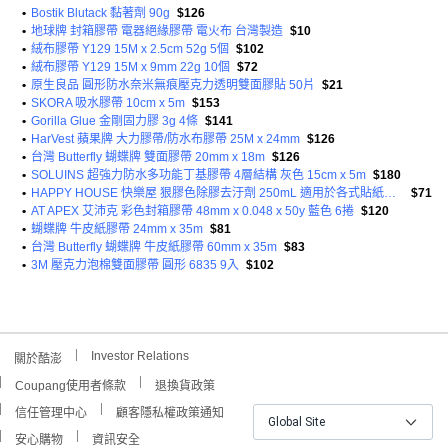
•
Bostik Blutack 黏著劑 90g
$126
•
地球牌 封箱膠帶 電器絕緣膠帶 電火布 台灣製造
$10
•
絨布膠帶 Y129 15M x 2.5cm 52g 5個
$102
•
絨布膠帶 Y129 15M x 9mm 22g 10個
$72
•
原生良品 圓形防水奈米無痕壓克力透明雙面膠貼 50片
$21
•
SKORA 吸水膠帶 10cm x 5m
$153
•
Gorilla Glue 金剛固力膠 3g 4條
$141
•
HarVest 蘋果牌 大力膠帶/防水布膠帶 25M x 24mm
$126
•
台灣 Butterfly 蝴蝶牌 雙面膠帶 20mm x 18m
$126
•
SOLUINS 超強力防水多功能丁基膠帶 4層結構 灰色 15cm x 5m
$180
•
HAPPY HOUSE 快樂屋 狠膠色除膠去汙劑 250mL 適用於各式貼紙標籤 柚子皮萃取物 環保去汙力強
$71
•
AT APEX 艾沛克 彩色封箱膠帶 48mm x 0.048 x 50y 藍色 6捲
$120
•
蝴蝶牌 牛皮紙膠帶 24mm x 35m
$81
•
台灣 Butterfly 蝴蝶牌 牛皮紙膠帶 60mm x 35m
$83
•
3M 壓克力泡棉雙面膠帶 圓形 6835 9入
$102
Investor Relations
關於酷澎
Coupang使用者條款
退換貨政策
信任管理中心
顧客隱私權政策通知
Global Site
安心購物
資訊安全