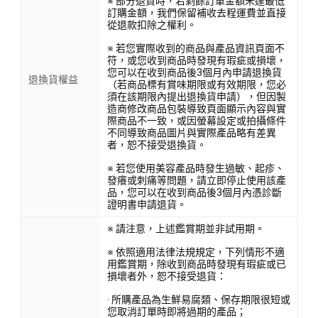
※ 部分退貨時，若剩餘訂單金額未達最低
訂購金額，我們保留補收去程運費並直接
從退款扣除之權利。
※ 若您實際收到的商品與產品資訊頁面不
符，或您收到商品時發現有瑕疵或損壞，
您可以在收到商品後3個月內申請退換貨
退換貨權益
（若商品標有賞味期限或有效期限，您必
須在該期限內提出退換貨申請），但因製
造商修改商品包裝導致頁面顯示內容與實
際商品不一致，或因螢幕設定或拍攝條件
不同導致商品圖片與實際產品略有差異
者，恕不接受退換貨。
※ 若您使用美容產品時發生過敏、起疹、
發癢或刺痛等問題，請立即停止使用該產
品，您可以在收到商品後3個月內憑診斷
證明書申請退貨。
※ 請注意，上述鑑賞期並非試用期。
※ 依照適用法律法規規定，下列情形不適
用鑑賞期，除收到商品時發現有瑕疵或已
損壞者外，恕不接受退貨：
· 所購產品為生鮮易腐類、保存期限很短或
您取消訂單時即將過期的產品；