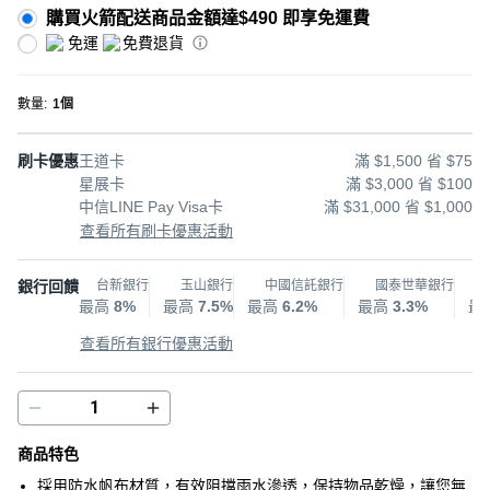
購買火箭配送商品金額達$490 即享免運費
免運
免費退貨
數量
:
1個
刷卡優惠
王道卡
滿 $1,500 省 $75
星展卡
滿 $3,000 省 $100
中信LINE Pay Visa卡
滿 $31,000 省 $1,000
查看所有刷卡優惠活動
銀行回饋
台新銀行
玉山銀行
中國信託銀行
國泰世華銀行
最高
8%
最高
7.5%
最高
6.2%
最高
3.3%
最
查看所有銀行優惠活動
商品特色
採用防水帆布材質，有效阻擋雨水滲透，保持物品乾燥，讓您無