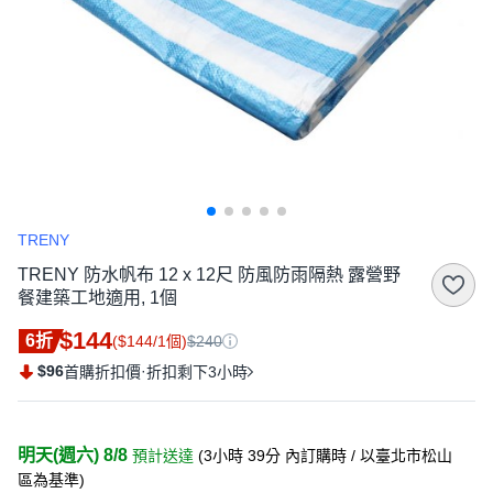
TRENY
TRENY 防水帆布 12 x 12尺 防風防雨隔熱 露營野
餐建築工地適用, 1個
$144
6折
($144/1個)
$240
$96
·
首購折扣價
折扣剩下3小時
明天(週六) 8/8
預計送達
(
3小時 39分
內訂購時
/ 以臺北市松山
區為基準
)