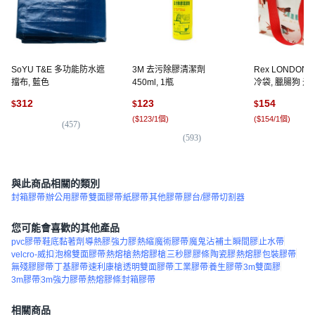
SoYU T&E 多功能防水遮
3M 去污除膠清潔劑
Rex LONDO
擋布, 藍色
450ml, 1瓶
冷袋, 臘腸狗 米色
1個
312
123
154
$
$
$
(
$123/1個
)
(
$154/1個
)
(
457
)
(
593
)
(
3
與此商品相關的類別
封箱膠帶
辦公用膠帶
雙面膠帶
紙膠帶
其他膠帶
膠台/膠帶切割器
您可能會喜歡的其他產品
pvc膠帶
鞋底黏著劑
導熱膠
強力膠
熱縮
魔術膠帶
魔鬼沾
補土
瞬間膠
止水帶
velcro-威扣
泡棉雙面膠帶
熱熔槍
熱熔膠槍
三秒膠
膠條
陶瓷膠
熱熔膠
包裝膠帶
無殘膠膠帶
丁基膠帶
速利康槍
透明雙面膠帶
工業膠帶
養生膠帶
3m雙面膠
3m膠帶
3m強力膠帶
熱熔膠條
封箱膠帶
相關商品