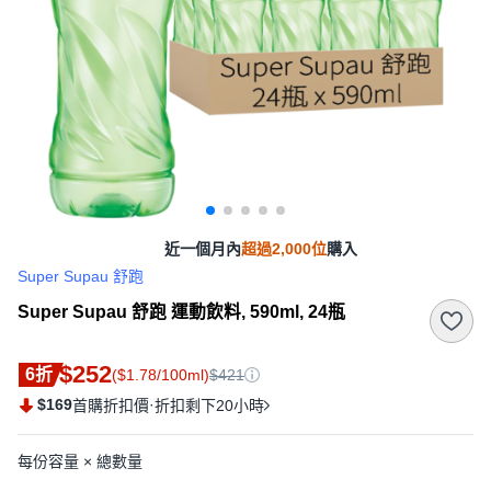
近一個月內
超過2,000位
購入
Super Supau 舒跑
Super Supau 舒跑 運動飲料, 590ml, 24瓶
$252
6折
($1.78/100ml)
$421
$169
·
首購折扣價
折扣剩下20小時
每份容量 × 總數量