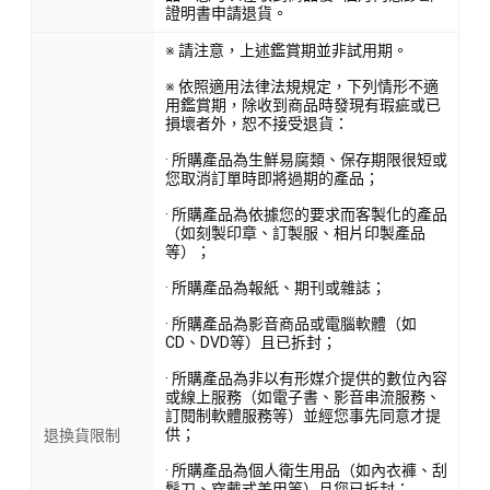
證明書申請退貨。
※ 請注意，上述鑑賞期並非試用期。
※ 依照適用法律法規規定，下列情形不適
用鑑賞期，除收到商品時發現有瑕疵或已
損壞者外，恕不接受退貨：
· 所購產品為生鮮易腐類、保存期限很短或
您取消訂單時即將過期的產品；
· 所購產品為依據您的要求而客製化的產品
（如刻製印章、訂製服、相片印製產品
等）；
· 所購產品為報紙、期刊或雜誌；
· 所購產品為影音商品或電腦軟體（如
CD、DVD等）且已拆封；
· 所購產品為非以有形媒介提供的數位內容
或線上服務（如電子書、影音串流服務、
訂閱制軟體服務等）並經您事先同意才提
供；
退換貨限制
· 所購產品為個人衛生用品（如內衣褲、刮
鬍刀、穿戴式美甲等）且您已拆封；