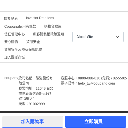
Investor Relations
關於酷澎
Coupang使用者條款
退換貨政策
信任管理中心
顧客隱私權政策通知
Global Site
安心購物
資訊安全
資訊安全及隱私保護認證
加入酷澎商城
公司名稱：酷澎股份有
客服中心：0809-088-810 (免費) / 02-5592-
限公司
電子郵件：help_tw@coupang.com
聯繫地址：11049 台北
市信義區信義路五段7
號13樓之1
統編：91002999
©Coupang Taiwan Co., Ltd. 保留所有權利。
本網站上顯示的所有商標、標誌和服務標誌均為酷澎股份有
加入購物車
立即購買
限公司和/或其在美國和其他國家/地區註冊之關聯公司之所
屬財產。