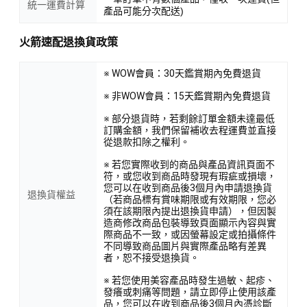
統一運費計算
產品可能分次配送)
火箭速配退換貨政策
※ WOW會員：30天鑑賞期內免費退貨
※ 非WOW會員：15天鑑賞期內免費退貨
※ 部分退貨時，若剩餘訂單金額未達最低
訂購金額，我們保留補收去程運費並直接
從退款扣除之權利。
※ 若您實際收到的商品與產品資訊頁面不
符，或您收到商品時發現有瑕疵或損壞，
您可以在收到商品後3個月內申請退換貨
退換貨權益
（若商品標有賞味期限或有效期限，您必
須在該期限內提出退換貨申請），但因製
造商修改商品包裝導致頁面顯示內容與實
際商品不一致，或因螢幕設定或拍攝條件
不同導致商品圖片與實際產品略有差異
者，恕不接受退換貨。
※ 若您使用美容產品時發生過敏、起疹、
發癢或刺痛等問題，請立即停止使用該產
品，您可以在收到商品後3個月內憑診斷