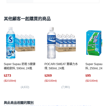
其他顧客一起購買的商品
Super Supau 舒跑 S健康
POCARI SWEAT 寶礦力水
Super Supau
補給飲料, 590ml, 24瓶
得, 580ml, 24瓶
料, 250ml, 24入
273
269
95
$
$
$
(
$2/100ml
)
(
$2/100ml
)
(
$2/100ml
)
(
4,632
)
(
7,981
)
(
20
與此商品相關的類別