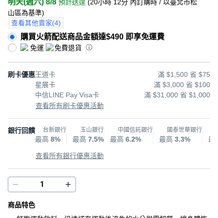
明天(週六) 8/8
預計送達
(
20小時 12分
內訂購時
/ 以臺北市松
山區為基準
)
查看其他賣家
(
4
)
購買火箭配送商品金額達$490 即享免運費
免運
免費退貨
刷卡優惠
王道卡
滿 $1,500 省 $75
星展卡
滿 $3,000 省 $100
中信LINE Pay Visa卡
滿 $31,000 省 $1,000
查看所有刷卡優惠活動
銀行回饋
台新銀行
玉山銀行
中國信託銀行
國泰世華銀行
最高
8%
最高
7.5%
最高
6.2%
最高
3.3%
最
查看所有銀行優惠活動
商品特色