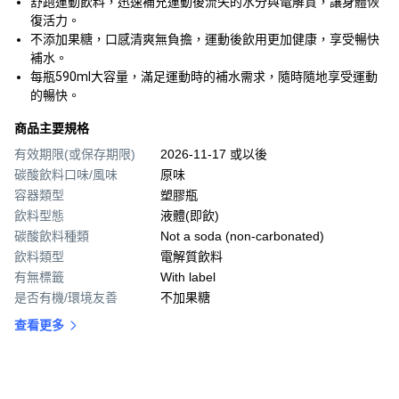
舒跑運動飲料，迅速補充運動後流失的水分與電解質，讓身體恢
復活力。
不添加果糖，口感清爽無負擔，運動後飲用更加健康，享受暢快
補水。
每瓶590ml大容量，滿足運動時的補水需求，隨時隨地享受運動
的暢快。
商品主要規格
有效期限(或保存期限)
2026-11-17 或以後
碳酸飲料口味/風味
原味
容器類型
塑膠瓶
飲料型態
液體(即飲)
碳酸飲料種類
Not a soda (non-carbonated)
飲料類型
電解質飲料
有無標籤
With label
是否有機/環境友善
不加果糖
查看更多