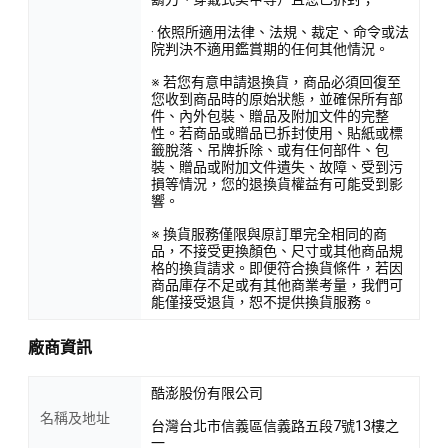
· 依照所適用法律、法規、裁定、命令或法
院判決不適用鑑賞期的任何其他情況。
※ 若您有意申請退換貨，商品必須回復至
您收到商品時的原始狀態，並確保所有部
件、內外包裝、贈品及附加文件的完整
性。若商品或贈品已拆封使用、貼紙或標
籤脫落、吊牌拆除、或有任何部件、包
裝、贈品或附加文件遺失、故障、受到污
損等情況，您的退換貨權益有可能受到影
響。
※ 換貨服務僅限與原訂單完全相同的商
品，不接受更換顏色、尺寸或其他商品規
格的換貨請求。即便符合換貨條件，若因
商品庫存不足或有其他商業考量，我們可
能僅接受退貨，恕不提供換貨服務。
廠商資訊
酷澎股份有限公司
名稱及地址
台灣台北市信義區信義路五段7號13樓之
一