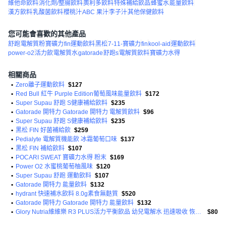
維他命飲料
消化劑/整腸飲料
奧利多飲料
特殊補給飲品
蜂蜜水
能量飲料
漢方飲料
乳酸菌飲料
櫻桃汁
ABC 果汁
李子汁
其他保健飲料
您可能會喜歡的其他產品
舒跑
電解質粉
寶礦力
fin運動飲料
黑松
7-11-寶礦力
fin
kool-aid
運動飲料
power-o2
活力飲
電解質水
gatorade
舒跑s
電解質飲料
寶礦力水得
相關商品
•
Zero離子運動飲料
$127
•
Red Bull 紅牛 Purple Edition葡萄風味能量飲料
$172
•
Super Supau 舒跑 S健康補給飲料
$235
•
Gatorade 開特力 Gatorade 開特力 電解質飲料
$96
•
Super Supau 舒跑 S健康補給飲料
$235
•
黑松 FIN 好菌補給飲
$259
•
Pedialyte 電解質機能飲 冰霜葡萄口味
$137
•
黑松 FIN 補給飲料
$107
•
POCARI SWEAT 寶礦力水得 粉末
$169
•
Power O2 水蜜桃葡萄柚風味
$120
•
Super Supau 舒跑 運動飲料
$107
•
Gatorade 開特力 能量飲料
$132
•
hydrant 快速補水飲料 8.0g素食無麩質
$520
•
Gatorade 開特力 Gatorade 開特力 能量飲料
$132
•
Glory Nutria維維樂 R3 PLUS活力平衡飲品 幼兒電解水 迅速吸收 恢復體力
$80