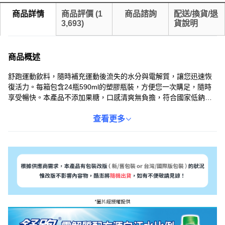
商品詳情
商品評價
(
1
商品諮詢
配送/換貨/退
3,693
)
貨說明
商品概述
舒跑運動飲料，隨時補充運動後流失的水分與電解質，讓您迅速恢
復活力。每箱包含24瓶590ml的塑膠瓶裝，方便您一次購足，隨時
享受暢快。本產品不添加果糖，口感清爽無負擔，符合國家低鈉標
準，讓您在運動後輕鬆解渴，無負擔。舒跑是台灣No.1運動飲料，
符合CNS運動飲料標準，含有五大電解質，是您運動、工作、戶外
查看更多
活動的最佳夥伴。無論是跑步、健身、或是日常補水，舒跑都能滿
足您的需求，讓您隨時保持最佳狀態。