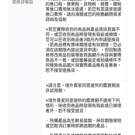
退換貨權益
的進口稅、營業稅、貨物稅、規費、關稅
等進口費用無法退還，若您有意請求退還
進口費用，請向海關或您的稅務顧問尋求
諮詢及協助
※若您實際收到的商品與產品資訊頁面不
符，或您收到商品時發現有瑕疵或損壞，
您可以在收到商品後3個月內申請退換貨
（若商品標有賞味期限或有效期限，您必
須在該期限內提出退貨申請），但因製造
商修改商品包裝導致頁面顯示內容與實際
商品不一致，或因螢幕設定或拍攝條件不
同導致商品圖片與實際產品略有差異者，
恕不接受退換貨。
※請注意，境外賣家同意提供的鑑賞期並
非試用期。
※境外賣家同意提供的鑑賞期不適用下列
情形，除收到商品時發現有瑕疵或已損壞
者外，恕不接受退貨：
．所購產品為生鮮易腐類、保存期限很短
或您取消訂單時即將過期的產品；