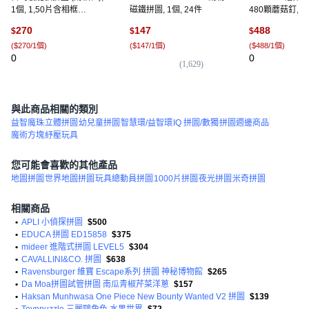
1個, 1,50片含相框
磁鐵拼圖, 1個, 24件
480顆蘑菇釘, 
10*15cm, 50片
蘑菇釘拼圖 20張
270
147
488
$
$
$
蘑菇釘 2鑷子 收納
(
$270/1個
)
(
$147/1個
)
(
$488/1個
)
480個
0
0
(
1,629
)
與此商品相關的類別
益智魔珠
立體拼圖
幼兒童拼圖
智慧環/益智環
IQ 拼圖/數獨
拼圖週邊商品
魔術方塊
紓壓玩具
您可能會喜歡的其他產品
地圖拼圖
世界地圖拼圖
玩具總動員拼圖
1000片拼圖
夜光拼圖
米奇拼圖
相關商品
•
APLI 小偵探拼圖
$500
•
EDUCA 拼圖 ED15858
$375
•
mideer 進階式拼圖 LEVEL5
$304
•
CAVALLINI&CO. 拼圖
$638
•
Ravensburger 維寶 Escape系列 拼圖 神秘博物館
$265
•
Da Moa拼圖試管拼圖 南瓜青椒芹菜洋蔥
$157
•
Haksan Munhwasa One Piece New Bounty Wanted V2 拼圖
$139