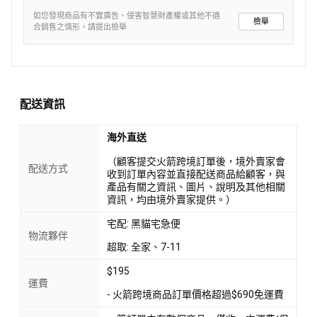
如您發現商品有不實廣告、侵害智慧財產權或其他不適
檢舉
合銷售之情形，請提出檢舉
配送資訊
海外直送
（顧客提交火箭跨境訂單後，境外賣家會
配送方式
收到訂單內容並直接配送商品給顧客，與
產品有關之資訊、圖片、說明及其他相關
資訊，均由境外賣家提供。）
宅配: 黑貓宅急便
物流夥伴
超取: 全家、7-11
$195
運費
- 火箭跨境商品訂單價格超過$690免運費