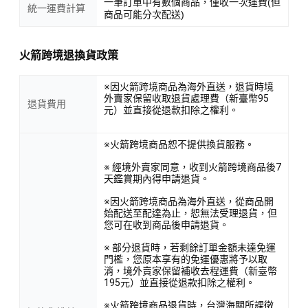
一筆訂單中有數個商品，僅收一次運費(但
統一運費計算
商品可能分次配送)
火箭跨境退換貨政策
※因火箭跨境商品為海外直送，退貨時境
外賣家保留收取退貨處理費（新臺幣95
退貨費用
元）並直接從退款扣除之權利。
※火箭跨境商品恕不提供換貨服務。
※ 經境外賣家同意，收到火箭跨境商品後7
天鑑賞期內得申請退貨。
※因火箭跨境商品為海外直送，從商品開
始配送至配達為止，恕無法受理退貨，但
您可在收到商品後申請退貨。
※ 部分退貨時，若剩餘訂單金額未達免運
門檻，您原本享有的免運優惠將予以取
消，境外賣家保留補收去程運費（新臺幣
195元）並直接從退款扣除之權利。
※火箭跨境商品退貨時，台灣海關所課徵