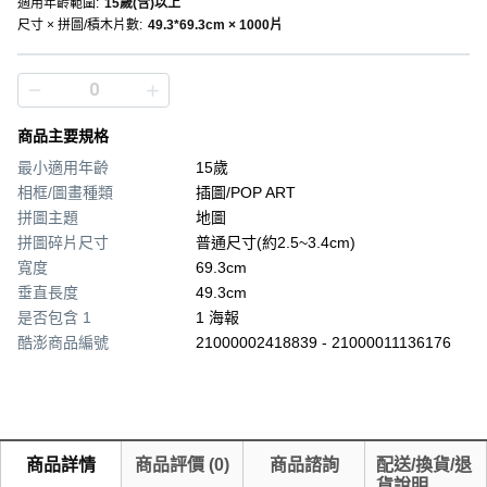
適用年齡範圍
:
15歲(含)以上
尺寸 × 拼圖/積木片數
:
49.3*69.3cm × 1000片
商品主要規格
最小適用年齡
15歲
相框/圖畫種類
插圖/POP ART
拼圖主題
地圖
拼圖碎片尺寸
普通尺寸(約2.5~3.4cm)
寬度
69.3cm
垂直長度
49.3cm
是否包含 1
1 海報
酷澎商品編號
21000002418839 - 21000011136176
商品詳情
商品評價
(
0
)
商品諮詢
配送/換貨/退
貨說明