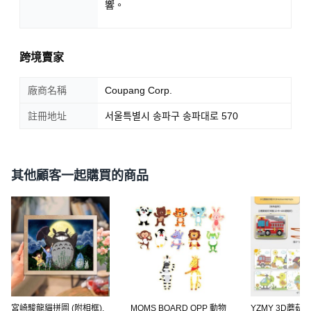
響。
跨境賣家
廠商名稱
Coupang Corp.
註冊地址
서울특별시 송파구 송파대로 570
其他顧客一起購買的商品
宮崎駿龍貓拼圖 (附相框),
MOMS BOARD OPP 動物
YZMY 3D蘑菇