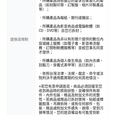
．所購產品為依據您的要求而客製化的產
品（如刻製印章、訂製服、相片印製產品
等）；
．所購產品為報紙、期刊或雜誌；
．所購產品為影音商品或電腦軟體（如
CD、DVD等）且您已拆封；
．所購產品為非以有形媒介提供的數位內
退換貨限制
容或線上服務（如電子書、影音串流服
務、訂閱制軟體服務等）並經您事先同意
才提供；
．所購產品為個人衛生用品（如內衣褲、
刮鬍刀、穿戴式美甲等）且已拆封；
．依照台灣法律、法規、裁定、命令或法
院判決不適用鑑賞期的任何其他情況。
※若您有意申請退貨，商品必須回復至您
收到商品時的原始狀態，並確保所有部
件、內外包裝、贈品及附加文件的完整
性。若商品或贈品已拆封使用、貼紙或標
籤脫落、吊牌拆除、或有任何部件、包
裝、贈品或附加文件遺失、故障、受到污
損等情況，您的退貨權益有可能受到影