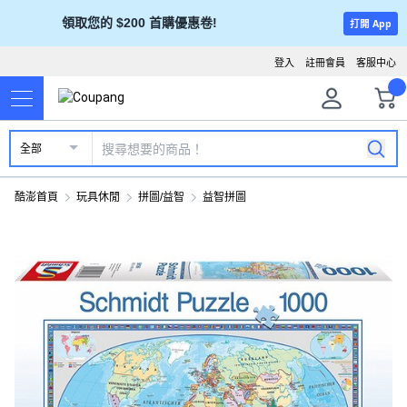
領取您的 $200 首購優惠卷!
打開 App
登入
註冊會員
客服中心
全部
酷澎首頁
玩具休閒
拼圖/益智
益智拼圖