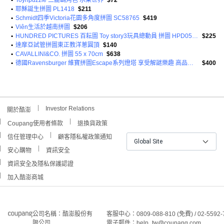
•
Toynpuzzle 三麗鷗角色 水果世界
$72
•
耶穌誕生拼圖 PL1418
$211
•
Schmidt四季Victoria花園多角度拼圖 SC58765
$419
•
Viên生活於越南拼圖
$206
•
HUNDRED PICTURES 百耘圖 Toy story3玩具總動員 拼圖 HPD0520-200 53 x 38cm 520片
$225
•
達摩亞試管拼圖東正教洋蔥圓頂
$140
•
CAVALLINI&CO. 拼圖 55 x 70cm
$638
•
德國Ravensburger 維寶拼圖Escape系列燈塔 享受解謎樂趣 高品質材料 色彩鮮豔
$400
Investor Relations
關於酷澎
Coupang使用者條款
退換貨政策
信任管理中心
顧客隱私權政策通知
Global Site
安心購物
資訊安全
資訊安全及隱私保護認證
加入酷澎商城
公司名稱：酷澎股份有
客服中心：0809-088-810 (免費) / 02-5592-
限公司
電子郵件：help_tw@coupang.com