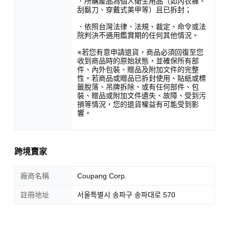
．所購產品為個人衛生用品（如內衣褲、
刮鬍刀、穿戴式美甲等）且已拆封；
．依照台灣法律、法規、裁定、命令或法
院判決不適用鑑賞期的任何其他情況。
※若您有意申請退貨，商品必須回復至您
收到商品時的原始狀態，並確保所有部
件、內外包裝、贈品及附加文件的完整
性。若商品或贈品已拆封使用、貼紙或標
籤脫落、吊牌拆除、或有任何部件、包
裝、贈品或附加文件遺失、故障、受到污
損等情況，您的退貨權益有可能受到影
響。
跨境賣家
廠商名稱
Coupang Corp.
註冊地址
서울특별시 송파구 송파대로 570