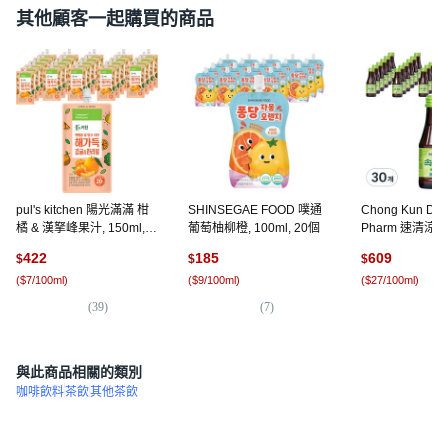
其他顧客一起購買的商品
pul's kitchen 陽光滿滿 柑
SHINSEGAE FOOD 噗通
Chong Kun D
橘 & 漢拏峰果汁, 150ml,
葡萄柚柳橙, 100ml, 20個
Pharm 速清涼感液
40個
30個
422
185
609
$
$
$
(
$7/100ml
)
(
$9/100ml
)
(
$27/100ml
)
(
39
)
(
7
)
(
1,
與此商品相關的類別
咖啡飲料
茶飲
其他茶飲