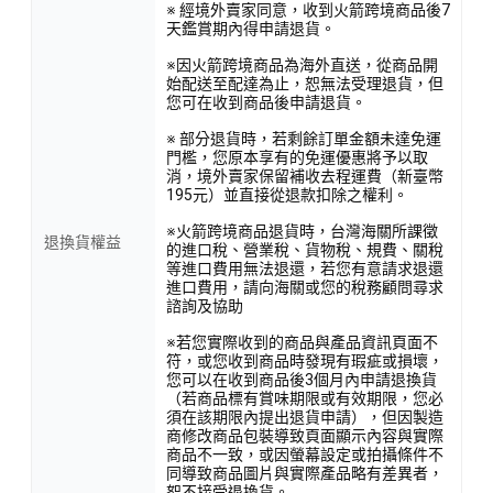
※ 經境外賣家同意，收到火箭跨境商品後7
天鑑賞期內得申請退貨。
※因火箭跨境商品為海外直送，從商品開
始配送至配達為止，恕無法受理退貨，但
您可在收到商品後申請退貨。
※ 部分退貨時，若剩餘訂單金額未達免運
門檻，您原本享有的免運優惠將予以取
消，境外賣家保留補收去程運費（新臺幣
195元）並直接從退款扣除之權利。
※火箭跨境商品退貨時，台灣海關所課徵
退換貨權益
的進口稅、營業稅、貨物稅、規費、關稅
等進口費用無法退還，若您有意請求退還
進口費用，請向海關或您的稅務顧問尋求
諮詢及協助
※若您實際收到的商品與產品資訊頁面不
符，或您收到商品時發現有瑕疵或損壞，
您可以在收到商品後3個月內申請退換貨
（若商品標有賞味期限或有效期限，您必
須在該期限內提出退貨申請），但因製造
商修改商品包裝導致頁面顯示內容與實際
商品不一致，或因螢幕設定或拍攝條件不
同導致商品圖片與實際產品略有差異者，
恕不接受退換貨。