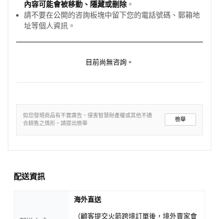
內容可能會被移動、隱藏或刪除
。
請不要在公開的咨詢板塊中留下您的電話號碼、郵箱地
址等個人資訊。
目前尚無咨詢。
如您發現商品有不實廣告、侵害智慧財產權或其他不適
檢舉
合銷售之情形，請提出檢舉
配送資訊
海外直送
（顧客提交火箭跨境訂單後，境外賣家會