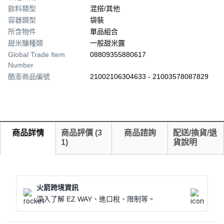
飲料類型
混搭/其他
容器類型
袋裝
所含物件
單品組合
甜米釀種類
一般甜米露
Global Trade Item
08809355880617
Number
酷澎商品編號
21002106304633 - 21003578087829
商品詳情
商品評價
(
3
商品諮詢
配送/換貨/退
1
)
貨說明
火箭跨境資訊
深入了解 EZ WAY、進口稅、限制等。