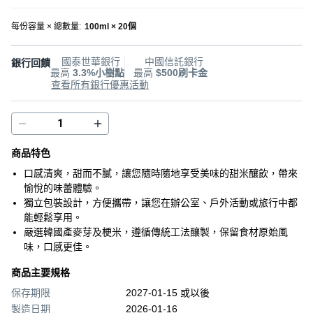
每份容量 × 總數量
:
100ml × 20個
國泰世華銀行
中國信託銀行
銀行回饋
最高
3.3%小樹點
最高
$500刷卡金
查看所有銀行優惠活動
商品特色
口感清爽，甜而不膩，讓您隨時隨地享受美味的甜米釀飲，帶來
愉悅的味蕾體驗。
獨立包裝設計，方便攜帶，讓您在辦公室、戶外活動或旅行中都
能輕鬆享用。
嚴選韓國產麥芽及梗米，遵循傳統工法釀製，保留食材原始風
味，口感更佳。
商品主要規格
保存期限
2027-01-15 或以後
製造日期
2026-01-16