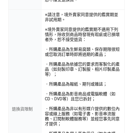
※請注意，境外賣家同意提供的鑑賞期並
非試用期。
※境外賣家同意提供的鑑賞期不適用下列
情形，除收到商品時發現有瑕疵或已損壞
者外，恕不接受退貨：
．所購產品為生鮮易腐類、保存期限很短
或您取消訂單時即將過期的產品；
．所購產品為依據您的要求而客製化的產
品（如刻製印章、訂製服、相片印製產品
等）；
．所購產品為報紙、期刊或雜誌；
．所購產品為影音商品或電腦軟體（如
CD、DVD等）且您已拆封；
．所購產品為非以有形媒介提供的數位內
退換貨限制
容或線上服務（如電子書、影音串流服
務、訂閱制軟體服務等）並經您事先同意
才提供；