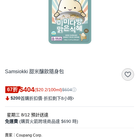
Samsiokki 甜米釀飲隨身包
$404
67折
($20.2/100ml)
$604
$200
·
首購折扣價
折扣剩下8小時
星期三 8/12
預計送達
免運費
(購買火箭跨境商品達 $690 時)
賣家：
Coupang Corp.