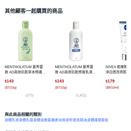
其他顧客一起購買的商品
MENTHOLATUM 曼秀雷
MENTHOLATUM 曼秀雷
NIVEA 妮維雅
敦 AD高效抗乾草本修護乳
敦 AD高效抗乾修復乳液,
淨白透亮奇肌雙
液 草本香, 200g, 1瓶
200g, 1瓶
乳, 200ml, 1條
143
143
179
$
$
$
(
$7/10g
)
(
$7/10g
)
(
$9/10ml
)
(
575
)
(
1,452
)
(
1
與此商品相關的類別
身體乳液
身體乳霜
身體滋養霜
護膚油
爽身粉
香氛精油
身體護理套組