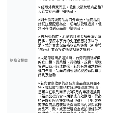
※ 經境外賣家同意，收到火箭跨境商品後7
天鑑賞期內得申請退貨。
※因火箭跨境商品為海外直送，從商品開
始配送至配達為止，恕無法受理退貨，但
您可在收到商品後申請退貨。
※ 部分退貨時，若剩餘訂單金額未達免運
門檻，您原本享有的免運優惠將予以取
消，境外賣家保留補收去程運費（新臺幣
195元）並直接從退款扣除之權利。
※火箭跨境商品退貨時，台灣海關所課徵
退換貨權益
的進口稅、營業稅、貨物稅、規費、關稅
等進口費用無法退還，若您有意請求退還
進口費用，請向海關或您的稅務顧問尋求
諮詢及協助
※若您實際收到的商品與產品資訊頁面不
符，或您收到商品時發現有瑕疵或損壞，
您可以在收到商品後3個月內申請退換貨
（若商品標有賞味期限或有效期限，您必
須在該期限內提出退貨申請），但因製造
商修改商品包裝導致頁面顯示內容與實際
商品不一致，或因螢幕設定或拍攝條件不