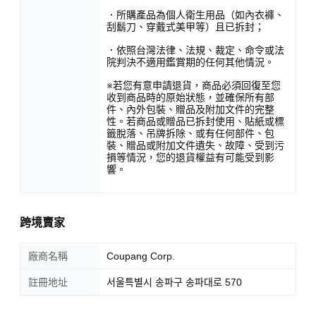
．所購產品為個人衛生用品（如內衣褲、
刮鬍刀、穿戴式美甲等）且已拆封；
．依照台灣法律、法規、裁定、命令或法
院判決不適用鑑賞期的任何其他情況。
※若您有意申請退貨，商品必須回復至您
收到商品時的原始狀態，並確保所有部
件、內外包裝、贈品及附加文件的完整
性。若商品或贈品已拆封使用、貼紙或標
籤脫落、吊牌拆除、或有任何部件、包
裝、贈品或附加文件遺失、故障、受到污
損等情況，您的退貨權益有可能受到影
響。
跨境賣家
廠商名稱
Coupang Corp.
註冊地址
서울특별시 송파구 송파대로 570