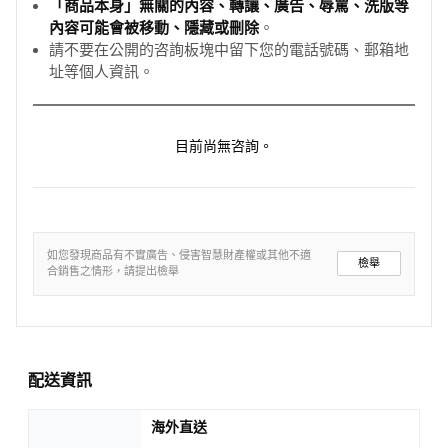
「商品本身」無關的內容、轉讓、廣告、辱罵、洗版等
內容可能會被移動、隱藏或刪除
。
請不要在公開的咨詢板塊中留下您的電話號碼、郵箱地
址等個人資訊。
目前尚無咨詢。
如您發現商品有不實廣告、侵害智慧財產權或其他不適
檢舉
合銷售之情形，請提出檢舉
配送資訊
海外直送