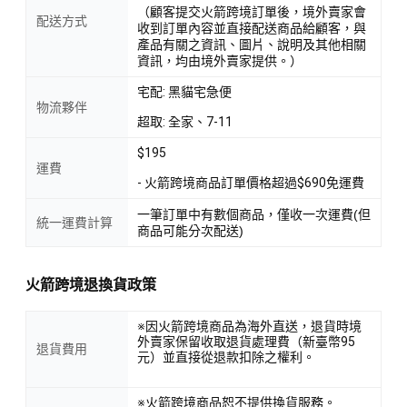
（顧客提交火箭跨境訂單後，境外賣家會
配送方式
收到訂單內容並直接配送商品給顧客，與
產品有關之資訊、圖片、說明及其他相關
資訊，均由境外賣家提供。）
宅配: 黑貓宅急便
物流夥伴
超取: 全家、7-11
$195
運費
- 火箭跨境商品訂單價格超過$690免運費
一筆訂單中有數個商品，僅收一次運費(但
統一運費計算
商品可能分次配送)
火箭跨境退換貨政策
※因火箭跨境商品為海外直送，退貨時境
外賣家保留收取退貨處理費（新臺幣95
退貨費用
元）並直接從退款扣除之權利。
※火箭跨境商品恕不提供換貨服務。