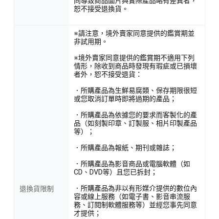
同導致商品圖片與實際產品略有差異者，
恕不接受退換貨。
※請注意，境外賣家同意提供的鑑賞期並
非試用期。
※境外賣家同意提供的鑑賞期不適用下列
情形，除收到商品時發現有瑕疵或已損壞
者外，恕不接受退貨：
．所購產品為生鮮易腐類、保存期限很短
或您取消訂單時即將過期的產品；
．所購產品為依據您的要求而客製化的產
品（如刻製印章、訂製服、相片印製產品
等）；
．所購產品為報紙、期刊或雜誌；
．所購產品為影音商品或電腦軟體（如
CD、DVD等）且您已拆封；
．所購產品為非以有形媒介提供的數位內
退換貨限制
容或線上服務（如電子書、影音串流服
務、訂閱制軟體服務等）並經您事先同意
才提供；