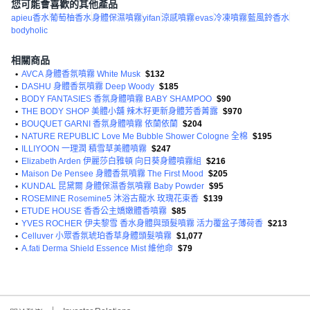
您可能會喜歡的其他產品
apieu香水
葡萄柚香水
身體保濕噴霧
yifan
涼感噴霧
evas
冷凍噴霧
藍風鈴香水
bodyholic
相關商品
•
AVCA 身體香氛噴霧 White Musk
$132
•
DASHU 身體香氛噴霧 Deep Woody
$185
•
BODY FANTASIES 香氛身體噴霧 BABY SHAMPOO
$90
•
THE BODY SHOP 美體小舖 辣木籽更新身體芳香菁露
$970
•
BOUQUET GARNI 香氛身體噴霧 依蘭依蘭
$204
•
NATURE REPUBLIC Love Me Bubble Shower Cologne 全棉
$195
•
ILLIYOON 一理潤 積雪草美體噴霧
$247
•
Elizabeth Arden 伊麗莎白雅頓 向日葵身體噴霧組
$216
•
Maison De Pensee 身體香氛噴霧 The First Mood
$205
•
KUNDAL 昆黛爾 身體保濕香氛噴霧 Baby Powder
$95
•
ROSEMINE Rosemine5 沐浴古龍水 玫瑰花束香
$139
•
ETUDE HOUSE 香香公主嬌嫩體香噴霧
$85
•
YVES ROCHER 伊夫黎雪 香水身體與頭髮噴霧 活力覆盆子薄荷香
$213
•
Celluver 小眾香氛琥珀香草身體頭髮噴霧
$1,077
•
A.fati Derma Shield Essence Mist 維他命
$79