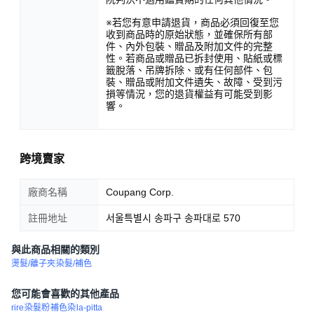
※若您有意申請退貨，商品必須回復至您
收到商品時的原始狀態，並確保所有部
件、內外包裝、贈品及附加文件的完整
性。若商品或贈品已拆封使用、貼紙或標
籤脫落、吊牌拆除、或有任何部件、包
裝、贈品或附加文件遺失、故障、受到污
損等情況，您的退貨權益有可能受到影
響。
跨境賣家
廠商名稱
Coupang Corp.
註冊地址
서울특별시 송파구 송파대로 570
與此商品相關的類別
燙髮/離子夾
染髮/補色
您可能會喜歡的其他產品
rire
染髮粉
補色染
la-pitta