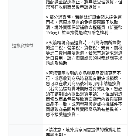
始配送至配達為止，恕無法受理退貨，但
您可在收到商品後申請退貨。
※ 部分退貨時，若剩餘訂單金額未達免運
門檻，您原本享有的免運優惠將予以取
消，境外賣家保留補收去程運費（新臺幣
195元）並直接從退款扣除之權利。
※火箭跨境商品退貨時，台灣海關所課徵
退換貨權益
的進口稅、營業稅、貨物稅、規費、關稅
等進口費用無法退還，若您有意請求退還
進口費用，請向海關或您的稅務顧問尋求
諮詢及協助
※若您實際收到的商品與產品資訊頁面不
符，或您收到商品時發現有瑕疵或損壞，
您可以在收到商品後3個月內申請退換貨
（若商品標有賞味期限或有效期限，您必
須在該期限內提出退貨申請），但因製造
商修改商品包裝導致頁面顯示內容與實際
商品不一致，或因螢幕設定或拍攝條件不
同導致商品圖片與實際產品略有差異者，
恕不接受退換貨。
※請注意，境外賣家同意提供的鑑賞期並
非試用期。