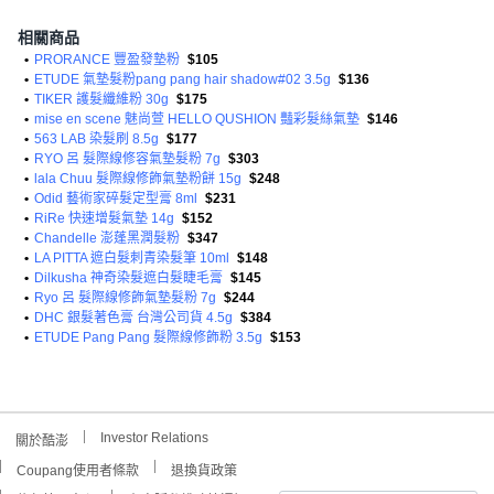
相關商品
•
PRORANCE 豐盈發墊粉
$105
•
ETUDE 氣墊髮粉pang pang hair shadow#02 3.5g
$136
•
TIKER 護髮纖維粉 30g
$175
•
mise en scene 魅尚萱 HELLO QUSHION 豔彩髮絲氣墊
$146
•
563 LAB 染髮刷 8.5g
$177
•
RYO 呂 髮際線修容氣墊髮粉 7g
$303
•
lala Chuu 髮際線修飾氣墊粉餅 15g
$248
•
Odid 藝術家碎髮定型膏 8ml
$231
•
RiRe 快速增髮氣墊 14g
$152
•
Chandelle 澎蓬黑潤髮粉
$347
•
LA PITTA 遮白髮刺青染髮筆 10ml
$148
•
Dilkusha 神奇染髮遮白髮睫毛膏
$145
•
Ryo 呂 髮際線修飾氣墊髮粉 7g
$244
•
DHC 銀髮著色膏 台灣公司貨 4.5g
$384
•
ETUDE Pang Pang 髮際線修飾粉 3.5g
$153
Investor Relations
關於酷澎
Coupang使用者條款
退換貨政策