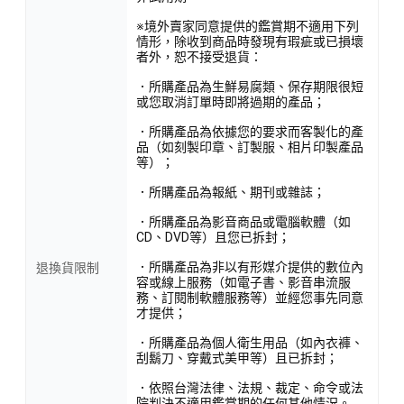
※境外賣家同意提供的鑑賞期不適用下列
情形，除收到商品時發現有瑕疵或已損壞
者外，恕不接受退貨：
．所購產品為生鮮易腐類、保存期限很短
或您取消訂單時即將過期的產品；
．所購產品為依據您的要求而客製化的產
品（如刻製印章、訂製服、相片印製產品
等）；
．所購產品為報紙、期刊或雜誌；
．所購產品為影音商品或電腦軟體（如
CD、DVD等）且您已拆封；
．所購產品為非以有形媒介提供的數位內
退換貨限制
容或線上服務（如電子書、影音串流服
務、訂閱制軟體服務等）並經您事先同意
才提供；
．所購產品為個人衛生用品（如內衣褲、
刮鬍刀、穿戴式美甲等）且已拆封；
．依照台灣法律、法規、裁定、命令或法
院判決不適用鑑賞期的任何其他情況。