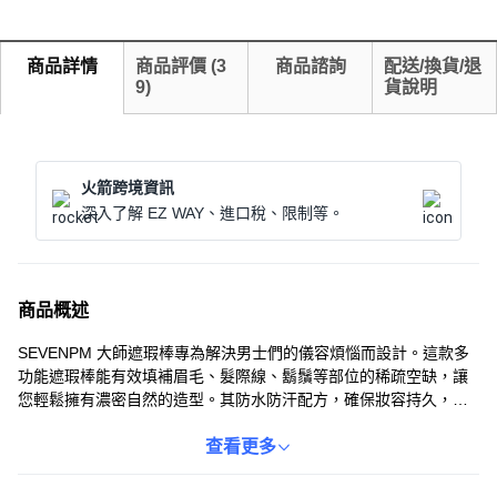
商品詳情
商品評價
(
3
商品諮詢
配送/換貨/退
9
)
貨說明
火箭跨境資訊
深入了解 EZ WAY、進口稅、限制等。
商品概述
SEVENPM 大師遮瑕棒專為解決男士們的儀容煩惱而設計。這款多
功能遮瑕棒能有效填補眉毛、髮際線、鬍鬚等部位的稀疏空缺，讓
您輕鬆擁有濃密自然的造型。其防水防汗配方，確保妝容持久，告
別脫妝尷尬。使用方法簡單方便，輕輕一抹，即可打造理想效果，
重塑自信形象。無論是日常通勤還是重要場合，SEVENPM 大師遮
查看更多
瑕棒都是您提升個人魅力的秘密武器。