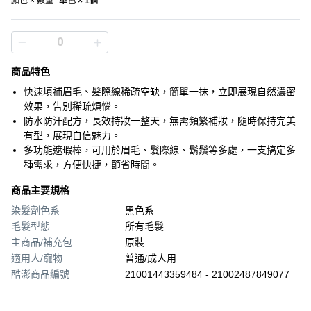
顏色 × 數量
:
單色 × 1個
商品特色
快速填補眉毛、髮際線稀疏空缺，簡單一抹，立即展現自然濃密
效果，告別稀疏煩惱。
防水防汗配方，長效持妝一整天，無需頻繁補妝，隨時保持完美
有型，展現自信魅力。
多功能遮瑕棒，可用於眉毛、髮際線、鬍鬚等多處，一支搞定多
種需求，方便快捷，節省時間。
商品主要規格
染髮劑色系
黑色系
毛髮型態
所有毛髮
主商品/補充包
原裝
適用人/寵物
普通/成人用
酷澎商品編號
21001443359484 - 21002487849077