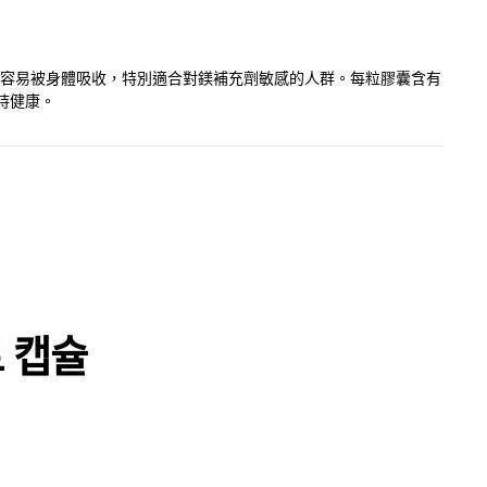
形式，更容易被身體吸收，特別適合對鎂補充劑敏感的人群。每粒膠囊含有
持健康。
 캡슐