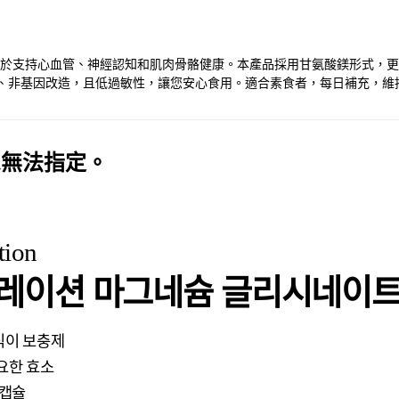
鎂補充劑，有助於支持心血管、神經認知和肌肉骨骼健康。本產品採用甘氨酸鎂
麩質、非基因改造，且低過敏性，讓您安心食用。適合素食者，每日補充，維
恕無法指定。
tion
레이션 마그네슘 글리시네이트
식이 보충제
요한 효소
 캡슐