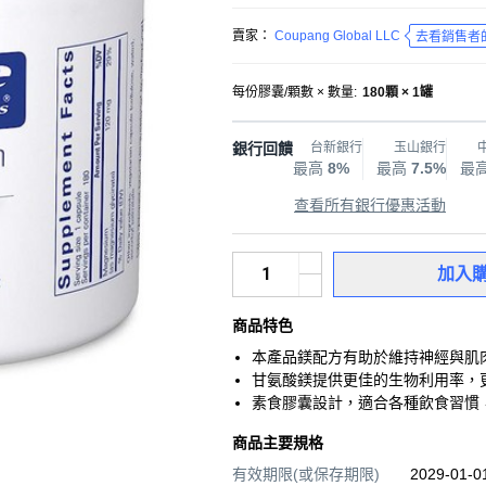
賣家：
Coupang Global LLC
去看銷售者
每份膠囊/顆數 × 數量
:
180顆 × 1罐
銀行回饋
台新銀行
玉山銀行
最高
8%
最高
7.5%
最
查看所有銀行優惠活動
加入
商品特色
本產品鎂配方有助於維持神經與肌
甘氨酸鎂提供更佳的生物利用率，
素食膠囊設計，適合各種飲食習慣
商品主要規格
有效期限(或保存期限)
2029-01-