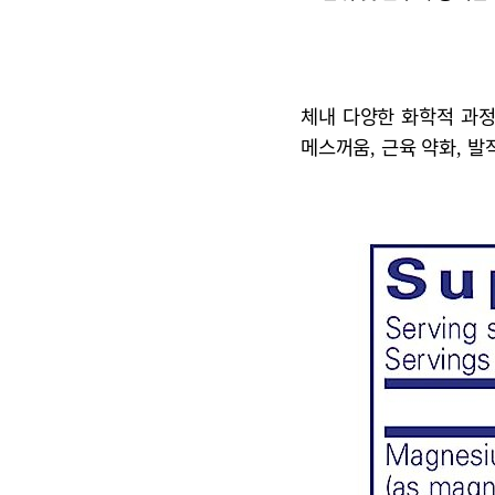
체내 다양한 화학적 과정
메스꺼움, 근육 약화, 발