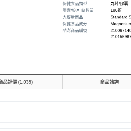
保健食品類型
丸片/膠囊
膠囊/錠片 總數量
180顆
大容量商品
Standard S
保健食品成分
Magnesium
酷澎商品編號
210067140
21015596
商品評價
(
1,035
)
商品諮詢