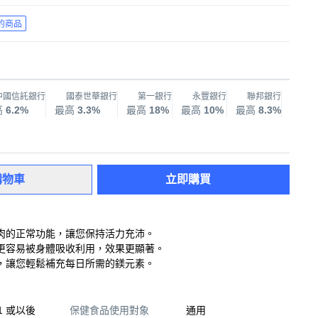
的商品
中國信託銀行
國泰世華銀行
第一銀行
永豐銀行
聯邦銀行
兆
高
6.2%
最高
3.3%
最高
18%
最高
10%
最高
8.3%
最高
購物車
立即購買
肉的正常功能，讓您保持活力充沛。
更容易被身體吸收利用，效果更顯著。
，讓您輕鬆補充每日所需的鎂元素。
01 或以後
保健食品使用對象
通用