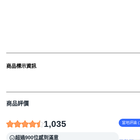
1일 1-4캡슐을 나누어서
주의 사항
商品標示資訊
임신, 수유 중이거나 건강
이 닿지 않는 곳에 보관하
님을 알려드립니다.
商品評價
1,035
當地評論 (1
超過900位感到滿意