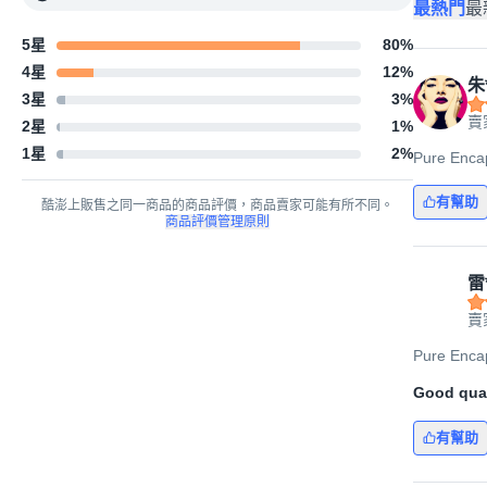
最熱門
最
5星
80
%
4星
12
%
朱
3星
3
%
賣家
2星
1
%
1星
2
%
Pure Enc
有幫助
酷澎上販售之同一商品的商品評價，商品賣家可能有所不同。
商品評價管理原則
雷
賣家
Pure Enc
Good qual
有幫助