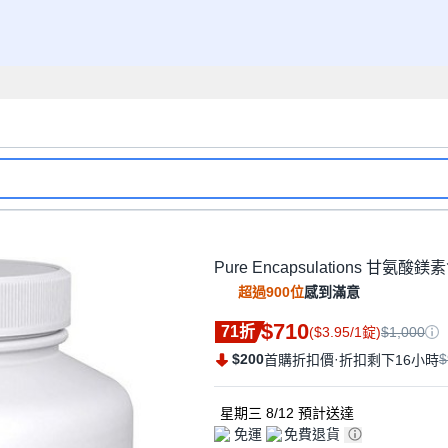
Pure Encapsulations 甘氨酸鎂
超過900位
感到滿意
$710
71折
($3.95/1錠)
$1,000
$200
·
$
首購折扣價
折扣剩下16小時
星期三 8/12
預計送達
免運
免費退貨