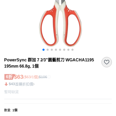
PowerSync 群加 7 2⁄3"園藝剪刀 WGACHA1195
195mm 66.8g, 1個
$63
6折
($63/1個)
$106
$43
首購折扣價
暫時缺貨
數量
:
1個