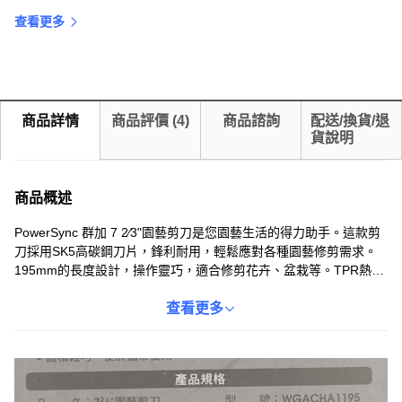
查看更多
商品詳情
商品評價
(
4
)
商品諮詢
配送/換貨/退
貨說明
商品概述
PowerSync 群加 7 2⁄3"園藝剪刀是您園藝生活的得力助手。這款剪
刀採用SK5高碳鋼刀片，鋒利耐用，輕鬆應對各種園藝修剪需求。
195mm的長度設計，操作靈巧，適合修剪花卉、盆栽等。TPR熱塑
性橡膠手柄提供舒適握感，即使長時間使用也不易疲勞。無論是園
藝愛好者還是專業人士，PowerSync園藝剪刀都能滿足您的需求，
查看更多
讓您的花園更加美麗。