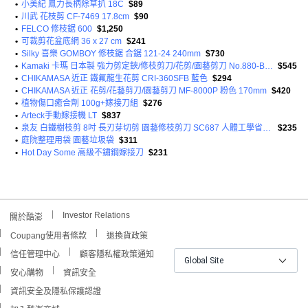
•
小美紀 鳯力長柄除草扒 18C
$89
•
川武 花枝剪 CF-7469 17.8cm
$90
•
FELCO 修枝鋸 600
$1,250
•
可裁剪花盆底網 36 x 27 cm
$241
•
Silky 喜樂 GOMBOY 修枝鋸 合鋸 121-24 240mm
$730
•
Kamaki 卡瑪 日本製 強力剪定鋏/修枝剪刀/花剪/園藝剪刀 No.880-B 200mm 190g
$545
•
CHIKAMASA 近正 鐵氟龍生花剪 CRI-360SFB 藍色
$294
•
CHIKAMASA 近正 花剪/花藝剪刀/園藝剪刀 MF-8000P 粉色 170mm
$420
•
植物傷口癒合劑 100g+嫁接刀組
$276
•
Arteck手動嫁接機 LT
$837
•
泉友 白鐵樹枝剪 8吋 長刃芽切剪 園藝修枝剪刀 SC687 人體工學省力設計
$235
•
庭院整理用袋 園藝垃圾袋
$311
•
Hot Day Some 高級不鏽鋼嫁接刀
$231
Investor Relations
關於酷澎
Coupang使用者條款
退換貨政策
信任管理中心
顧客隱私權政策通知
Global Site
安心購物
資訊安全
資訊安全及隱私保護認證