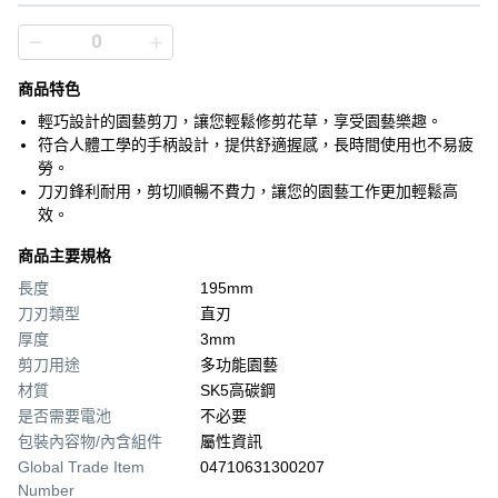
商品特色
輕巧設計的園藝剪刀，讓您輕鬆修剪花草，享受園藝樂趣。
符合人體工學的手柄設計，提供舒適握感，長時間使用也不易疲
勞。
刀刃鋒利耐用，剪切順暢不費力，讓您的園藝工作更加輕鬆高
效。
商品主要規格
長度
195mm
刀刃類型
直刃
厚度
3mm
剪刀用途
多功能園藝
材質
SK5高碳鋼
是否需要電池
不必要
包裝內容物/內含組件
屬性資訊
Global Trade Item
04710631300207
Number