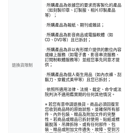
· 所購產品為依據您的要求而客製化的產品
（如刻製印章、訂製服、相片印製產品
等）；
· 所購產品為報紙、期刊或雜誌；
· 所購產品為影音商品或電腦軟體（如
CD、DVD等）且已拆封；
· 所購產品為非以有形媒介提供的數位內容
或線上服務（如電子書、影音串流服務、
訂閱制軟體服務等）並經您事先同意才提
供；
退換貨限制
· 所購產品為個人衛生用品（如內衣褲、刮
鬍刀、穿戴式美甲等）且您已拆封；
· 依照所適用法律、法規、裁定、命令或法
院判決不適用鑑賞期的任何其他情況。
※ 若您有意申請退換貨，商品必須回復至
您收到商品時的原始狀態，並確保所有部
件、內外包裝、贈品及附加文件的完整
性。若商品或贈品已拆封使用、貼紙或標
籤脫落、吊牌拆除、或有任何部件、包
裝、贈品或附加文件遺失、故障、受到污