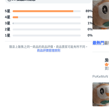
5星
89
%
4星
8
%
3星
1
%
2星
0
%
1星
0
%
最熱門
最
酷澎上販售之同一商品的商品評價，商品賣家可能有所不同。
商品評價管理原則
吳*
賣家
PoKeMoN