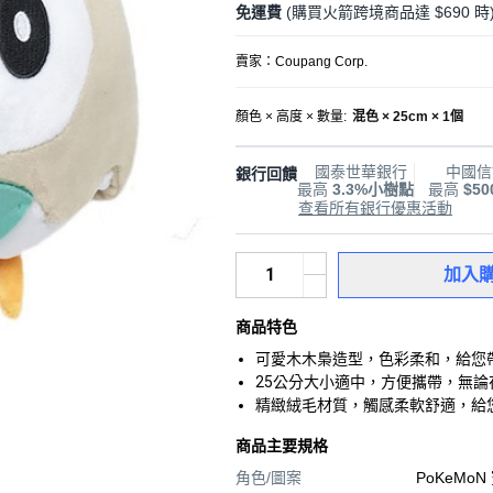
免運費
(購買火箭跨境商品達 $690 時
賣家：
Coupang Corp.
顏色 × 高度 × 數量
:
混色 × 25cm × 1個
國泰世華銀行
中國信
銀行回饋
最高
3.3%小樹點
最高
$5
查看所有銀行優惠活動
加入
商品特色
可愛木木梟造型，色彩柔和，給您
25公分大小適中，方便攜帶，無
精緻絨毛材質，觸感柔軟舒適，給
商品主要規格
角色/圖案
PoKeMoN