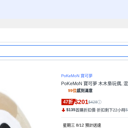
PoKeMoN 寶可夢
PoKeMoN 寶可夢 木木梟玩偶, 混色
99位
感到滿意
$201
47折
$428
$135
·
$
首購折扣價
折扣剩下22小時
星期三 8/12
預計送達