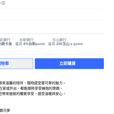
)
託銀行
台新銀行
玉山銀行
00刷卡金
最高
8%台新point
最高
250玉山 e point
購物車
立即購買
帶來溫馨的陪伴，隨時感受寶可夢的魅力。
論在家或外出，都能隨時享受擁抱的樂趣。
您帶來極致的觸覺享受，感受溫暖與安心。
 寶可夢