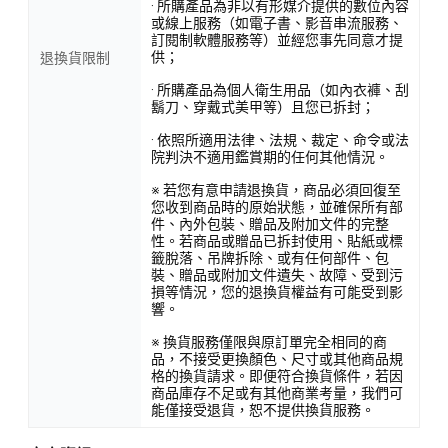
· 所購產品為非以有形媒介提供的數位內容
或線上服務（如電子書、影音串流服務、
訂閱制軟體服務等）並經您事先同意才提
供；
退換貨限制
· 所購產品為個人衛生用品（如內衣褲、刮
鬍刀、穿戴式美甲等）且您已拆封；
· 依照所適用法律、法規、裁定、命令或法
院判決不適用鑑賞期的任何其他情況。
※ 若您有意申請退換貨，商品必須回復至
您收到商品時的原始狀態，並確保所有部
件、內外包裝、贈品及附加文件的完整
性。若商品或贈品已拆封使用、貼紙或標
籤脫落、吊牌拆除、或有任何部件、包
裝、贈品或附加文件遺失、故障、受到污
損等情況，您的退換貨權益有可能受到影
響。
※ 換貨服務僅限與原訂單完全相同的商
品，不接受更換顏色、尺寸或其他商品規
格的換貨請求。即便符合換貨條件，若因
商品庫存不足或有其他商業考量，我們可
能僅接受退貨，恕不提供換貨服務。