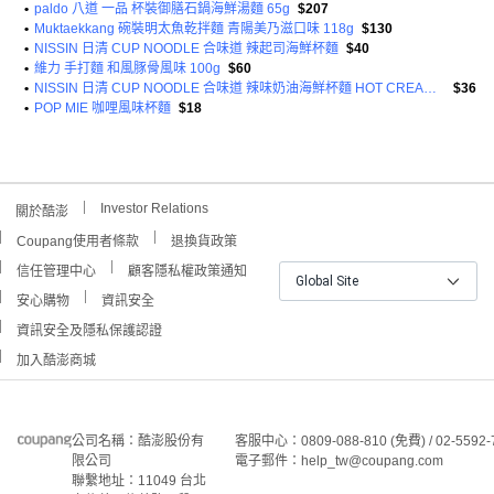
•
paldo 八道 一品 杯裝御膳石鍋海鮮湯麵 65g
$207
•
Muktaekkang 碗裝明太魚乾拌麵 青陽美乃滋口味 118g
$130
•
NISSIN 日清 CUP NOODLE 合味道 辣起司海鮮杯麵
$40
•
維力 手打麵 和風豚骨風味 100g
$60
•
NISSIN 日清 CUP NOODLE 合味道 辣味奶油海鮮杯麵 HOT CREAMY SEAFOOD 辣
$36
•
POP MIE 咖哩風味杯麵
$18
Investor Relations
關於酷澎
Coupang使用者條款
退換貨政策
信任管理中心
顧客隱私權政策通知
Global Site
安心購物
資訊安全
資訊安全及隱私保護認證
加入酷澎商城
公司名稱：酷澎股份有
客服中心：0809-088-810 (免費) / 02-5592-
限公司
電子郵件：help_tw@coupang.com
聯繫地址：11049 台北