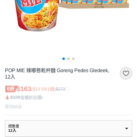
POP MIE 辣嘟唇乾杯麵 Goreng Pedes Gledeek,
12入
$163
6折
($13.58/1個)
$272
$109
首購折扣價
暫時缺貨
總數量
12入