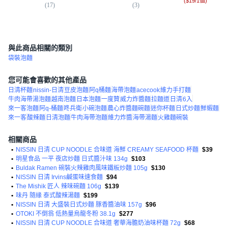
(
$19/1個
)
(
17
)
(
3
)
(
1,
與此商品相關的類別
袋裝泡麵
您可能會喜歡的其他產品
日清杯麵
nissin-日清
豆皮泡麵
阿q桶麵
海帶泡麵
acecook
維力手打麵
牛肉海帶湯泡麵
越南泡麵
日本泡麵
一度贊
威力炸醬麵
拉麵道
日清
6入
來一客泡麵
阿q-桶麵
咚兵衛
小碗泡麵
農心炸醬麵碗麵
迷你杯麵
日式炒麵
鮮蝦麵
來一客
酸辣麵
日清泡麵
牛肉海帶泡麵
維力炸醬
海帶湯麵
火雞麵碗裝
相關商品
•
NISSIN 日清 CUP NOODLE 合味道 海鮮 CREAMY SEAFOOD 杯麵
$39
•
明星食品 一平 夜店炒麵 日式醬汁味 134g
$103
•
Buldak Ramen 碗裝火辣雞肉風味鐵板炒麵 105g
$130
•
NISSIN 日清 Irvins鹹蛋味速食麵
$94
•
The Mishik 匠人 辣味碗麵 106g
$139
•
味丹 隨緣 泰式酸辣湯麵
$199
•
NISSIN 日清 大盛裝日式炒麵 豚香醬油味 157g
$96
•
OTOKI 不倒翁 低熱量烏龍冬粉 38.1g
$277
•
NISSIN 日清 CUP NOODLE 合味道 奢華海膽奶油味杯麵 72g
$68