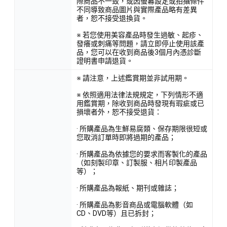
際商品不一致，或因螢幕設定或拍攝條件
不同導致商品圖片與實際產品略有差異
者，恕不接受退換貨。
※ 若您使用美容產品時發生過敏、起疹、
發癢或刺痛等問題，請立即停止使用該產
品，您可以在收到商品後3個月內憑診斷
證明書申請退貨。
※ 請注意，上述鑑賞期並非試用期。
※ 依照適用法律法規規定，下列情形不適
用鑑賞期，除收到商品時發現有瑕疵或已
損壞者外，恕不接受退貨：
· 所購產品為生鮮易腐類、保存期限很短或
您取消訂單時即將過期的產品；
· 所購產品為依據您的要求而客製化的產品
（如刻製印章、訂製服、相片印製產品
等）；
· 所購產品為報紙、期刊或雜誌；
· 所購產品為影音商品或電腦軟體（如
CD、DVD等）且已拆封；