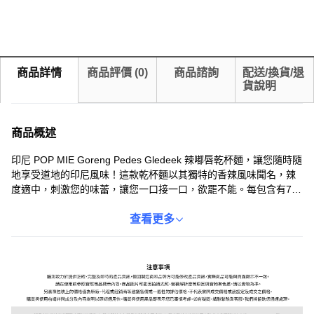
商品詳情
商品評價
(
0
)
商品諮詢
配送/換貨/退
貨說明
商品概述
印尼 POP MIE Goreng Pedes Gledeek 辣嘟唇乾杯麵，讓您隨時隨
地享受道地的印尼風味！這款乾杯麵以其獨特的香辣風味聞名，辣
度適中，刺激您的味蕾，讓您一口接一口，欲罷不能。每包含有75
克的麵條，小杯裝設計方便攜帶，無論是在辦公室、家中或旅行途
中，都能輕鬆享用。一箱12入的包裝，讓您隨時都能滿足對印尼風
查看更多
味的渴望。快來體驗這款充滿異國情調的美味泡麵，感受來自印尼
的熱情吧！