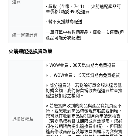
運費
- 超取（全家、7-11）：火箭速配產品訂
單價格超過$490免運費
- 暫不支援離島配送
一筆訂單中有數個產品，僅收一次運費(但
統一運費計算
產品可能分次配送)
火箭速配退換貨政策
※ WOW會員：30天鑑賞期內免費退貨
※ 非WOW會員：15天鑑賞期內免費退貨
※ 部分退貨時，若剩餘訂單金額未達最低
訂購金額，我們保留補收去程運費並直接
從退款扣除之權利。
※ 若您實際收到的商品與產品資訊頁面不
符，或您收到商品時發現有瑕疵或損壞，
您可以在收到商品後3個月內申請退換貨
退換貨權益
（若商品標有賞味期限或有效期限，您必
須在該期限內提出退換貨申請），但因製
造商修改商品包裝導致頁面顯示內容與實