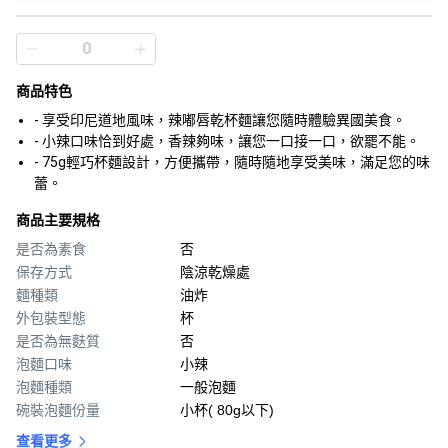
商品特色
- 享受印尼道地風味，辣嘟唇乾杯麵讓您隨時體驗異國美食。
- 小辣口味恰到好處，香辣夠味，讓您一口接一口，欲罷不能。
- 75g輕巧杯麵設計，方便攜帶，隨時隨地享受美味，滿足您的味
蕾。
商品主要規格
是否為素食
否
保存方式
陰涼乾燥處
麵種類
油炸
外包裝型態
杯
是否為無麩質
否
泡麵口味
小辣
泡麵種類
一般泡麵
碗裝泡麵份量
小杯( 80g以下)
查看更多