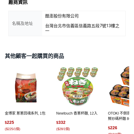
廠商資訊
酷澎股份有限公司
名稱及地址
台灣台北市信義區信義路五段7號13樓之
一
其他顧客一起購買的商品
金博家 蔥蔥回魂系列, 1包
Newtouch 香蔥杯麵, 12入
OTOKI 不倒翁
鮮炒碼杯麵 80g,
225
332
$
$
226
$
(
$225/1個
)
(
$28/1個
)