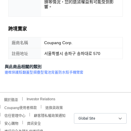
損等情況，您的退貨權益有可能受到影
響。
跨境賣家
廠商名稱
Coupang Corp.
註冊地址
서울특별시 송파구 송파대로 570
與此商品相關的類別
邊框保護殼
翻蓋型
摺疊型
電池背蓋
防水殼
手機臂套
Investor Relations
關於酷澎
Coupang使用者條款
退換貨政策
信任管理中心
顧客隱私權政策通知
Global Site
安心購物
資訊安全