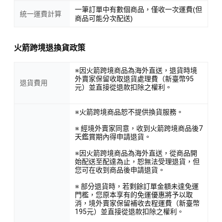
一筆訂單中有數個商品，僅收一次運費(但
統一運費計算
商品可能分次配送)
火箭跨境退換貨政策
※因火箭跨境商品為海外直送，退貨時境
外賣家保留收取退貨處理費（新臺幣95
退貨費用
元）並直接從退款扣除之權利。
※火箭跨境商品恕不提供換貨服務。
※ 經境外賣家同意，收到火箭跨境商品後7
天鑑賞期內得申請退貨。
※因火箭跨境商品為海外直送，從商品開
始配送至配達為止，恕無法受理退貨，但
您可在收到商品後申請退貨。
※ 部分退貨時，若剩餘訂單金額未達免運
門檻，您原本享有的免運優惠將予以取
消，境外賣家保留補收去程運費（新臺幣
195元）並直接從退款扣除之權利。