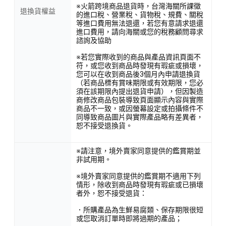
※火箭跨境商品退貨時，台灣海關所課徵
退換貨權益
的進口稅、營業稅、貨物稅、規費、關稅
等進口費用無法退還，若您有意請求退還
進口費用，請向海關或您的稅務顧問尋求
諮詢及協助
※若您實際收到的商品與產品資訊頁面不
符，或您收到商品時發現有瑕疵或損壞，
您可以在收到商品後3個月內申請退換貨
（若商品標有賞味期限或有效期限，您必
須在該期限內提出退貨申請），但因製造
商修改商品包裝導致頁面顯示內容與實際
商品不一致，或因螢幕設定或拍攝條件不
同導致商品圖片與實際產品略有差異者，
恕不接受退換貨。
※請注意，境外賣家同意提供的鑑賞期並
非試用期。
※境外賣家同意提供的鑑賞期不適用下列
情形，除收到商品時發現有瑕疵或已損壞
者外，恕不接受退貨：
．所購產品為生鮮易腐類、保存期限很短
或您取消訂單時即將過期的產品；