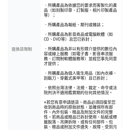
．所購產品為依據您的要求而客製化的產
品（如刻製印章、訂製服、相片印製產品
等）；
．所購產品為報紙、期刊或雜誌；
．所購產品為影音商品或電腦軟體（如
CD、DVD等）且您已拆封；
．所購產品為非以有形媒介提供的數位內
退換貨限制
容或線上服務（如電子書、影音串流服
務、訂閱制軟體服務等）並經您事先同意
才提供；
．所購產品為個人衛生用品（如內衣褲、
刮鬍刀、穿戴式美甲等）且已拆封；
．依照台灣法律、法規、裁定、命令或法
院判決不適用鑑賞期的任何其他情況。
※若您有意申請退貨，商品必須回復至您
收到商品時的原始狀態，並確保所有部
件、內外包裝、贈品及附加文件的完整
性。若商品或贈品已拆封使用、貼紙或標
籤脫落、吊牌拆除、或有任何部件、包
裝、贈品或附加文件遺失、故障、受到污