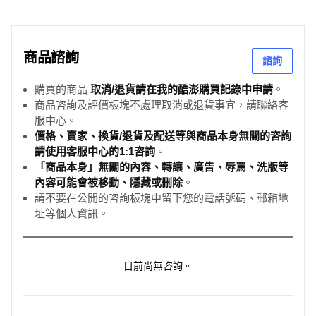
商品諮詢
諮詢
購買的商品
取消/退貨請在我的酷澎購買記錄中申請
。
商品咨詢及評價板塊不處理取消或退貨事宜，請聯絡客
服中心。
價格、賣家、換貨/退貨及配送等與商品本身無關的咨詢
請使用客服中心的1:1咨詢
。
「商品本身」無關的內容、轉讓、廣告、辱罵、洗版等
內容可能會被移動、隱藏或刪除
。
請不要在公開的咨詢板塊中留下您的電話號碼、郵箱地
址等個人資訊。
目前尚無咨詢。