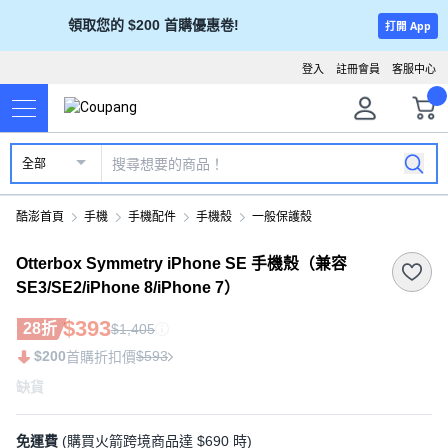
領取您的 $200 首購優惠卷!
打開 App
登入
註冊會員
客服中心
全部
酷澎首頁
手機
手機配件
手機殼
一般保護殼
Otterbox Symmetry iPhone SE 手機殼（兼容
SE3/SE2/iPhone 8/iPhone 7）
$393
28折
$1,405
$200
$593
首購折扣價
缺貨
免運費
(購買火箭跨境商品達 $690 時)