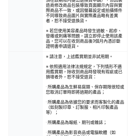
造商修改商品包裝導致頁面顯示內容與實
際商品不一致，或因螢幕設定或拍攝條件
不同導致商品圖片與實際產品略有差異
者，恕不接受退換貨。
※ 若您使用美容產品時發生過敏、起疹、
發癢或刺痛等問題，請立即停止使用該產
品，您可以在收到商品後3個月內憑診斷
證明書申請退貨。
※ 請注意，上述鑑賞期並非試用期。
※ 依照適用法律法規規定，下列情形不適
用鑑賞期，除收到商品時發現有瑕疵或已
損壞者外，恕不接受退貨：
· 所購產品為生鮮易腐類、保存期限很短或
您取消訂單時即將過期的產品；
· 所購產品為依據您的要求而客製化的產品
（如刻製印章、訂製服、相片印製產品
等）；
· 所購產品為報紙、期刊或雜誌；
· 所購產品為影音商品或電腦軟體（如