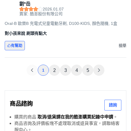
劉*岳
2026.01.07
賣家: 酷澎股份有限公司
Oral-B 歐樂B 充電式兒童電動牙刷, D100-KIDS, 顏色隨機, 1盒
對小孩來說 刷頭有點大
有幫助
檢舉
1
2
3
4
5
商品諮詢
諮詢
購買的商品
取消/退貨請在我的酷澎購買記錄中申請
。
商品咨詢及評價板塊不處理取消或退貨事宜，請聯絡客
服中心。