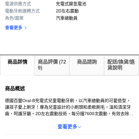
電源供應方式
充電式鎳氫電池
電動牙刷運轉方式
2D左右震動
角色/圖案
汽車總動員
查看更多
商品詳情
商品評價
(
72
商品諮詢
配送/換貨/退
9
)
貨說明
商品概述
德國百靈Oral-B充電式兒童電動牙刷，以汽車總動員的可愛造型，
讓孩子愛上刷牙！專為兒童設計的小刷頭和柔軟刷毛，溫和清潔牙
齒，呵護牙齦。2D左右震動技術，每分鐘7600次震動，有效去除牙
菌斑，讓寶寶擁有健康潔白的牙齒。充電式設計，一次充電可使用
長達8天，方便又省心。搭配迪士尼Magic Timer APP，讓刷牙變得
查看更多
更有趣，培養孩子良好的刷牙習慣。