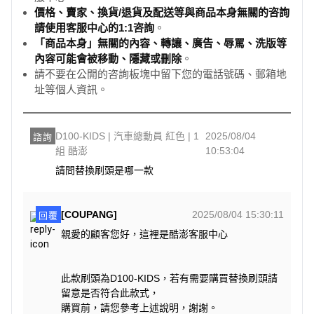
價格、賣家、換貨/退貨及配送等與商品本身無關的咨詢
請使用客服中心的1:1咨詢
。
「商品本身」無關的內容、轉讓、廣告、辱罵、洗版等
內容可能會被移動、隱藏或刪除
。
請不要在公開的咨詢板塊中留下您的電話號碼、郵箱地
址等個人資訊。
D100-KIDS | 汽車總動員 紅色 | 1
2025/08/04
諮詢
組 酷澎
10:53:04
請問替換刷頭是哪一款
[COUPANG]
2025/08/04 15:30:11
回覆
親愛的顧客您好，這裡是酷澎客服中心
此款刷頭為D100-KIDS，若有需要購買替換刷頭請
留意是否符合此款式，
購買前，請您參考上述說明，謝謝。