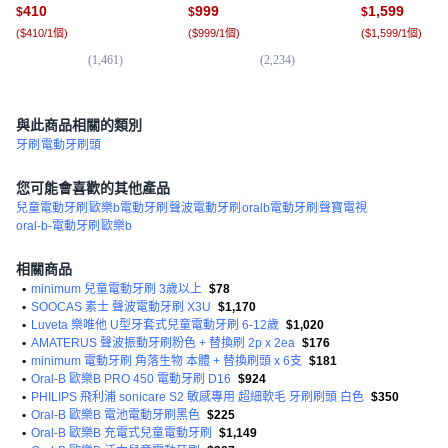
410
999
1,599
$
$
$
(
$410/1個
)
(
$999/1個
)
(
$1,599/1個
)
(
1,461
)
(
2,234
)
(
1
與此商品相關的類別
牙刷
電動牙刷頭
您可能會喜歡的其他產品
兒童電動牙刷
歐樂b電動牙刷
聲波電動牙刷
oralb電動牙刷
聲寶電視
oral-b-電動牙刷
歐樂b
相關商品
•
minimum 兒童電動牙刷 3歲以上
$78
•
SOOCAS 素士 聲波電動牙刷 X3U
$1,170
•
Luveta 樂唯他 U型牙套式兒童電動牙刷 6-12歲
$1,020
•
AMATERUS 聲波振動牙刷粉色 + 替換刷 2p x 2ea
$176
•
minimum 電動牙刷 角落生物 本體 + 替換刷頭 x 6支
$181
•
Oral-B 歐樂B PRO 450 電動牙刷 D16
$924
•
PHILIPS 飛利浦 sonicare S2 敏感專用 超細軟毛 牙刷刷頭 白色
$350
•
Oral-B 歐樂B 電池電動牙刷黑色
$225
•
Oral-B 歐樂B 充電式兒童電動牙刷
$1,149