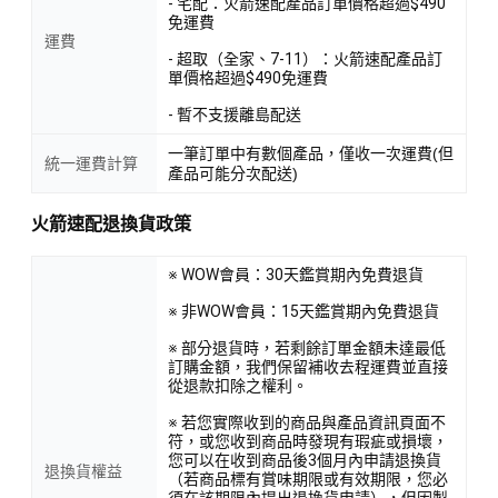
- 宅配：火箭速配產品訂單價格超過$490
免運費
運費
- 超取（全家、7-11）：火箭速配產品訂
單價格超過$490免運費
- 暫不支援離島配送
一筆訂單中有數個產品，僅收一次運費(但
統一運費計算
產品可能分次配送)
火箭速配退換貨政策
※ WOW會員：30天鑑賞期內免費退貨
※ 非WOW會員：15天鑑賞期內免費退貨
※ 部分退貨時，若剩餘訂單金額未達最低
訂購金額，我們保留補收去程運費並直接
從退款扣除之權利。
※ 若您實際收到的商品與產品資訊頁面不
符，或您收到商品時發現有瑕疵或損壞，
您可以在收到商品後3個月內申請退換貨
退換貨權益
（若商品標有賞味期限或有效期限，您必
須在該期限內提出退換貨申請），但因製