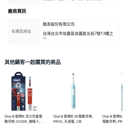
廠商資訊
酷澎股份有限公司
名稱及地址
台灣台北市信義區信義路五段7號13樓之
一
其他顧客一起購買的商品
Oral-B 歐樂B 活力兒童電
Oral-B 歐樂B 3D電動牙刷,
Oral-B 歐樂B
動牙刷, D100K, 蜘蛛人, 1
PRO1, 孔雀藍, 1支
電動牙刷, PRO5
個
色, 1盒