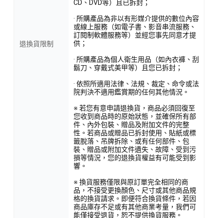
CD、DVD等）且已拆封；
· 所購產品為非以有形媒介提供的數位內容
或線上服務（如電子書、影音串流服務、
訂閱制軟體服務等）並經您事先同意才提
供；
退換貨限制
· 所購產品為個人衛生用品（如內衣褲、刮
鬍刀、穿戴式美甲等）且您已拆封；
· 依照所適用法律、法規、裁定、命令或法
院判決不適用鑑賞期的任何其他情況。
※ 若您有意申請退換貨，商品必須回復至
您收到商品時的原始狀態，並確保所有部
件、內外包裝、贈品及附加文件的完整
性。若商品或贈品已拆封使用、貼紙或標
籤脫落、吊牌拆除、或有任何部件、包
裝、贈品或附加文件遺失、故障、受到污
損等情況，您的退換貨權益有可能受到影
響。
※ 換貨服務僅限與原訂單完全相同的商
品，不接受更換顏色、尺寸或其他商品規
格的換貨請求。即便符合換貨條件，若因
商品庫存不足或有其他商業考量，我們可
能僅接受退貨，恕不提供換貨服務。