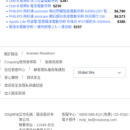
•
Oral-B 歐樂B 活力兒童電動牙刷
$387
•
Oral-B 歐樂B 電池電動牙刷
$230
•
PHILIPS 飛利浦 sonicare 煥白閃耀智能電動牙刷 HX9912/07 智能連接 內建壓力感測器 四種模式 三種強度
$6,790
•
PHILIPS 飛利浦 sonicare 鑽石靚白音波震動牙刷 亮白隨行 2W 充電式
$6,573
•
Apollo Life 阿波羅 智慧聲波電動牙刷 珍珠白 IPX7級防水 2000mAh電池 約37200次/分震動頻率
$386
•
酷洛米電動牙刷 + 補充刷頭 2入 + 電池組
$157
Investor Relations
關於酷澎
Coupang使用者條款
退換貨政策
信任管理中心
顧客隱私權政策通知
Global Site
安心購物
資訊安全
資訊安全及隱私保護認證
加入酷澎商城
公司名稱：酷澎股份有
客服中心：0809-088-810 (免費) / 02-5592-
限公司
電子郵件：help_tw@coupang.com
聯繫地址：11049 台北