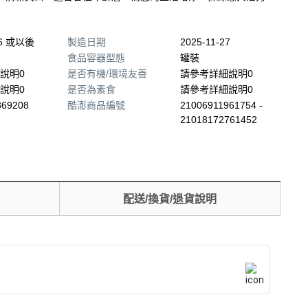
26 或以後
製造日期
2025-11-27
食品容器型態
罐裝
說明0
是否有機/環境友善
請參考詳細說明0
說明0
是否為素食
請參考詳細說明0
369208
酷澎商品編號
21006911961754 -
21018172761452
配送/換貨/退貨說明