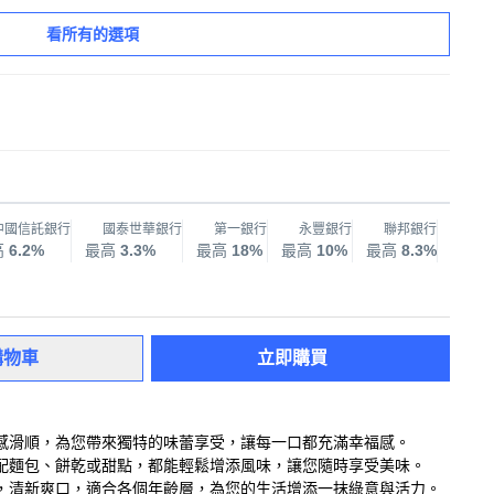
看所有的選項
中國信託銀行
國泰世華銀行
第一銀行
永豐銀行
聯邦銀行
兆
高
6.2%
最高
3.3%
最高
18%
最高
10%
最高
8.3%
最高
購物車
立即購買
感滑順，為您帶來獨特的味蕾享受，讓每一口都充滿幸福感。
配麵包、餅乾或甜點，都能輕鬆增添風味，讓您隨時享受美味。
，清新爽口，適合各個年齡層，為您的生活增添一抹綠意與活力。