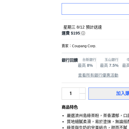
星期三 8/12
預計送達
運費 $195
賣家：
Coupang Corp.
銀行回饋
台新銀行
玉山銀行
最高
8%
最高
7.5%
最
查看所有銀行優惠活動
加入
商品特色
嚴選濟州島綠茶粉，茶香濃郁，口
質地細膩柔滑，易於塗抹，無論搭
綠茶與牛奶的完美結合，甜而不膩