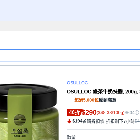
OSULLOC
OSULLOC 綠茶牛奶抹醬, 200g,
超過5,000位
感到滿意
$290
46折
($48.33/100g)
$634
$194
·
$4
首購折扣價
折扣剩下7小時
數量