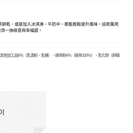
午茶餅乾，或是加入冰淇淋、牛奶中，都能輕鬆提升風味。這款萬用
增添一抹綠意與幸福感。
他加工品6％（乳清粉、乳糖）、綠茶粉4％（綠茶100％）、乳化劑（卵磷