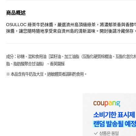
商品概述
OSULLOC 綠茶牛奶抹醬，嚴選濟州島頂級綠茶，將濃郁茶香與
抹醬，讓您隨時隨地享受來自濟州島的清新滋味。開封後請冷藏保存，
成分：砂糖、混和食用油［菜籽油、加工油脂（互酯化硬質棕櫚油、互酯化氫化棕櫚
脂、脂肪酸聚合甘油酯）、香莢蘭醛
※ 本品含有牛奶及大豆，過敏體質者請斟酌食用。