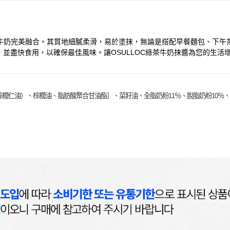
香醇牛奶完美融合。其質地細膩柔滑，易於塗抹，無論是搭配早餐麵包、下
並盡快食用，以確保最佳風味。讓OSULLOC綠茶牛奶抹醬為您的生活
仁油）、棕櫚油、脂肪酸聚合甘油酯］、菜籽油、全脂奶粉11％、脫脂奶粉10％、其