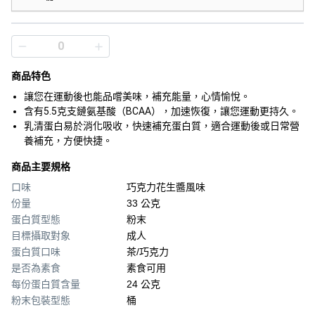
商品特色
讓您在運動後也能品嚐美味，補充能量，心情愉悅。
含有5.5克支鏈氨基酸（BCAA），加速恢復，讓您運動更持久。
乳清蛋白易於消化吸收，快速補充蛋白質，適合運動後或日常營
養補充，方便快捷。
商品主要規格
口味
巧克力花生醬風味
份量
33 公克
蛋白質型態
粉末
目標攝取對象
成人
蛋白質口味
茶/巧克力
是否為素食
素食可用
每份蛋白質含量
24 公克
粉末包裝型態
桶