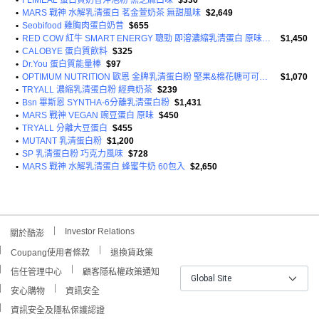
•
FLIMEAL 蛋白質奶昔沖泡粉 黑芝麻口味
$336
•
MARS 戰神 水解乳清蛋白 茗金萱奶茶 無甜風味
$2,649
•
Seobifood 雞胸肉蛋白奶昔
$655
•
RED COW 紅牛 SMART ENERGY 聰勁 即溶濃縮乳清蛋白 原味無添加 30包
$1,450
•
CALOBYE 蛋白質飲料
$325
•
Dr.You 蛋白質能量棒
$97
•
OPTIMUM NUTRITION 歐恩 金牌乳清蛋白粉 堅果&棉花糖可可風味
$1,070
•
TRYALL 濃縮乳清蛋白粉 經典奶茶
$239
•
Bsn 畢斯恩 SYNTHA-6分離乳清蛋白粉
$1,431
•
MARS 戰神 VEGAN 豌豆蛋白 原味
$450
•
TRYALL 分離大豆蛋白
$455
•
MUTANT 乳清蛋白粉
$1,200
•
SP 乳清蛋白粉 巧克力風味
$728
•
MARS 戰神 水解乳清蛋白 蜂蜜牛奶 60包入
$2,650
Investor Relations
關於酷澎
Coupang使用者條款
退換貨政策
信任管理中心
顧客隱私權政策通知
Global Site
安心購物
資訊安全
資訊安全及隱私保護認證