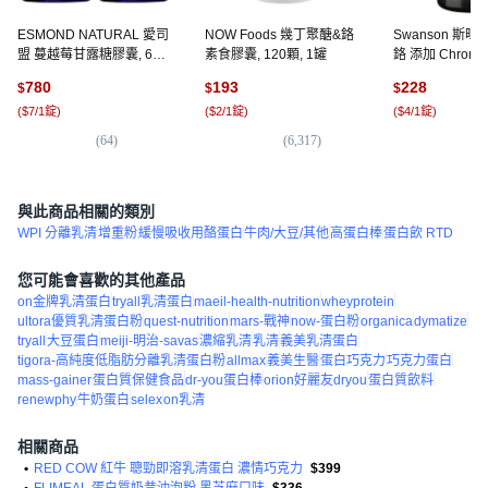
ESMOND NATURAL 愛司
NOW Foods 幾丁聚醣&鉻
Swanson 斯旺
盟 蔓越莓甘露糖膠囊, 60
素食膠囊, 120顆, 1罐
鉻 添加 Chrom
顆, 2罐
囊, 1個, 60錠
780
193
228
$
$
$
(
$7/1錠
)
(
$2/1錠
)
(
$4/1錠
)
(
64
)
(
6,317
)
(
4
)
與此商品相關的類別
WPI 分離乳清
增重粉
緩慢吸收用酪蛋白
牛肉/大豆/其他
高蛋白棒
蛋白飲 RTD
您可能會喜歡的其他產品
on金牌乳清蛋白
tryall乳清蛋白
maeil-health-nutrition
wheyprotein
ultora優質乳清蛋白粉
quest-nutrition
mars-戰神
now-蛋白粉
organica
dymatize
tryall
大豆蛋白
meiji-明治-savas
濃縮乳清
乳清
義美乳清蛋白
tigora-高純度低脂肪分離乳清蛋白粉
allmax
義美生醫
蛋白巧克力
巧克力蛋白
mass-gainer
蛋白質保健食品
dr-you蛋白棒
orion好麗友dryou
蛋白質飲料
renewphy
牛奶蛋白
selex
on乳清
相關商品
•
RED COW 紅牛 聰勁即溶乳清蛋白 濃情巧克力
$399