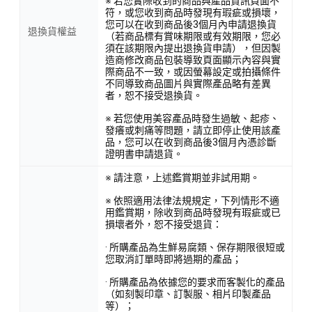
※ 若您實際收到的商品與產品資訊頁面不
符，或您收到商品時發現有瑕疵或損壞，
您可以在收到商品後3個月內申請退換貨
退換貨權益
（若商品標有賞味期限或有效期限，您必
須在該期限內提出退換貨申請），但因製
造商修改商品包裝導致頁面顯示內容與實
際商品不一致，或因螢幕設定或拍攝條件
不同導致商品圖片與實際產品略有差異
者，恕不接受退換貨。
※ 若您使用美容產品時發生過敏、起疹、
發癢或刺痛等問題，請立即停止使用該產
品，您可以在收到商品後3個月內憑診斷
證明書申請退貨。
※ 請注意，上述鑑賞期並非試用期。
※ 依照適用法律法規規定，下列情形不適
用鑑賞期，除收到商品時發現有瑕疵或已
損壞者外，恕不接受退貨：
· 所購產品為生鮮易腐類、保存期限很短或
您取消訂單時即將過期的產品；
· 所購產品為依據您的要求而客製化的產品
（如刻製印章、訂製服、相片印製產品
等）；