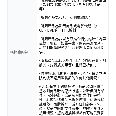
（如刻製印章、訂製服、相片印製產品
等）；
· 所購產品為報紙、期刊或雜誌；
· 所購產品為影音商品或電腦軟體（如
CD、DVD等）且已拆封；
· 所購產品為非以有形媒介提供的數位內容
或線上服務（如電子書、影音串流服務、
訂閱制軟體服務等）並經您事先同意才提
供；
退換貨限制
· 所購產品為個人衛生用品（如內衣褲、刮
鬍刀、穿戴式美甲等）且您已拆封；
· 依照所適用法律、法規、裁定、命令或法
院判決不適用鑑賞期的任何其他情況。
※ 若您有意申請退換貨，商品必須回復至
您收到商品時的原始狀態，並確保所有部
件、內外包裝、贈品及附加文件的完整
性。若商品或贈品已拆封使用、貼紙或標
籤脫落、吊牌拆除、或有任何部件、包
裝、贈品或附加文件遺失、故障、受到污
損等情況，您的退換貨權益有可能受到影