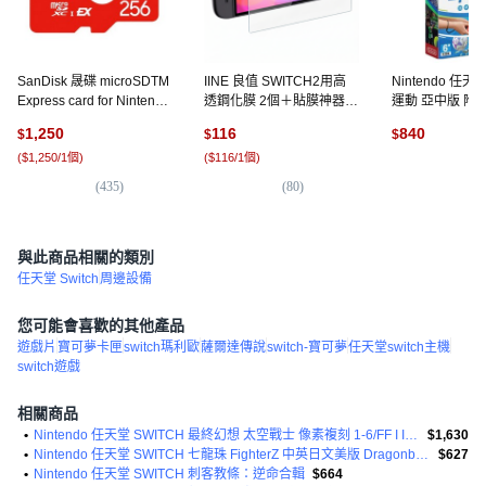
SanDisk 晟碟 microSDTM
IINE 良值 SWITCH2用高
Nintendo 任天
Express card for Nintendo
透鋼化膜 2個＋貼膜神器,
運動 亞中版 附
SwitchTM 2 256GB, 紅色,
透明色, 1個, L1077
6歲以上, 單一
1,250
116
840
$
$
$
1個, 單一商品
(
$1,250/1個
)
(
$116/1個
)
(
3
(
435
)
(
80
)
與此商品相關的類別
任天堂 Switch
周邊設備
您可能會喜歡的其他產品
遊戲片
寶可夢卡匣
switch瑪利歐
薩爾達傳說
switch-寶可夢
任天堂switch主機
switch遊戲
相關商品
•
Nintendo 任天堂 SWITCH 最終幻想 太空戰士 像素複刻 1-6/FF I II III IV合輯 中英日文歐版
$1,630
•
Nintendo 任天堂 SWITCH 七龍珠 FighterZ 中英日文美版 Dragonball Fighter Z
$627
•
Nintendo 任天堂 SWITCH 刺客教條：逆命合輯
$664