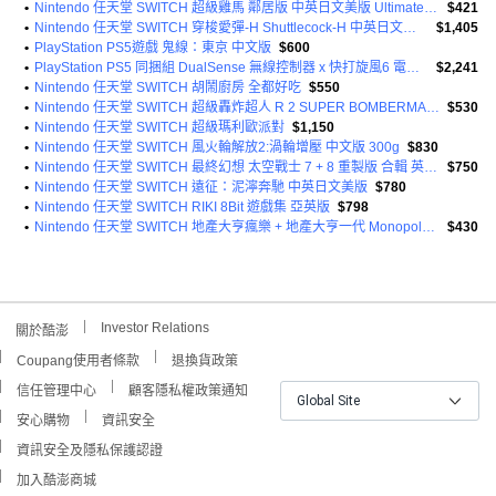
•
Nintendo 任天堂 SWITCH 超級雞馬 鄰居版 中英日文美版 Ultimate Chicken
$421
•
Nintendo 任天堂 SWITCH 穿梭愛彈-H Shuttlecock-H 中英日文歐版
$1,405
•
PlayStation PS5遊戲 鬼線：東京 中文版
$600
•
PlayStation PS5 同捆組 DualSense 無線控制器 x 快打旋風6 電競格鬥組 保護級
$2,241
•
Nintendo 任天堂 SWITCH 胡鬧廚房 全都好吃
$550
•
Nintendo 任天堂 SWITCH 超級轟炸超人 R 2 SUPER BOMBERMAN R 2 中英日文歐版
$530
•
Nintendo 任天堂 SWITCH 超級瑪利歐派對
$1,150
•
Nintendo 任天堂 SWITCH 風火輪解放2:渦輪增壓 中文版 300g
$830
•
Nintendo 任天堂 SWITCH 最終幻想 太空戰士 7 + 8 重製版 合輯 英日文歐版 Final Fantasy 7 and Final Fantasy 8 Remastered - Twin Pack
$750
•
Nintendo 任天堂 SWITCH 遠征：泥濘奔馳 中英日文美版
$780
•
Nintendo 任天堂 SWITCH RIKI 8Bit 遊戲集 亞英版
$798
•
Nintendo 任天堂 SWITCH 地產大亨瘋樂 + 地產大亨一代 Monopoly Madness + Monopoly 中文版 + 英文美版
$430
Investor Relations
關於酷澎
Coupang使用者條款
退換貨政策
信任管理中心
顧客隱私權政策通知
Global Site
安心購物
資訊安全
資訊安全及隱私保護認證
加入酷澎商城