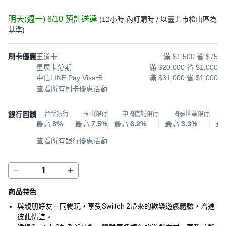
明天(週一) 8/10
預計送達
(
12小時
內訂購時
/ 以臺北市松山區為
基準
)
刷卡優惠
王道卡
滿 $1,500 省 $75
星展卡分期
滿 $20,000 省 $1,000
中信LINE Pay Visa卡
滿 $31,000 省 $1,000
查看所有刷卡優惠活動
銀行回饋
台新銀行
玉山銀行
中國信託銀行
國泰世華銀行
最高
8%
最高
7.5%
最高
6.2%
最高
3.3%
最
查看所有銀行優惠活動
商品特色
與親朋好友一同暢玩，享受Switch 2帶來的歡樂遊戲體驗，增進
彼此情誼。