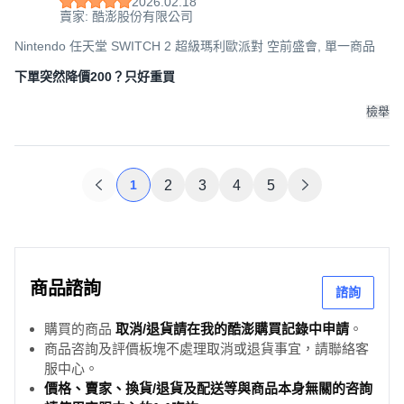
2026.02.18
賣家: 酷澎股份有限公司
Nintendo 任天堂 SWITCH 2 超級瑪利歐派對 空前盛會, 單一商品
下單突然降價200？只好重買
檢舉
1
2
3
4
5
商品諮詢
諮詢
購買的商品
取消/退貨請在我的酷澎購買記錄中申請
。
商品咨詢及評價板塊不處理取消或退貨事宜，請聯絡客
服中心。
價格、賣家、換貨/退貨及配送等與商品本身無關的咨詢