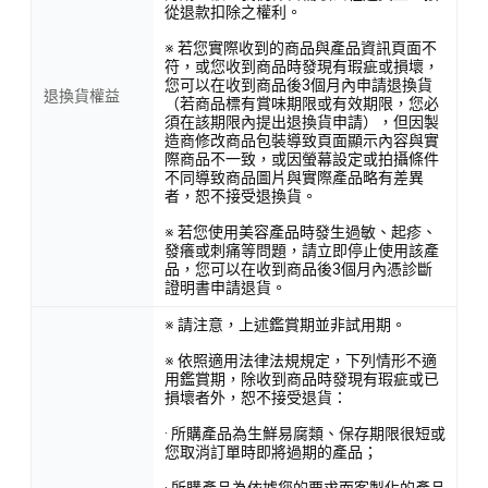
從退款扣除之權利。
※ 若您實際收到的商品與產品資訊頁面不
符，或您收到商品時發現有瑕疵或損壞，
您可以在收到商品後3個月內申請退換貨
退換貨權益
（若商品標有賞味期限或有效期限，您必
須在該期限內提出退換貨申請），但因製
造商修改商品包裝導致頁面顯示內容與實
際商品不一致，或因螢幕設定或拍攝條件
不同導致商品圖片與實際產品略有差異
者，恕不接受退換貨。
※ 若您使用美容產品時發生過敏、起疹、
發癢或刺痛等問題，請立即停止使用該產
品，您可以在收到商品後3個月內憑診斷
證明書申請退貨。
※ 請注意，上述鑑賞期並非試用期。
※ 依照適用法律法規規定，下列情形不適
用鑑賞期，除收到商品時發現有瑕疵或已
損壞者外，恕不接受退貨：
· 所購產品為生鮮易腐類、保存期限很短或
您取消訂單時即將過期的產品；
· 所購產品為依據您的要求而客製化的產品