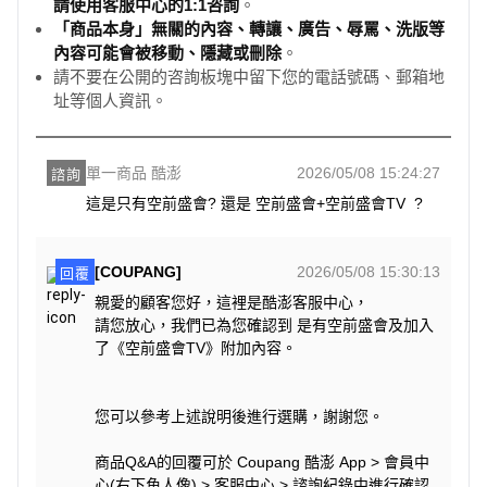
請使用客服中心的1:1咨詢
。
「商品本身」無關的內容、轉讓、廣告、辱罵、洗版等
內容可能會被移動、隱藏或刪除
。
請不要在公開的咨詢板塊中留下您的電話號碼、郵箱地
址等個人資訊。
單一商品 酷澎
2026/05/08 15:24:27
諮詢
這是只有空前盛會? 還是 空前盛會+空前盛會TV  ?
[COUPANG]
2026/05/08 15:30:13
回覆
親愛的顧客您好，這裡是酷澎客服中心，
請您放心，我們已為您確認到 是有空前盛會及加入
了《空前盛會TV》附加內容。
您可以參考上述說明後進行選購，謝謝您。
商品Q&A的回覆可於 Coupang 酷澎 App > 會員中
心(右下角人像) > 客服中心 > 諮詢紀錄中進行確認