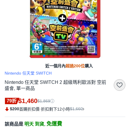
近一個月內
超過200位
購入
Nintendo 任天堂 SWITCH
Nintendo 任天堂 SWITCH 2 超級瑪利歐派對 空前
盛會, 單一商品
$1,460
79折
$1,869
$200
·
$1,660
首購折扣價
折扣剩下12小時
免運費
該商品是
明天 到貨,