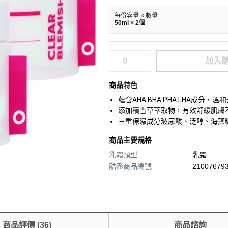
每份容量 × 數量
50ml × 2個
加入
商品特色
蘊含AHA BHA PHA LHA成
添加積雪草萃取物，有效舒緩肌膚
三重保濕成分玻尿酸、泛醇、海藻
商品主要規格
乳霜類型
乳霜
酷澎商品編號
210076793
商品評價
(
36
)
商品諮詢