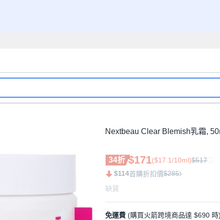
Nextbeau Clear Blemish乳霜, 50
$171
34折
($17.1/10ml)
$517
$114
$285
首購折扣價
缺貨
免運費
(購買火箭跨境商品達 $690 時