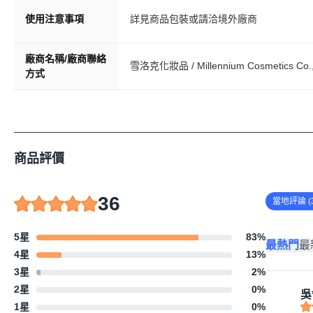
使用注意事項
詳見商品包裝或請洽境外廠商
廠商名稱/廠商聯絡
雪洛克化妝品 / Millennium Cosmetics Co.,
方式
商品評價
36
當地評論 (3
5星
83
%
最熱門
最
4星
13
%
3星
2
%
2星
0
%
吳*
1星
0
%