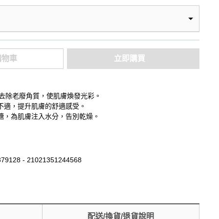
購物車
立即購買
分，溫和去除老廢角質，使肌膚煥發光彩。
不適，提升肌膚的舒適感受。
糖，為肌膚注入水分，告別乾燥。
79128 - 21021351244568
配送/換貨/退貨說明