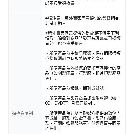
恕不接受退換貨。
※請注意，境外賣家同意提供的鑑賞期並
非試用期。
※境外賣家同意提供的鑑賞期不適用下列
情形，除收到商品時發現有瑕疵或已損壞
者外，恕不接受退貨：
．所購產品為生鮮易腐類、保存期限很短
或您取消訂單時即將過期的產品；
．所購產品為依據您的要求而客製化的產
品（如刻製印章、訂製服、相片印製產品
等）；
．所購產品為報紙、期刊或雜誌；
．所購產品為影音商品或電腦軟體（如
CD、DVD等）且您已拆封；
．所購產品為非以有形媒介提供的數位內
退換貨限制
容或線上服務（如電子書、影音串流服
務、訂閱制軟體服務等）並經您事先同意
才提供；