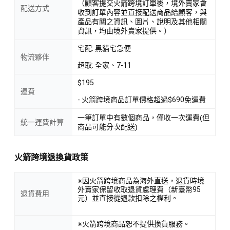
（顧客提交火箭跨境訂單後，境外賣家會
配送方式
收到訂單內容並直接配送商品給顧客，與
產品有關之資訊、圖片、說明及其他相關
資訊，均由境外賣家提供。）
宅配: 黑貓宅急便
物流夥伴
超取: 全家、7-11
$195
運費
- 火箭跨境商品訂單價格超過$690免運費
一筆訂單中有數個商品，僅收一次運費(但
統一運費計算
商品可能分次配送)
火箭跨境退換貨政策
※因火箭跨境商品為海外直送，退貨時境
外賣家保留收取退貨處理費（新臺幣95
退貨費用
元）並直接從退款扣除之權利。
※火箭跨境商品恕不提供換貨服務。