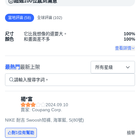
超過100位感到滿意
當地評論 (58)
全球評論 (102)
尺寸
它比我想像的還要大。
100
%
顏色
和畫面差不多
100
%
查看詳情
最熱門
最新上架
所有星級
楊*富
2024.09.10
賣家: Coupang Corp.
NIKE 耐吉 Swoosh短褲, 海軍藍, S(80號)
對1位有幫助
檢舉