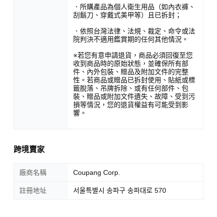
．所購產品為個人衛生用品（如內衣褲、
刮鬍刀、穿戴式美甲等）且已拆封；
．依照台灣法律、法規、裁定、命令或法
院判決不適用鑑賞期的任何其他情況。
※若您有意申請退貨，商品必須回復至您
收到商品時的原始狀態，並確保所有部
件、內外包裝、贈品及附加文件的完整
性。若商品或贈品已拆封使用、貼紙或標
籤脫落、吊牌拆除、或有任何部件、包
裝、贈品或附加文件遺失、故障、受到污
損等情況，您的退貨權益有可能受到影
響。
跨境賣家
廠商名稱
Coupang Corp.
註冊地址
서울특별시 송파구 송파대로 570