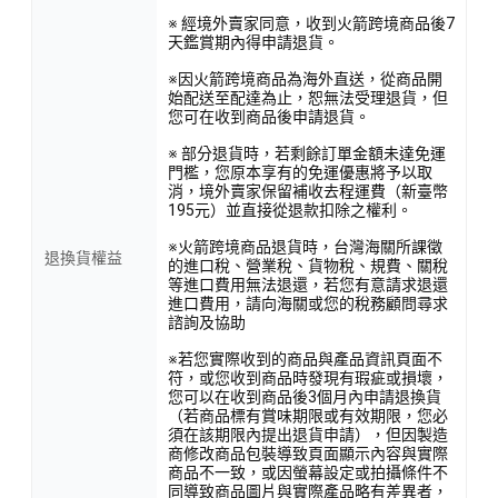
※ 經境外賣家同意，收到火箭跨境商品後7
天鑑賞期內得申請退貨。
※因火箭跨境商品為海外直送，從商品開
始配送至配達為止，恕無法受理退貨，但
您可在收到商品後申請退貨。
※ 部分退貨時，若剩餘訂單金額未達免運
門檻，您原本享有的免運優惠將予以取
消，境外賣家保留補收去程運費（新臺幣
195元）並直接從退款扣除之權利。
※火箭跨境商品退貨時，台灣海關所課徵
退換貨權益
的進口稅、營業稅、貨物稅、規費、關稅
等進口費用無法退還，若您有意請求退還
進口費用，請向海關或您的稅務顧問尋求
諮詢及協助
※若您實際收到的商品與產品資訊頁面不
符，或您收到商品時發現有瑕疵或損壞，
您可以在收到商品後3個月內申請退換貨
（若商品標有賞味期限或有效期限，您必
須在該期限內提出退貨申請），但因製造
商修改商品包裝導致頁面顯示內容與實際
商品不一致，或因螢幕設定或拍攝條件不
同導致商品圖片與實際產品略有差異者，