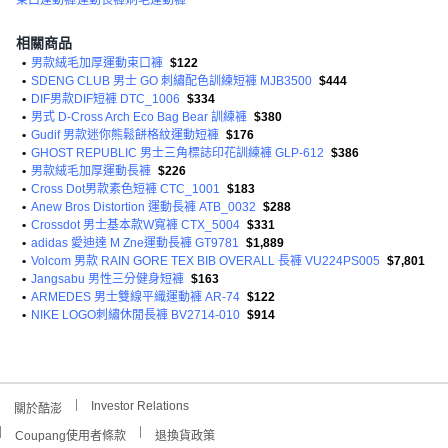
束口運動褲
運動長褲
刷毛運動褲
相關商品
•
男款絨毛加厚運動束口褲
$122
•
SDENG CLUB 男士 GO 刺繡配色訓練短褲 MJB3500
$444
•
DIF男款DIF短褲 DTC_1006
$334
•
男式 D-Cross Arch Eco Bag Bear 訓練褲
$380
•
Gudif 男款迷你熊鬆餅格紋運動短褲
$176
•
GHOST REPUBLIC 男士三角標誌印花訓練褲 GLP-612
$386
•
男款絨毛加厚運動長褲
$226
•
Cross Dot男款素色短褲 CTC_1001
$183
•
Anew Bros Distortion 運動長褲 ATB_0032
$288
•
Crossdot 男士基本款W寬褲 CTX_5004
$331
•
adidas 愛迪達 M Zne運動長褲 GT9781
$1,889
•
Volcom 男款 RAIN GORE TEX BIB OVERALL 長褲 VU224PS005
$7,801
•
Jangsabu 男性三分健身短褲
$163
•
ARMEDES 男士雙線平織運動褲 AR-74
$122
•
NIKE LOGO刺繡休閒長褲 BV2714-010
$914
Investor Relations
關於酷澎
Coupang使用者條款
退換貨政策