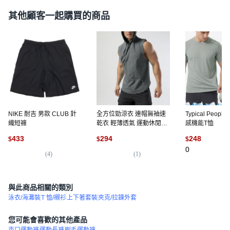
其他顧客一起購買的商品
NIKE 耐吉 男款 CLUB 針
全方位勁涼衣 連帽無袖速
Typical People
織短褲
乾衣 輕薄透氣 運動休閒健
感機能T恤
身跑步拳擊訓練 男士涼感
433
294
248
$
$
$
背心
0
(
4
)
(
1
)
與此商品相關的類別
泳衣/海灘裝
T 恤/襯衫
上下著套裝
夾克/拉鍊外套
您可能會喜歡的其他產品