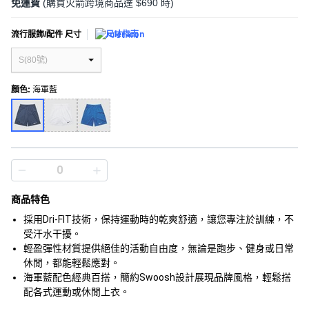
免運費
(購買火箭跨境商品達 $690 時)
流行服飾/配件 尺寸
尺寸指南
S(80號)
顏色
:
海軍藍
商品特色
採用Dri-FIT技術，保持運動時的乾爽舒適，讓您專注於訓練，不
受汗水干擾。
輕盈彈性材質提供絕佳的活動自由度，無論是跑步、健身或日常
休閒，都能輕鬆應對。
海軍藍配色經典百搭，簡約Swoosh設計展現品牌風格，輕鬆搭
配各式運動或休閒上衣。