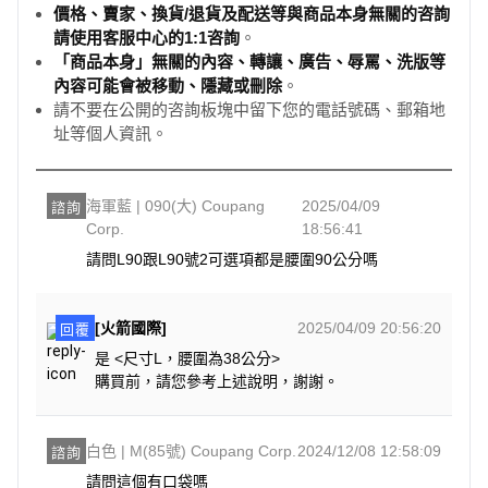
價格、賣家、換貨/退貨及配送等與商品本身無關的咨詢
請使用客服中心的1:1咨詢
。
「商品本身」無關的內容、轉讓、廣告、辱罵、洗版等
內容可能會被移動、隱藏或刪除
。
請不要在公開的咨詢板塊中留下您的電話號碼、郵箱地
址等個人資訊。
海軍藍 | 090(大) Coupang
2025/04/09
諮詢
Corp.
18:56:41
請問L90跟L90號2可選項都是腰圍90公分嗎
[火箭國際]
2025/04/09 20:56:20
回覆
是 <尺寸L，腰圍為38公分>
購買前，請您參考上述說明，謝謝。
白色 | M(85號) Coupang Corp.
2024/12/08 12:58:09
諮詢
請問這個有口袋嗎