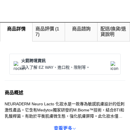
商品詳情
商品評價
(
1
商品諮詢
配送/換貨/退
7
)
貨說明
火箭跨境資訊
深入了解 EZ WAY、進口稅、限制等。
商品概述
NEURADERM Neuro Lacto 化妝水是一款專為敏感肌膚設計的低刺
激性產品。它含有Medytox獨家研發的M.Biome™技術，結合BTI和
乳酸桿菌，有助於平衡肌膚微生態，強化肌膚屏障。此化妝水僅使
用7種必需成分，不含多餘添加物，能有效舒緩肌膚，提升保濕效
果。清爽的質地能迅速被肌膚吸收，讓肌膚保持水潤舒適。使用
查看更多