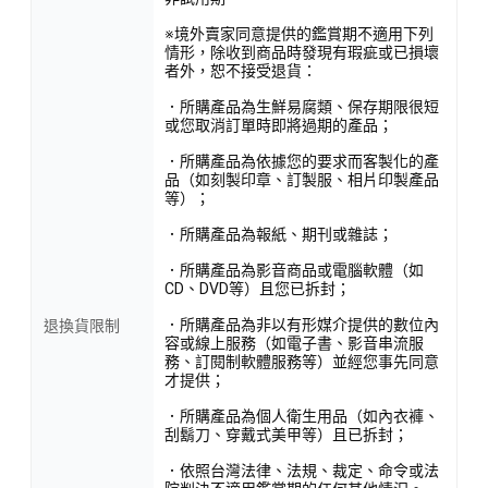
※境外賣家同意提供的鑑賞期不適用下列
情形，除收到商品時發現有瑕疵或已損壞
者外，恕不接受退貨：
．所購產品為生鮮易腐類、保存期限很短
或您取消訂單時即將過期的產品；
．所購產品為依據您的要求而客製化的產
品（如刻製印章、訂製服、相片印製產品
等）；
．所購產品為報紙、期刊或雜誌；
．所購產品為影音商品或電腦軟體（如
CD、DVD等）且您已拆封；
．所購產品為非以有形媒介提供的數位內
退換貨限制
容或線上服務（如電子書、影音串流服
務、訂閱制軟體服務等）並經您事先同意
才提供；
．所購產品為個人衛生用品（如內衣褲、
刮鬍刀、穿戴式美甲等）且已拆封；
．依照台灣法律、法規、裁定、命令或法