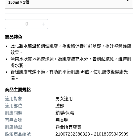
150ml × 1個
商品特色
此化妝水能溫和調理肌膚，為後續保養打好基礎，提升整體護膚
效果。
清爽水狀質地迅速滲透，為肌膚補充水分，告別黏膩感，維持肌
膚水潤。
舒緩肌膚乾燥不適，有助於平衡肌膚pH值，使肌膚恢復健康光
澤。
商品主要規格
適用對象
男女適用
適用部位
臉部
肌膚問題
鎮靜/保濕
有無香味
無香味
肌膚類型
適合所有膚質
酷澎商品編號
21007232388323 - 21018355345909