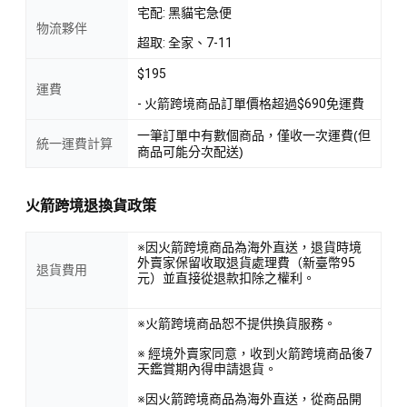
宅配: 黑貓宅急便
物流夥伴
超取: 全家、7-11
$195
運費
- 火箭跨境商品訂單價格超過$690免運費
一筆訂單中有數個商品，僅收一次運費(但
統一運費計算
商品可能分次配送)
火箭跨境退換貨政策
※因火箭跨境商品為海外直送，退貨時境
外賣家保留收取退貨處理費（新臺幣95
退貨費用
元）並直接從退款扣除之權利。
※火箭跨境商品恕不提供換貨服務。
※ 經境外賣家同意，收到火箭跨境商品後7
天鑑賞期內得申請退貨。
※因火箭跨境商品為海外直送，從商品開