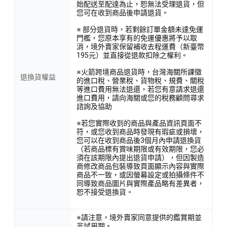
始配送至配達為止，恕無法受理退貨，但
您可在收到商品後申請退貨。
※ 部分退貨時，若剩餘訂單金額未達免運
門檻，您原本享有的免運優惠將予以取
消，境外賣家保留補收去程運費（新臺幣
195元）並直接從退款扣除之權利。
※火箭跨境商品退貨時，台灣海關所課徵
退換貨權益
的進口稅、營業稅、貨物稅、規費、關稅
等進口費用無法退還，若您有意請求退還
進口費用，請向海關或您的稅務顧問尋求
諮詢及協助
※若您實際收到的商品與產品資訊頁面不
符，或您收到商品時發現有瑕疵或損壞，
您可以在收到商品後3個月內申請退換貨
（若商品標有賞味期限或有效期限，您必
須在該期限內提出退貨申請），但因製造
商修改商品包裝導致頁面顯示內容與實際
商品不一致，或因螢幕設定或拍攝條件不
同導致商品圖片與實際產品略有差異者，
恕不接受退換貨。
※請注意，境外賣家同意提供的鑑賞期並
非試用期。