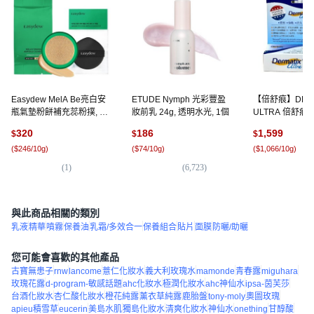
Easydew MelA Be亮白安
ETUDE Nymph 光彩豐盈
【倍舒痕】DERM
瓶氣墊粉餅補充蕊粉撲, 1
妝前乳 24g, 透明水光, 1個
ULTRA 倍舒痕凝
個, 23號 米色
15g
320
186
1,599
$
$
$
(
$246/10g
)
(
$74/10g
)
(
$1,066/10g
)
(
1
)
(
6,723
)
(
7
)
與此商品相關的類別
乳液
精華
噴霧
保養油
乳霜/多效合一
保養組合
貼片
面膜
防曬/助曬
您可能會喜歡的其他產品
古寶無患子
rnw
lancome
薏仁化妝水
義大利玫瑰水
mamonde
青春露
miguhara
玫瑰花露
d-program-敏感話題
ahc化妝水
極潤化妝水
ahc神仙水
ipsa-茵芙莎
台酒化妝水
杏仁酸化妝水
橙花純露
薰衣草純露
鹿胎盤
tony-moly
奧圖玫瑰
apieu積雪草
eucerin
美島水肌
獨島化妝水
清爽化妝水
神仙水
onething
甘醇酸