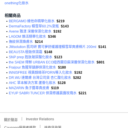
onething化妝水
相關商品
•
BERGAMO 維他命精華化妝水
$219
•
DermaFactory 積雪草60.2%安瓶
$143
•
Avene 雅漾 深層保濕化妝水
$192
•
LAGOM 煥活精華化妝水
$346
•
撫紋保濕煥膚水
$214
•
JMsolution 肌司研 寶可夢舒緩護理積雪草爽膚棉片 200ml
$141
•
BEAUSTA 極致保濕霜
$148
•
SNP prep 胜肽玻尿酸化妝水
$123
•
the SAEM 得鮮 URBAN ECO紐西蘭亞麻深層保濕化妝水
$801
•
Fraijour 魚腥草鎮靜保濕化妝水
$180
•
INNISFREE 視黃醇綠茶PDRN導入化妝水
$192
•
DR.WU 達爾膚 台灣公司貨 杏仁酸化妝水
$282
•
AHC 草本解決方案 蘆薈化妝水
$128
•
MAZARIN 魚子醬尊貴皮膚
$119
•
EYUP SABRI TUNCER 保濕修護晨露玫瑰水
$221
Investor Relations
關於酷澎
Coupang使用者條款
退換貨政策