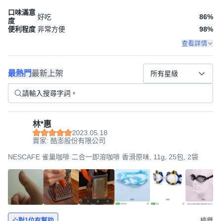
口味滿意
好吃
86
%
度
便利程度
非常方便
98
%
查看詳情
最熱門
最新上架
所有星級
林*惠
2023.05.18
賣家: 酷澎股份有限公司
NESCAFE 雀巢咖啡 二合一即溶咖啡 香滑原味, 11g, 25包, 2袋
對1位有幫助
檢舉