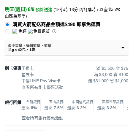
明天(週日) 8/9
預計送達
(
18小時 13分
內訂購時
/ 以臺北市松
山區為基準
)
購買火箭配送商品金額達$490 即享免運費
免運
免費退貨
最小重量 × 每份數量 × 數量
11g × 42包 × 1袋
刷卡優惠
王道卡
滿 $1,500 省 $75
星展卡
滿 $3,000 省 $100
中信LINE Pay Visa卡
滿 $31,000 省 $1,000
查看所有刷卡優惠活動
銀行回饋
台新銀行
玉山銀行
中國信託銀行
國泰世華銀行
最高
8%
最高
7.5%
最高
6.2%
最高
3.3%
最
查看所有銀行優惠活動