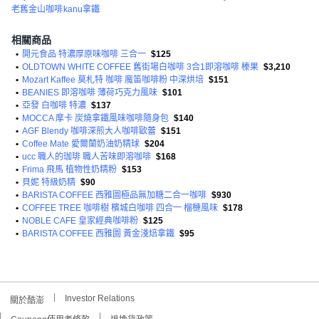
老舊金山咖啡
kanu拿鐵
相關商品
•
開元食品 特濃厚原味咖啡 三合一
$125
•
OLDTOWN WHITE COFFEE 舊街場白咖啡 3合1即溶咖啡 榛果
$3,210
•
Mozart Kaffee 莫札特 咖啡 魔笛咖啡粉 中深烘培
$151
•
BEANIES 即溶咖啡 薄荷巧克力風味
$101
•
亞發 白咖啡 特濃
$137
•
MOCCA 摩卡 炭燒拿鐵風味咖啡隨身包
$140
•
AGF Blendy 咖啡深煎大人咖啡歐蕾
$151
•
Coffee Mate 愛爾蘭奶油奶精球
$204
•
ucc 職人的珈琲 職人苦味即溶咖啡
$168
•
Frima 飛馬 植物性奶精粉
$153
•
貝妮 特級奶精
$90
•
BARISTA COFFEE 西雅圖極品無加糖二合一咖啡
$930
•
COFFEE TREE 咖啡樹 檳城白咖啡 四合一 榴槤風味
$178
•
NOBLE CAFE 皇家經典咖啡粉
$125
•
BARISTA COFFEE 西雅圖 黃金淺焙拿鐵
$95
Investor Relations
關於酷澎