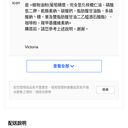
是 <植物油粉(葡萄糖漿、完全氫化棕櫚仁油、磷酸
氫二鉀、乾酪素鈉丶碳酸鈣、脂肪酸甘油酯、多磷
酸鈉丶糖、單及雙脂肪酸甘油二乙醯酒石酸酯）、
咖啡粉、羧甲基纖維素鈉>
購買前，請您參考上述說明，謝謝。
Victoria
查看全部
如您發現商品有不實廣告、侵害智慧財產權或其他不適
檢舉
合銷售之情形，請提出檢舉
配送說明