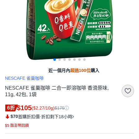
近一個月內
超過100位
購入
NESCAFE 雀巢咖啡
NESCAFE 雀巢咖啡 二合一即溶咖啡 香滑原味,
11g, 42包, 1袋
$105
6折
($2.27/10g)
$175
$70
·
首購折扣價
折扣剩下18小時
$5 酷澎幣回饋