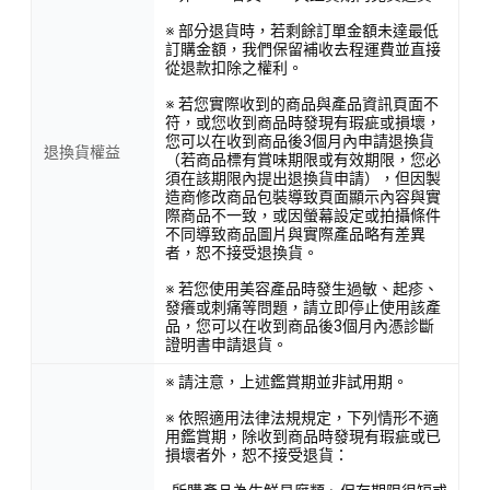
※ 部分退貨時，若剩餘訂單金額未達最低
訂購金額，我們保留補收去程運費並直接
從退款扣除之權利。
※ 若您實際收到的商品與產品資訊頁面不
符，或您收到商品時發現有瑕疵或損壞，
您可以在收到商品後3個月內申請退換貨
退換貨權益
（若商品標有賞味期限或有效期限，您必
須在該期限內提出退換貨申請），但因製
造商修改商品包裝導致頁面顯示內容與實
際商品不一致，或因螢幕設定或拍攝條件
不同導致商品圖片與實際產品略有差異
者，恕不接受退換貨。
※ 若您使用美容產品時發生過敏、起疹、
發癢或刺痛等問題，請立即停止使用該產
品，您可以在收到商品後3個月內憑診斷
證明書申請退貨。
※ 請注意，上述鑑賞期並非試用期。
※ 依照適用法律法規規定，下列情形不適
用鑑賞期，除收到商品時發現有瑕疵或已
損壞者外，恕不接受退貨：