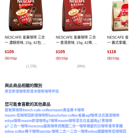
NESCAFE 雀巢咖啡 三合
NESCAFE 雀巢咖啡 三合
NESCAFE 雀
一 濃醇原味, 15g, 42包, 1
一 香滑原味, 15g, 42條, 1
一 義式拿鐵, 12g,
袋
袋
袋
105
105
118
$
$
$
(
$2/10g
)
(
$2/10g
)
(
$2/10g
)
(
1,558
)
(
994
)
(
7
與此商品相關的類別
原豆即溶咖啡
即溶冰咖啡
咖啡伴侶
您可能會喜歡的其他產品
甜菊葉咖啡
french-cafe-coffee
maxim黃金摩卡咖啡
maxim-低咖啡因即溶咖啡粉
kanu
hollys-coffee
雀巢
agf咖啡
法式速溶咖啡
ediya咖啡
maxim即溶咖啡
g7咖啡
maxim咖啡混合白金
越南g7黑咖啡
g7-三合一咖啡
moscona
越南咖啡
西雅圖二合一咖啡
親愛的白咖啡
香草拿鐵
ediya-coffee
榛子咖啡
barista-咖啡
二合一
三合一咖啡
ediya
韓國咖啡
低咖啡因