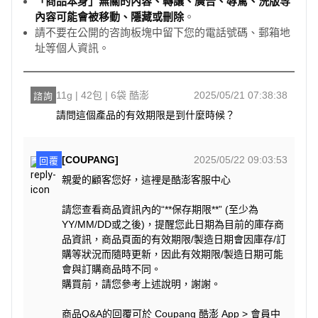
「商品本身」無關的內容、轉讓、廣告、辱罵、洗版等
內容可能會被移動、隱藏或刪除
。
請不要在公開的咨詢板塊中留下您的電話號碼、郵箱地
址等個人資訊。
11g | 42包 | 6袋 酷澎
2025/05/21 07:38:38
諮詢
請問這個產品的有效期限是到什麼時候？
[COUPANG]
2025/05/22 09:03:53
回覆
親愛的顧客您好，這裡是酷澎客服中心
請您查看商品資訊內的“**保存期限**” (至少為
YY/MM/DD或之後)，提醒您此日期為目前的庫存商
品資訊，商品頁面的有效期限/製造日期會因庫存/訂
購等狀況而隨時更新，因此有效期限/製造日期可能
會與訂購商品時不同。
購買前，請您參考上述說明，謝謝。
商品Q&A的回覆可於 Coupang 酷澎 App > 會員中