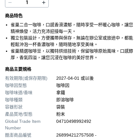
商品特色
雀巢二合一咖啡，口感香滑濃郁，隨時享受一杯暖心咖啡，讓您
精神煥發，活力充沛迎接每一天。
獨立包裝設計，方便攜帶與保存，無論在辦公室或旅途中，都能
輕鬆沖泡一杯香濃咖啡，隨時隨地享受美味。
雀巢精選咖啡豆，以獨特烘焙技術，保留咖啡原始風味，口感醇
厚，香氣四溢，讓您沉浸在咖啡的美好世界。
商品主要規格
有效期限(或保存期限)
2027-04-01 或以後
咖啡因型態
咖啡因
咖啡味道/香味
拿鐵
咖啡種類
即溶咖啡
容器形狀
袋裝
產品質地/型態
粉末
Global Trade Item
04710498992492
Number
酷澎商品編號
268994212757508 -