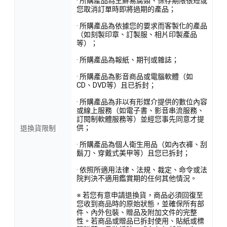
· 所購產品為生鮮易腐類、保存期限很短或
您取消訂單時即將過期的產品；
· 所購產品為依據您的要求而客製化的產品
（如刻製印章、訂製服、相片印製產品
等）；
· 所購產品為報紙、期刊或雜誌；
· 所購產品為影音商品或電腦軟體（如
CD、DVD等）且已拆封；
· 所購產品為非以有形媒介提供的數位內容
或線上服務（如電子書、影音串流服務、
訂閱制軟體服務等）並經您事先同意才提
供；
退換貨限制
· 所購產品為個人衛生用品（如內衣褲、刮
鬍刀、穿戴式美甲等）且您已拆封；
· 依照所適用法律、法規、裁定、命令或法
院判決不適用鑑賞期的任何其他情況。
※ 若您有意申請退換貨，商品必須回復至
您收到商品時的原始狀態，並確保所有部
件、內外包裝、贈品及附加文件的完整
性。若商品或贈品已拆封使用、貼紙或標