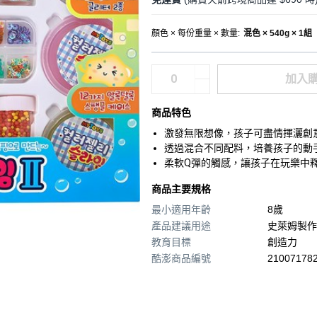
顏色 × 每份重量 × 數量
:
混色 × 540g × 1組
加入
商品特色
激發無限想像，孩子可盡情揮灑創
透過混合不同配料，培養孩子的動
柔軟Q彈的觸感，讓孩子在玩樂中
商品主要規格
最小適用年齡
8歲
產品建議用途
史萊姆製作
教育目標
創造力
酷澎商品編號
210071782