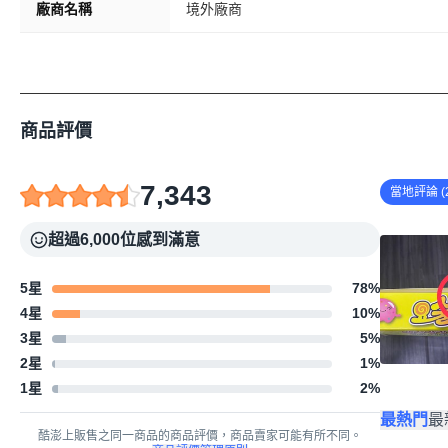
廠商名稱
境外廠商
商品評價
7,343
當地評論 (2
超過6,000位感到滿意
5星
78
%
4星
10
%
3星
5
%
2星
1
%
1星
2
%
最熱門
最
酷澎上販售之同一商品的商品評價，商品賣家可能有所不同。