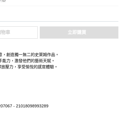
購物車
立即購買
意，創造獨一無二的史萊姆作品。
手能力，激發他們的藝術天賦。
釋放壓力，享受愉悅的感官體驗。
07067 - 21018098993289