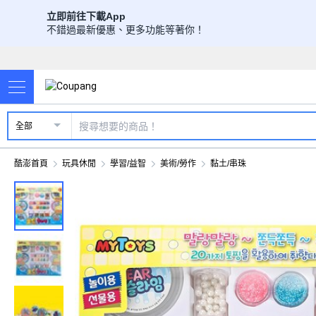
立即前往下載App
不錯過最新優惠、更多功能等著你！
全部
酷澎首頁
玩具休閒
學習/益智
美術/勞作
黏土/串珠