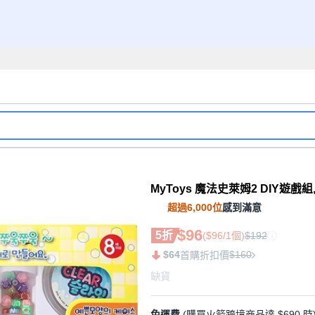
MyToys 魔法史萊姆2 DIY遊戲組, 
超過6,000位
感到滿意
$96
5折
($96/1個)
$192
$64
$160
首購折扣價
缺貨
免運費
(購買火箭跨境商品達 $690 時