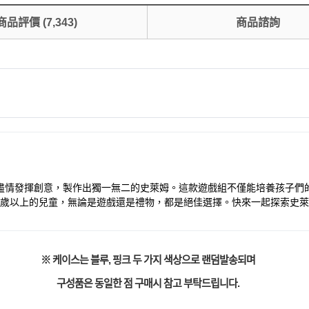
商品評價
(
7,343
)
商品諮詢
們可以盡情發揮創意，製作出獨一無二的史萊姆。這款遊戲組不僅能培養孩子
8歲以上的兒童，無論是遊戲還是禮物，都是絕佳選擇。快來一起探索史
※ 케이스는 블루, 핑크 두 가지 색상으로 랜덤발송되며
구성품은 동일한 점 구매시 참고 부탁드립니다.