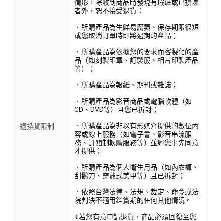
情形，除收到商品時發現有瑕疵或已損壞
者外，恕不接受退貨：
．所購產品為生鮮易腐類、保存期限很短
或您取消訂單時即將過期的產品；
．所購產品為依據您的要求而客製化的產
品（如刻製印章、訂製服、相片印製產品
等）；
．所購產品為報紙、期刊或雜誌；
．所購產品為影音商品或電腦軟體（如
CD、DVD等）且您已拆封；
．所購產品為非以有形媒介提供的數位內
退換貨限制
容或線上服務（如電子書、影音串流服
務、訂閱制軟體服務等）並經您事先同意
才提供；
．所購產品為個人衛生用品（如內衣褲、
刮鬍刀、穿戴式美甲等）且已拆封；
．依照台灣法律、法規、裁定、命令或法
院判決不適用鑑賞期的任何其他情況。
※若您有意申請退貨，商品必須回復至您