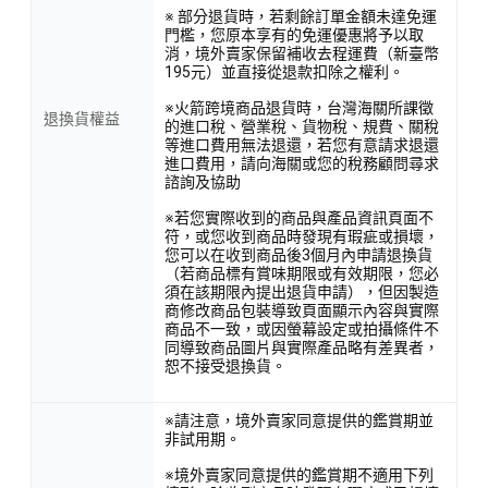
※ 部分退貨時，若剩餘訂單金額未達免運
門檻，您原本享有的免運優惠將予以取
消，境外賣家保留補收去程運費（新臺幣
195元）並直接從退款扣除之權利。
※火箭跨境商品退貨時，台灣海關所課徵
退換貨權益
的進口稅、營業稅、貨物稅、規費、關稅
等進口費用無法退還，若您有意請求退還
進口費用，請向海關或您的稅務顧問尋求
諮詢及協助
※若您實際收到的商品與產品資訊頁面不
符，或您收到商品時發現有瑕疵或損壞，
您可以在收到商品後3個月內申請退換貨
（若商品標有賞味期限或有效期限，您必
須在該期限內提出退貨申請），但因製造
商修改商品包裝導致頁面顯示內容與實際
商品不一致，或因螢幕設定或拍攝條件不
同導致商品圖片與實際產品略有差異者，
恕不接受退換貨。
※請注意，境外賣家同意提供的鑑賞期並
非試用期。
※境外賣家同意提供的鑑賞期不適用下列