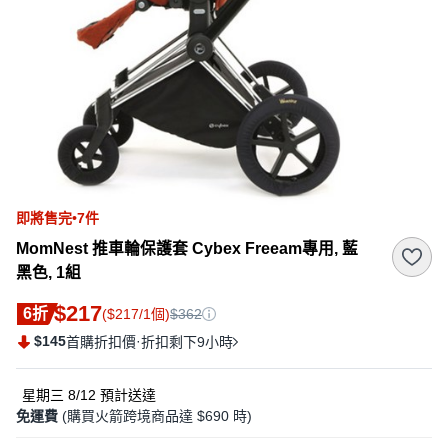
即將售完•7件
MomNest 推車輪保護套 Cybex Freeam專用, 藍
黑色, 1組
$217
6折
($217/1個)
$362
$145
·
首購折扣價
折扣剩下9小時
星期三 8/12
預計送達
免運費
(購買火箭跨境商品達 $690 時)