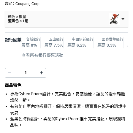
賣家：
Coupang Corp.
顏色 × 數量
藍黑色 × 1組
銀行回饋
台新銀行
玉山銀行
中國信託銀行
國泰世華銀行
最高
8%
最高
7.5%
最高
6.2%
最高
3.3%
最
查看所有銀行優惠活動
商品特色
專為Cybex Priam設計，完美貼合，安裝簡便，讓您的愛車輪胎
煥然一新。
有效防止室內地板髒汙，保持居家清潔，讓寶寶在乾淨的環境中
玩耍。
藍黑色時尚設計，與您的Cybex Priam推車完美搭配，展現獨特
品味。