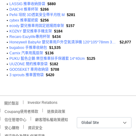
•
LASSIG 推車收納掛袋
$880
•
DAIICHI 推車杯架
$266
•
PeNi 培婗 3D透氣安全帶半月枕 M
$281
•
cybex 推車握把套
$256
•
ecody 嬰兒推車用固定遮陽雨傘架
$157
•
KOZNY 嬰兒推車手機支架
$184
•
Recaro Eazylife專用杯架
$434
•
Honeywell BabyAir 嬰兒車用戶外空氣清淨機 120*105*78mm 300g
$2,077
•
bugaboo 手推車收納包
$1,535
•
Carnix 汽車用風扇架
$136
•
PUKU 藍色企鵝 樂豆推車扶手保護套 14*40cm
$125
•
UUZONE 簡約推車掛袋
$182
•
GOOSEKET 車用收納袋
$708
•
3 sprouts 推車置物袋
$420
Investor Relations
關於酷澎
Coupang使用者條款
退換貨政策
信任管理中心
顧客隱私權政策通知
Global Site
安心購物
資訊安全