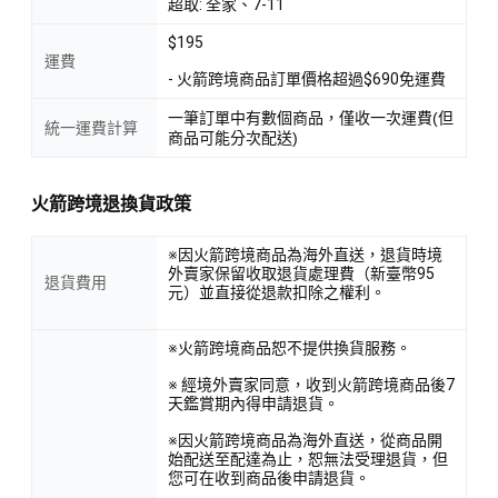
超取: 全家、7-11
$195
運費
- 火箭跨境商品訂單價格超過$690免運費
一筆訂單中有數個商品，僅收一次運費(但
統一運費計算
商品可能分次配送)
火箭跨境退換貨政策
※因火箭跨境商品為海外直送，退貨時境
外賣家保留收取退貨處理費（新臺幣95
退貨費用
元）並直接從退款扣除之權利。
※火箭跨境商品恕不提供換貨服務。
※ 經境外賣家同意，收到火箭跨境商品後7
天鑑賞期內得申請退貨。
※因火箭跨境商品為海外直送，從商品開
始配送至配達為止，恕無法受理退貨，但
您可在收到商品後申請退貨。