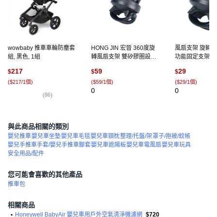
wowbaby 推車車輪防塵套
HONG JIN 宏晉 360度旋
風扇支架 旋轉風
組, 黑色, 1組
轉風扇支架 雙矽膠圈設計
功能固定支架 
萬用支架 嬰兒車 輪椅 自行
支架 嬰兒車/寵
217
59
29
$
$
$
車 行李箱 通用 免工具 快
車/推車配件, 黑色
(
$217/1個
)
(
$59/1個
)
(
$29/1個
)
拆安裝, 1個, 黑
0
0
(
86
)
與此商品相關的類別
嬰兒推車
嬰兒車坐墊
嬰兒車毛毯
嬰兒車頸枕
整理/托盤/架
罩子/抱被/蚊帳
嬰兒手推車手套/嬰兒手推車腳套
嬰兒車遮陽板
嬰兒車電風扇
嬰兒車玩具
安全用品/配件
您可能會喜歡的其他產品
推車包
相關商品
•
Honeywell BabyAir 嬰兒車用戶外空氣清淨機濾網
$720