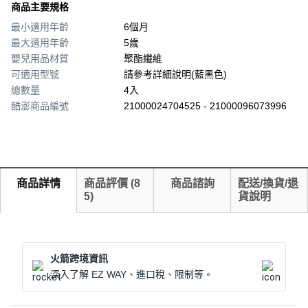
商品主要規格
最小適用年齡
6個月
最大適用年齡
5歲
嬰兒用品材質
聚酯纖維
可適用型號
請參考詳細說明(藍黑色)
總數量
4入
酷澎商品編號
21000024704525 - 21000096073996
商品詳情
商品評價
(
8
商品諮詢
配送/換貨/退
5
)
貨說明
火箭跨境資訊
深入了解 EZ WAY、進口稅、限制等。