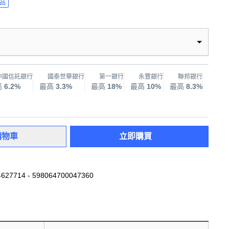
品
中國信託銀行
國泰世華銀行
第一銀行
永豐銀行
聯邦銀行
兆
高
6.2%
最高
3.3%
最高
18%
最高
10%
最高
8.3%
最高
購物車
立即購買
627714 - 598064700047360