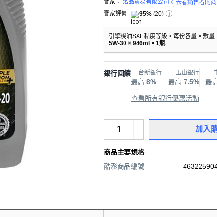
賣家：
洺品貿易有限公司
去看銷售者的商
賣家評價
95%
(
20
)
引擎機油SAE黏度等級 × 每份容量 × 數量
5W-30 × 946ml × 1瓶
銀行回饋
台新銀行
玉山銀行
最高
8%
最高
7.5%
最
查看所有銀行優惠活動
加入
商品主要規格
酷澎商品編號
463225904