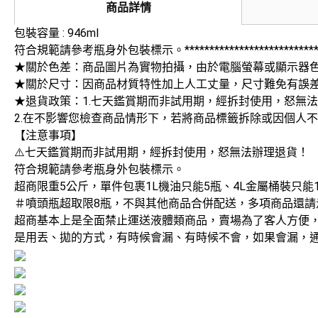
商品詳情
包裝容量 : 946ml
符合規範請參考瓶身外包裝標示。************************************
★關於色差：商品圖片為實物拍攝，由於電腦螢幕或顯示器
★關於尺寸：因商品材質特性加上人工丈量，尺寸難免有誤差
★退貨政策：1.七天鑑賞期而非試用期，經拆封使用，怒無
2.在不影響您檢查商品情形下，若將商品標籤拆除或因個人
【注意事項】
⚠️七天鑑賞期而非試用期，經拆封使用，怒無法辦理退貨！
符合規範請參考瓶身外包裝標示。
超商限重5公斤，單件包裹1L機油只能5瓶、4L金屬桶裝只能1
＃噴頭瓶超取限8瓶，不與其他商品合併配送，多項商品還請
超商基本上是全面禁止運送液體類商品，賣場為了客人方便
是用丟、拋的方式，有時候會漏、有時候不會，如果會漏，通