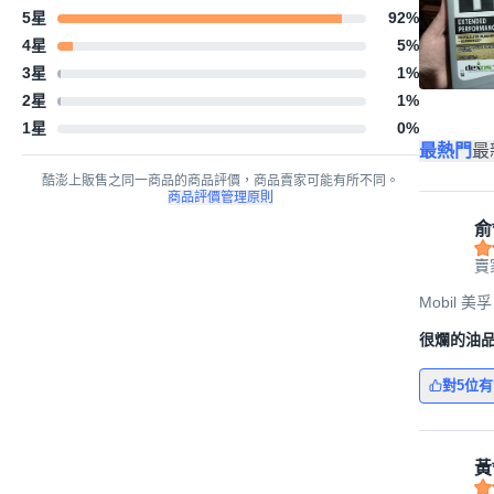
5星
92
%
4星
5
%
3星
1
%
2星
1
%
1星
0
%
最熱門
最
酷澎上販售之同一商品的商品評價，商品賣家可能有所不同。
商品評價管理原則
俞
賣
Mobil 美孚
很爛的油
對5位
黃