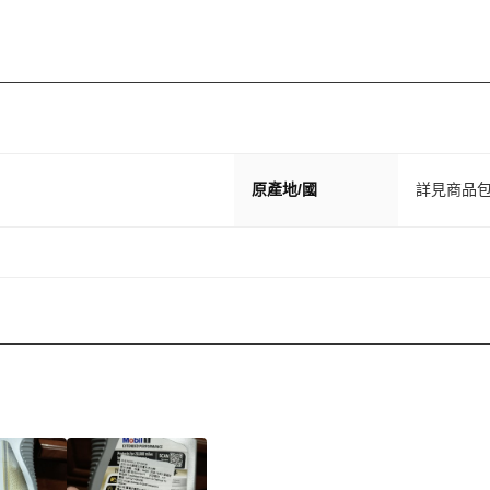
原產地/國
詳見商品