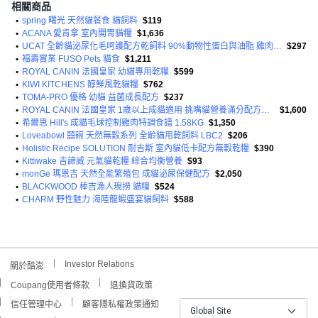
相關商品
•
spring 曙光 天然貓餐食 貓飼料
$119
•
ACANA 愛肯拿 室內開胃貓糧
$1,636
•
UCAT 全齡貓泌尿化毛呵護配方乾飼料 90%動物性蛋白與油脂 雞肉+蔓越莓口味 2KG
$297
•
福壽實業 FUSO Pets 貓食
$1,211
•
ROYAL CANIN 法國皇家 幼貓專用乾糧
$599
•
KIWI KITCHENS 醇鮮風乾貓糧
$762
•
TOMA-PRO 優格 幼貓 益菌成長配方
$237
•
ROYAL CANIN 法國皇家 1歲以上成貓適用 挑嘴貓營養滿分配方乾糧
$1,600
•
希爾思 Hill's 成貓毛球控制雞肉特調食譜 1.58KG
$1,350
•
Loveabowl 囍碗 天然無穀系列 全齡貓用乾飼料 LBC2
$206
•
Holistic Recipe SOLUTION 耐吉斯 室內貓低卡配方無穀乾糧
$390
•
Kittiwake 吉諦威 元氣貓乾糧 綜合均衡營養
$93
•
monGe 瑪恩吉 天然全能繁殖包 成貓泌尿保健配方
$2,050
•
BLACKWOOD 棒吉漁人現撈 貓糧
$524
•
CHARM 野性魅力 海陸龍蝦盛宴貓飼料
$588
Investor Relations
關於酷澎
Coupang使用者條款
退換貨政策
信任管理中心
顧客隱私權政策通知
Global Site