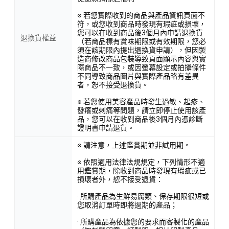
※ 若您實際收到的商品與產品資訊頁面不
符，或您收到商品時發現有瑕疵或損壞，
您可以在收到商品後3個月內申請退換貨
退換貨權益
（若商品標有賞味期限或有效期限，您必
須在該期限內提出退換貨申請），但因製
造商修改商品包裝導致頁面顯示內容與實
際商品不一致，或因螢幕設定或拍攝條件
不同導致商品圖片與實際產品略有差異
者，恕不接受退換貨。
※ 若您使用美容產品時發生過敏、起疹、
發癢或刺痛等問題，請立即停止使用該產
品，您可以在收到商品後3個月內憑診斷
證明書申請退貨。
※ 請注意，上述鑑賞期並非試用期。
※ 依照適用法律法規規定，下列情形不適
用鑑賞期，除收到商品時發現有瑕疵或已
損壞者外，恕不接受退貨：
· 所購產品為生鮮易腐類、保存期限很短或
您取消訂單時即將過期的產品；
· 所購產品為依據您的要求而客製化的產品