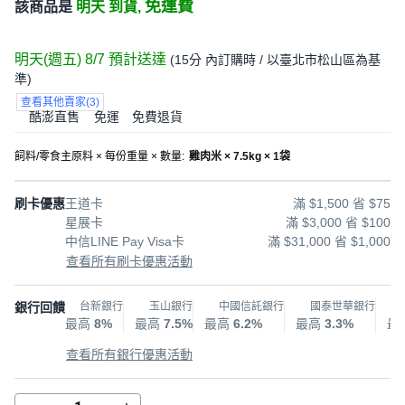
免運費
該商品是
明天 到貨,
明天(週五) 8/7
預計送達
(
15分
內訂購時
/ 以臺北市松山區為基
準
)
查看其他賣家
(
3
)
酷澎直售
免運
免費退貨
飼料/零食主原料 × 每份重量 × 數量
:
雞肉米 × 7.5kg × 1袋
刷卡優惠
王道卡
滿 $1,500 省 $75
星展卡
滿 $3,000 省 $100
中信LINE Pay Visa卡
滿 $31,000 省 $1,000
查看所有刷卡優惠活動
銀行回饋
台新銀行
玉山銀行
中國信託銀行
國泰世華銀行
最高
8%
最高
7.5%
最高
6.2%
最高
3.3%
最
查看所有銀行優惠活動