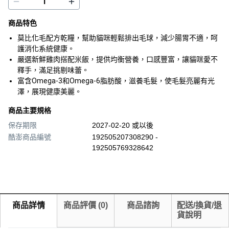
商品特色
莫比化毛配方乾糧，幫助貓咪輕鬆排出毛球，減少腸胃不適，呵
護消化系統健康。
嚴選新鮮雞肉搭配米飯，提供均衡營養，口感豐富，讓貓咪愛不
釋手，滿足挑剔味蕾。
富含Omega-3和Omega-6脂肪酸，滋養毛髮，使毛髮亮麗有光
澤，展現健康美麗。
商品主要規格
保存期限
2027-02-20 或以後
酷澎商品編號
192505207308290 -
192505769328642
商品詳情
商品評價
(
0
)
商品諮詢
配送/換貨/退
貨說明