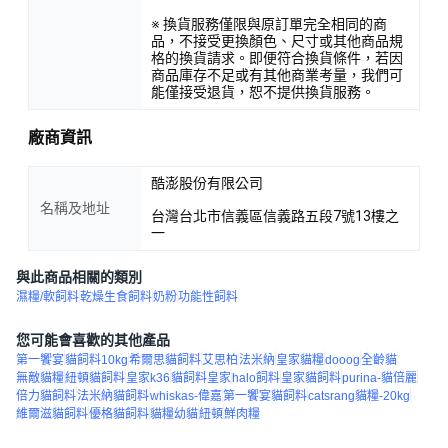
※ 換貨服務僅限與原訂單完全相同的商
品，不接受更換顏色、尺寸或其他商品規
格的換貨請求。即便符合換貨條件，若因
商品庫存不足或有其他商業考量，我們可
能僅接受退貨，恕不提供換貨服務。
廠商資訊
酷澎股份有限公司
名稱及地址
台灣台北市信義區信義路五段7號13樓之
一
與此商品相關的類別
濕糧/軟飼料
乾燥生食飼料
奶粉
功能性飼料
您可能會喜歡的其他產品
第一饗宴
貓飼料10kg
希爾思貓飼料
艾思柏
法米納
皇家貓糧
dooog
全齡貓
無敵貓糧
紐頓貓飼料
皇家k36
貓飼料皇家
halo飼料
皇家貓飼料
purina-貓倍麗
倍力貓飼料
法米納貓飼料
whiskas-偉嘉
第一饗宴貓飼料
catsrang貓糧-20kg
維爾滋貓飼料
優格貓飼料
貓糧幼貓
紐頓
鮮肉糧