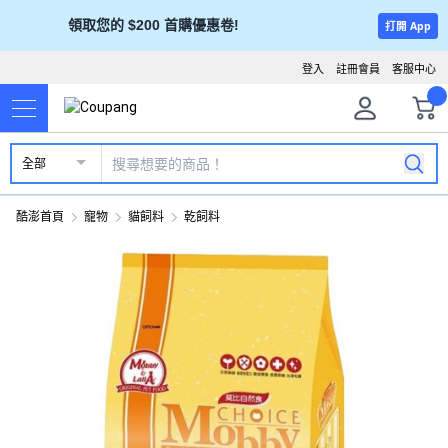
領取您的 $200 首購優惠卷!
打開 App
登入
註冊會員
客服中心
全部
酷澎首頁
寵物
貓飼料
乾飼料