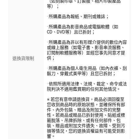
（如刻製印章、訂製服、相片印製產品
等）；
· 所購產品為報紙、期刊或雜誌；
· 所購產品為影音商品或電腦軟體（如
CD、DVD等）且已拆封；
· 所購產品為非以有形媒介提供的數位內容
或線上服務（如電子書、影音串流服務、
訂閱制軟體服務等）並經您事先同意才提
供；
退換貨限制
· 所購產品為個人衛生用品（如內衣褲、刮
鬍刀、穿戴式美甲等）且您已拆封；
· 依照所適用法律、法規、裁定、命令或法
院判決不適用鑑賞期的任何其他情況。
※ 若您有意申請退換貨，商品必須回復至
您收到商品時的原始狀態，並確保所有部
件、內外包裝、贈品及附加文件的完整
性。若商品或贈品已拆封使用、貼紙或標
籤脫落、吊牌拆除、或有任何部件、包
裝、贈品或附加文件遺失、故障、受到污
損等情況，您的退換貨權益有可能受到影
響。