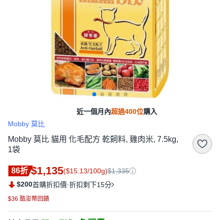
近一個月內
超過400位
購入
Mobby 莫比
Mobby 莫比 貓用 化毛配方 乾飼料, 雞肉米, 7.5kg,
1袋
$1,135
86折
($15.13/100g)
$1,335
$200
·
首購折扣價
折扣剩下15分
$36 酷澎幣回饋