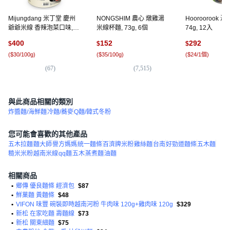
Mijungdang 米丁堂 慶州
NONGSHIM 農心 燉雞湯
Hooroorook
爺爺米線 香辣泡菜口味,
米線杯麵, 73g, 6個
74g, 12入
12個, 111g
400
152
292
$
$
$
(
$30/100g
)
(
$35/100g
)
(
$24/1個
)
(
67
)
(
7,515
)
(
3,
與此商品相關的類別
炸醬麵/海鮮麵
冷麵/蕎麥
Q麵/韓式冬粉
您可能會喜歡的其他產品
五木拉麵
麵大師
譽方媽媽
統一麵條
百濟牌米粉
雞絲麵
台南
好勁道麵條
五木麵
糙米米粉
越南米線
qq麵
五木
蒸煮麵
油麵
相關商品
•
鄉傳 優良麵條 經濟包
$87
•
鮮菓麵 黃麵條
$48
•
VIFON 味豐 碗裝即時越南河粉 牛肉味 120g+雞肉味 120g
$329
•
新松 在家吃麵 壽麵線
$73
•
新松 關東細麵
$75