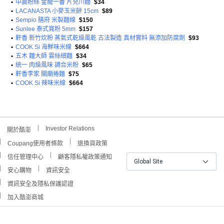
•
中農粉絲 金龍一番 片兒川麵
$34
•
LACANASTA 小麥玉米餅 15cm
$89
•
Sempio 膳府 米製麵線
$150
•
Sunlee 泰式寬粉 5mm
$157
•
軒香 新竹炊粉 蒸氣式乾燥風乾 古法製造 真材實料 無添加防腐劑
$93
•
COOK Si 海鮮味米線
$664
•
五木 麵大師 雲絲細麵
$34
•
統一 肉燥風味 調合米粉
$65
•
軒香李家 關廟捲麵
$75
•
COOK Si 辣味米線
$664
Investor Relations
關於酷澎
Coupang使用者條款
退換貨政策
信任管理中心
顧客隱私權政策通知
Global Site
安心購物
資訊安全
資訊安全及隱私保護認證
加入酷澎商城