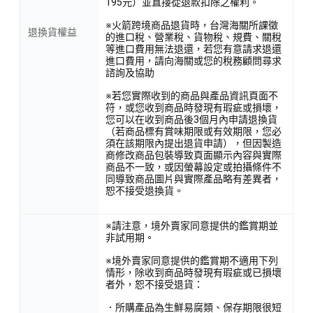
195元）並直接從退款扣除之權利。
※火箭跨境商品退貨時，台灣海關所課徵
退換貨權益
的進口稅、營業稅、貨物稅、規費、關稅
等進口費用無法退還，若您有意請求退還
進口費用，請向海關或您的稅務顧問尋求
諮詢及協助
※若您實際收到的商品與產品資訊頁面不
符，或您收到商品時發現有瑕疵或損壞，
您可以在收到商品後3個月內申請退換貨
（若商品標有賞味期限或有效期限，您必
須在該期限內提出退貨申請），但因製造
商修改商品包裝導致頁面顯示內容與實際
商品不一致，或因螢幕設定或拍攝條件不
同導致商品圖片與實際產品略有差異者，
恕不接受退換貨。
※請注意，境外賣家同意提供的鑑賞期並
非試用期。
※境外賣家同意提供的鑑賞期不適用下列
情形，除收到商品時發現有瑕疵或已損壞
者外，恕不接受退貨：
．所購產品為生鮮易腐類、保存期限很短