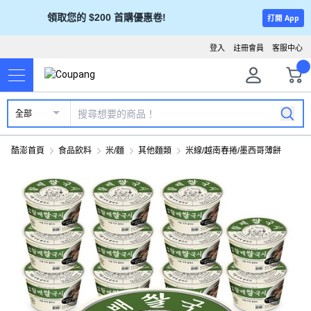
領取您的 $200 首購優惠卷!
打開 App
登入
註冊會員
客服中心
全部
酷澎首頁
食品飲料
米/麵
其他麵類
米線/越南春捲/墨西哥薄餅