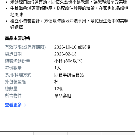
米麵線口感Q彈有勁，即使久煮也不易軟爛，讓您輕鬆享受美味
牛骨海帶湯頭濃郁醇厚，搭配麻油炒製的海帶，在家也能品嚐道
地風味
獨立小包裝設計，方便隨時隨地沖泡享用，是忙碌生活中的美味
好選擇
商品主要規格
有效期限(或保存期限)
2026-10-10 或以後
製造日期
2026-02-13
碗裝泡麵份量
小杯 (80g以下)
每份數量
1入
食用/料理方式
即食半調理食品
外包裝型態
杯
總數量
12個
所含物件
單品套組
查看更多