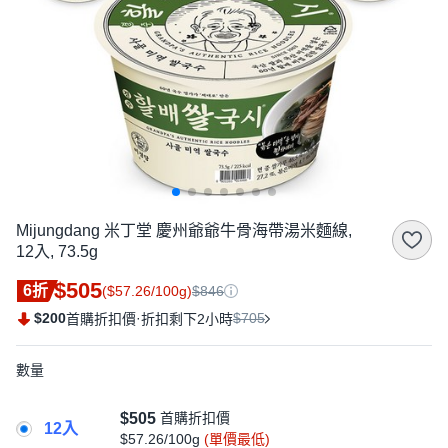
Mijungdang 米丁堂 慶州爺爺牛骨海帶湯米麵線,
12入, 73.5g
$505
6折
($57.26/100g)
$846
$200
·
$705
首購折扣價
折扣剩下2小時
數量
$505
首購折扣價
12入
$57.26/100g
(單價最低)