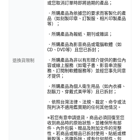
或您取消訂單時即將過期的產品；
．所購產品為依據您的要求而客製化的產
品（如刻製印章、訂製服、相片印製產品
等）；
．所購產品為報紙、期刊或雜誌；
．所購產品為影音商品或電腦軟體（如
CD、DVD等）且您已拆封；
．所購產品為非以有形媒介提供的數位內
退換貨限制
容或線上服務（如電子書、影音串流服
務、訂閱制軟體服務等）並經您事先同意
才提供；
．所購產品為個人衛生用品（如內衣褲、
刮鬍刀、穿戴式美甲等）且已拆封；
．依照台灣法律、法規、裁定、命令或法
院判決不適用鑑賞期的任何其他情況。
※若您有意申請退貨，商品必須回復至您
收到商品時的原始狀態，並確保所有部
件、內外包裝、贈品及附加文件的完整
性。若商品或贈品已拆封使用、貼紙或標
籤脫落、吊牌拆除、或有任何部件、包