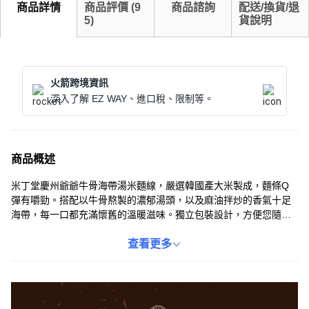
商品詳情
商品評價
(
9
商品諮詢
配送/換貨/退
5
)
貨說明
火箭跨境資訊
深入了解 EZ WAY、進口稅、限制等。
商品概述
米丁堂慶州爺爺牛骨海帶湯米麵線，嚴選韓國產大米製成，麵條Q
彈有嚼勁。搭配以牛骨熬製的濃郁湯頭，以及麻油拌炒的香氣十足
海帶，每一口都充滿懷舊的溫暖滋味。獨立包裝設計，方便您隨時
隨地享受道地的韓國風味。簡單沖泡，快速上桌，是忙碌生活中方
便又美味的選擇。無論是正餐或宵夜，都能讓您暖心又暖胃。
查看更多