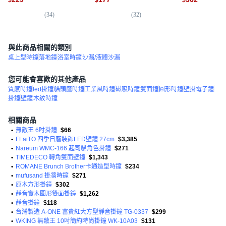
(
34
)
(
32
)
(
3
與此商品相關的類別
桌上型時鐘
落地鐘
浴室時鐘
沙漏/液體沙漏
您可能會喜歡的其他產品
質感時鐘
led掛鐘
貓頭鷹時鐘
工業風時鐘
磁吸時鐘
雙面鐘
圓形時鐘
壁掛電子鐘
掛鐘
壁鐘
木紋時鐘
相關商品
•
無敵王 6吋掛鐘
$66
•
FLaiTO 四季日曆裝飾LED壁鐘 27cm
$3,385
•
Nareum WMC-166 起司貓角色掛鐘
$271
•
TIMEDECO 轉角雙面壁鐘
$1,343
•
ROMANE Brunch Brother卡通造型時鐘
$234
•
mufusand 掛牆時鐘
$271
•
原木方形掛鐘
$302
•
靜音實木圓形雙面掛鐘
$1,262
•
靜音掛鐘
$118
•
台灣製造 A-ONE 富貴紅大方型靜音掛鐘 TG-0337
$299
•
WKING 無敵王 10吋簡約時尚掛鐘 WK-10A03
$131