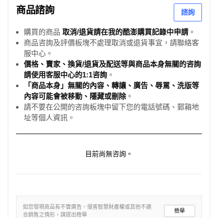
商品諮詢
諮詢
購買的商品
取消/退貨請在我的酷澎購買記錄中申請
。
商品咨詢及評價板塊不處理取消或退貨事宜，請聯絡客
服中心。
價格、賣家、換貨/退貨及配送等與商品本身無關的咨詢
請使用客服中心的1:1咨詢
。
「商品本身」無關的內容、轉讓、廣告、辱罵、洗版等
內容可能會被移動、隱藏或刪除
。
請不要在公開的咨詢板塊中留下您的電話號碼、郵箱地
址等個人資訊。
目前尚無咨詢。
如您發現商品有不實廣告、侵害智慧財產權或其他不適
檢舉
合銷售之情形，請提出檢舉