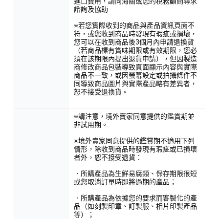
進口費用，請向海關或您的稅務顧問尋求
諮詢及協助
※若您實際收到的商品與產品資訊頁面不
符，或您收到商品時發現有瑕疵或損壞，
您可以在收到商品後3個月內申請退換貨
（若商品標有賞味期限或有效期限，您必
須在該期限內提出退貨申請），但因製造
商修改商品包裝導致頁面顯示內容與實際
商品不一致，或因螢幕設定或拍攝條件不
同導致商品圖片與實際產品略有差異者，
恕不接受退換貨。
※請注意，境外賣家同意提供的鑑賞期並
非試用期。
※境外賣家同意提供的鑑賞期不適用下列
情形，除收到商品時發現有瑕疵或已損壞
者外，恕不接受退貨：
．所購產品為生鮮易腐類、保存期限很短
或您取消訂單時即將過期的產品；
．所購產品為依據您的要求而客製化的產
品（如刻製印章、訂製服、相片印製產品
等）；