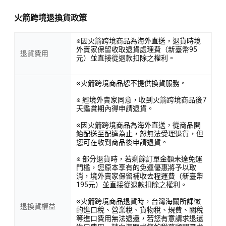
火箭跨境退換貨政策
※因火箭跨境商品為海外直送，退貨時境
外賣家保留收取退貨處理費（新臺幣95
退貨費用
元）並直接從退款扣除之權利。
※火箭跨境商品恕不提供換貨服務。
※ 經境外賣家同意，收到火箭跨境商品後7
天鑑賞期內得申請退貨。
※因火箭跨境商品為海外直送，從商品開
始配送至配達為止，恕無法受理退貨，但
您可在收到商品後申請退貨。
※ 部分退貨時，若剩餘訂單金額未達免運
門檻，您原本享有的免運優惠將予以取
消，境外賣家保留補收去程運費（新臺幣
195元）並直接從退款扣除之權利。
※火箭跨境商品退貨時，台灣海關所課徵
退換貨權益
的進口稅、營業稅、貨物稅、規費、關稅
等進口費用無法退還，若您有意請求退還