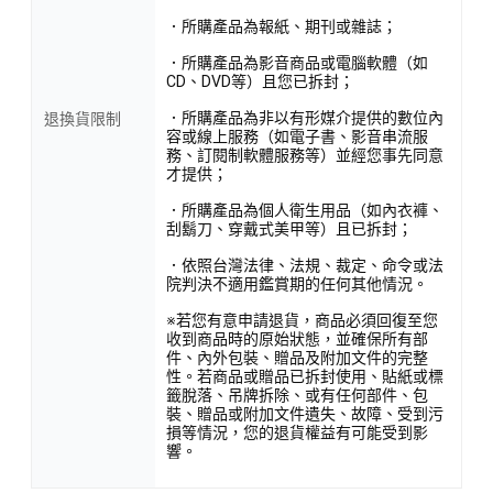
．所購產品為報紙、期刊或雜誌；
．所購產品為影音商品或電腦軟體（如
CD、DVD等）且您已拆封；
．所購產品為非以有形媒介提供的數位內
退換貨限制
容或線上服務（如電子書、影音串流服
務、訂閱制軟體服務等）並經您事先同意
才提供；
．所購產品為個人衛生用品（如內衣褲、
刮鬍刀、穿戴式美甲等）且已拆封；
．依照台灣法律、法規、裁定、命令或法
院判決不適用鑑賞期的任何其他情況。
※若您有意申請退貨，商品必須回復至您
收到商品時的原始狀態，並確保所有部
件、內外包裝、贈品及附加文件的完整
性。若商品或贈品已拆封使用、貼紙或標
籤脫落、吊牌拆除、或有任何部件、包
裝、贈品或附加文件遺失、故障、受到污
損等情況，您的退貨權益有可能受到影
響。