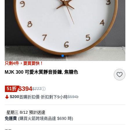
只剩
4
件，
要買要快！
MJK 300 可愛木質靜音掛鐘, 焦糖色
$394
51折
$777
$200
·
$594
首購折扣價
折扣剩下9小時
星期三 8/12
預計送達
免運費
(購買火箭跨境商品達 $690 時)