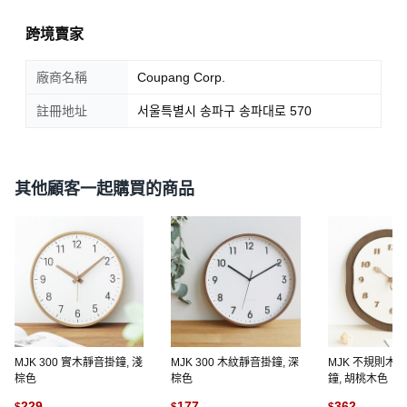
跨境賣家
廠商名稱
Coupang Corp.
註冊地址
서울특별시 송파구 송파대로 570
其他顧客一起購買的商品
MJK 300 實木靜音掛鐘, 淺
MJK 300 木紋靜音掛鐘, 深
MJK 不規則木
棕色
棕色
鐘, 胡桃木色
229
177
362
$
$
$