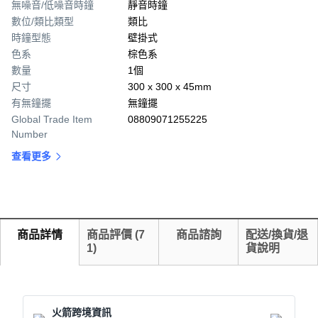
無噪音/低噪音時鐘
靜音時鐘
數位/類比類型
類比
時鐘型態
壁掛式
色系
棕色系
數量
1個
尺寸
300 x 300 x 45mm
有無鐘擺
無鐘擺
Global Trade Item
08809071255225
Number
查看更多
商品詳情
商品評價
(
7
商品諮詢
配送/換貨/退
1
)
貨說明
火箭跨境資訊