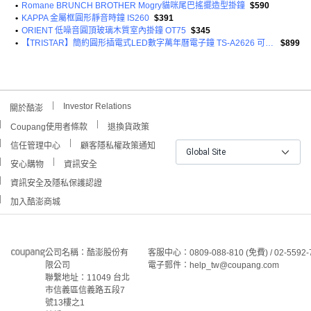
•
Romane BRUNCH BROTHER Mogry貓咪尾巴搖擺造型掛鐘
$590
•
KAPPA 金屬框圓形靜音時鐘 IS260
$391
•
ORIENT 低噪音圓頂玻璃木質室內掛鐘 OT75
$345
•
【TRISTAR】簡約圓形插電式LED數字萬年曆電子鐘 TS-A2626 可掛壁可站立
$899
Investor Relations
關於酷澎
Coupang使用者條款
退換貨政策
信任管理中心
顧客隱私權政策通知
Global Site
安心購物
資訊安全
資訊安全及隱私保護認證
加入酷澎商城
公司名稱：酷澎股份有
客服中心：0809-088-810 (免費) / 02-5592-
限公司
電子郵件：help_tw@coupang.com
聯繫地址：11049 台北
市信義區信義路五段7
號13樓之1