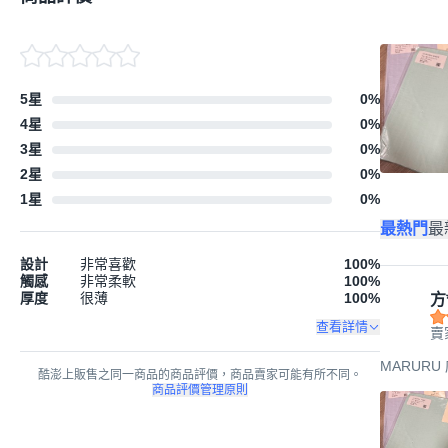
5星
0
%
4星
0
%
3星
0
%
2星
0
%
1星
0
%
最熱門
最
設計
非常喜歡
100
%
觸感
非常柔軟
100
%
厚度
很薄
100
%
方
查看詳情
賣
MARURU 床
酷澎上販售之同一商品的商品評價，商品賣家可能有所不同。
商品評價管理原則