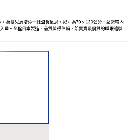
為嬰兒房增添一抹溫馨氣息。尺寸為70 x 130公分，鬆緊帶內
寶寶安心入睡。全程日本製造，品質值得信賴，給寶寶最優質的睡眠體驗。