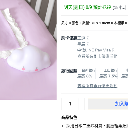
明天(週日) 8/9
預計送達
(
18小時 
尺寸 × 顏色 × 數量
:
70 x 130cm × 木槿紫 ×
刷卡優惠
王道卡
星展卡
中信LINE Pay Visa卡
查看所有刷卡優惠活動
銀行回饋
台新銀行
玉山銀行
最高
8%
最高
7.5%
最
查看所有銀行優惠活動
加入
商品特色
採用日本二重紗材質，觸感輕柔細