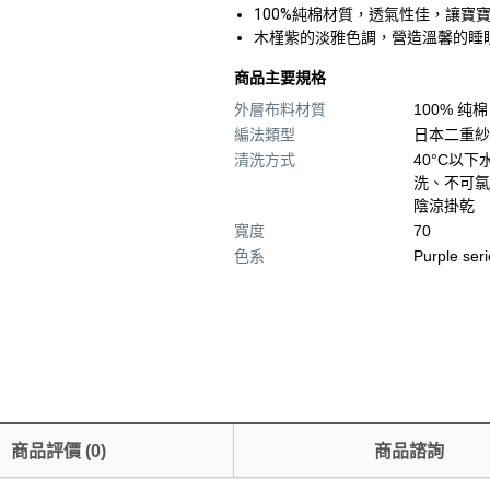
100%純棉材質，透氣性佳，讓寶
木槿紫的淡雅色調，營造溫馨的睡
商品主要規格
外層布料材質
100% 纯棉
編法類型
日本二重紗
清洗方式
40°C以
洗、不可氯
陰涼掛乾
寬度
70
色系
Purple ser
商品評價
(
0
)
商品諮詢