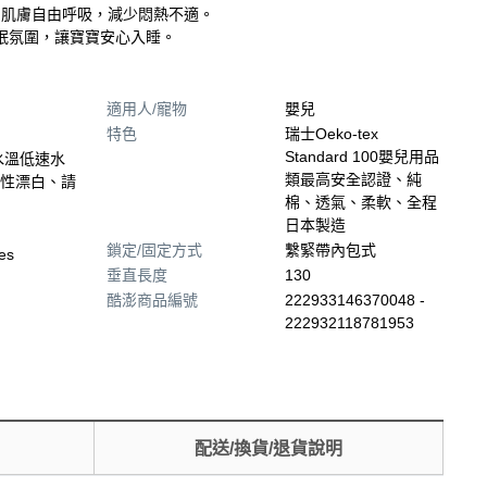
寶肌膚自由呼吸，減少悶熱不適。
眠氛圍，讓寶寶安心入睡。
適用人/寵物
嬰兒
特色
瑞士Oeko-tex
Standard 100嬰兒用品
下水溫低速水
類最高安全認證、純
性漂白、請
棉、透氣、柔軟、全程
日本製造
鎖定/固定方式
繫緊帶內包式
ies
垂直長度
130
酷澎商品編號
222933146370048 -
222932118781953
配送/換貨/退貨說明