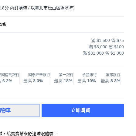
18分
內訂購時
/ 以臺北市松山區為基準
)
 1條
滿 $1,500 省 $75
滿 $3,000 省 $100
滿 $31,000 省 $1,000
中國信託銀行
國泰世華銀行
第一銀行
永豐銀行
聯邦銀行
兆
高
6.2%
最高
3.3%
最高
18%
最高
10%
最高
8.3%
最高
購物車
立即購買
緻，給寶寶帶來舒適睡眠體驗。