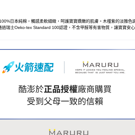
100%日本純棉，觸感柔軟細緻，呵護寶寶嬌嫩的肌膚。木槿紫的淡雅色調，
Oeko-tex Standard 100認證，不含甲醛等有害物質，讓