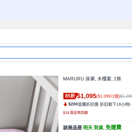
MARURU 床單, 木槿紫, 1條
$1,095
85折
($1,095/1個)
$1,29
$200
·
首購折扣價
折扣剩下18小時
$39 酷澎幣回饋
免運費
該商品是
明天 到貨,