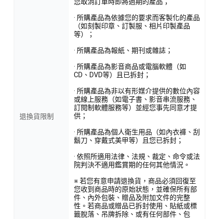
您取消訂單時即將過期的產品；
· 所購產品為依據您的要求而客製化的產品
（如刻製印章、訂製服、相片印製產品
等）；
· 所購產品為報紙、期刊或雜誌；
· 所購產品為影音商品或電腦軟體（如
CD、DVD等）且已拆封；
· 所購產品為非以有形媒介提供的數位內容
或線上服務（如電子書、影音串流服務、
訂閱制軟體服務等）並經您事先同意才提
供；
退換貨限制
· 所購產品為個人衛生用品（如內衣褲、刮
鬍刀、穿戴式美甲等）且您已拆封；
· 依照所適用法律、法規、裁定、命令或法
院判決不適用鑑賞期的任何其他情況。
※ 若您有意申請退換貨，商品必須回復至
您收到商品時的原始狀態，並確保所有部
件、內外包裝、贈品及附加文件的完整
性。若商品或贈品已拆封使用、貼紙或標
籤脫落、吊牌拆除、或有任何部件、包