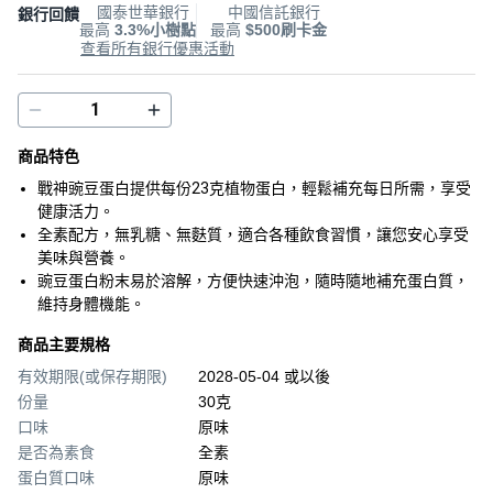
國泰世華銀行
中國信託銀行
銀行回饋
最高
3.3%小樹點
最高
$500刷卡金
查看所有銀行優惠活動
商品特色
戰神豌豆蛋白提供每份23克植物蛋白，輕鬆補充每日所需，享受
健康活力。
全素配方，無乳糖、無麩質，適合各種飲食習慣，讓您安心享受
美味與營養。
豌豆蛋白粉末易於溶解，方便快速沖泡，隨時隨地補充蛋白質，
維持身體機能。
商品主要規格
有效期限(或保存期限)
2028-05-04 或以後
份量
30克
口味
原味
是否為素食
全素
蛋白質口味
原味