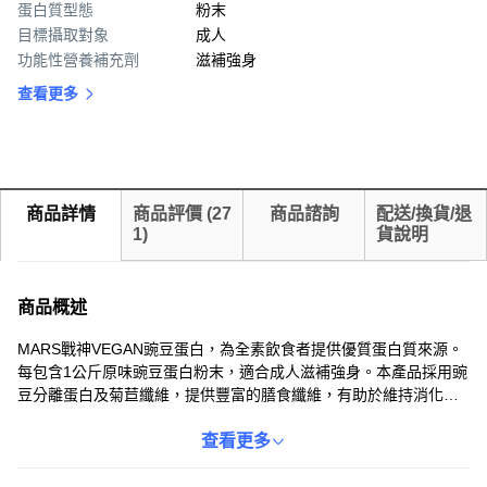
蛋白質型態
粉末
目標攝取對象
成人
功能性營養補充劑
滋補強身
查看更多
商品詳情
商品評價
(
27
商品諮詢
配送/換貨/退
1
)
貨說明
商品概述
MARS戰神VEGAN豌豆蛋白，為全素飲食者提供優質蛋白質來源。
每包含1公斤原味豌豆蛋白粉末，適合成人滋補強身。本產品採用豌
豆分離蛋白及菊苣纖維，提供豐富的膳食纖維，有助於維持消化道
機能。每份提供25克蛋白質，有助於肌肉生長和修復，是健身和健
康飲食的理想選擇。MARS戰神豌豆蛋白產地台灣，品質保證，讓
查看更多
您安心補充每日所需蛋白質。