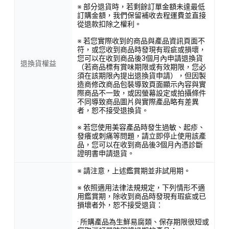
※ 部分退貨時，若剩餘訂單金額未達最低
訂購金額，我們保留補收去程運費並直接
從退款扣除之權利。
※ 若您實際收到的商品與產品資訊頁面不
符，或您收到商品時發現有瑕疵或損壞，
您可以在收到商品後3個月內申請退換貨
退換貨權益
（若商品標有賞味期限或有效期限，您必
須在該期限內提出退換貨申請），但因製
造商修改商品包裝導致頁面顯示內容與實
際商品不一致，或因螢幕設定或拍攝條件
不同導致商品圖片與實際產品略有差異
者，恕不接受退換貨。
※ 若您使用美容產品時發生過敏、起疹、
發癢或刺痛等問題，請立即停止使用該產
品，您可以在收到商品後3個月內憑診斷
證明書申請退貨。
※ 請注意，上述鑑賞期並非試用期。
※ 依照適用法律法規規定，下列情形不適
用鑑賞期，除收到商品時發現有瑕疵或已
損壞者外，恕不接受退貨：
· 所購產品為生鮮易腐類、保存期限很短或