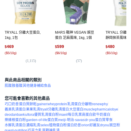
TRYALL 分離大豆蛋白,
MARS 戰神 VEGAN 豌豆
TRYALL 分離
1kg, 1包
蛋白 芝麻風味, 1kg, 1個
靜岡抹茶風味, 1k
469
599
480
$
$
$
(
$5/10g
)
(
$6/10g
)
(
$5/10g
)
(
1,115
)
(
57
)
(
4
與此商品相關的類別
肌酸
胺基酸
其他健身補給食品
您可能會喜歡的其他產品
巧口奶昔
蛋白質餅乾
gainer
wheyprotein
乳清蛋白分離物
renewphy
義美乳清蛋白
果果乳清
tryall分離乳清蛋白
大豆蛋白
musclepharm
calobye
deodanbaek
ultora優質乳清蛋白粉
maeil每日乳業高蛋白飲
牛奶蛋白
樂維根蛋白粉
garden-of-life蛋白質
meiji-明治-savas
dr-you蛋白質零食
水解乳清蛋白
濃縮乳清
selex
植物蛋白粉
蛋白奶昔
orion好麗友dryou
豌豆粉
quest-nutrition
巧克力乳清
戰神乳清