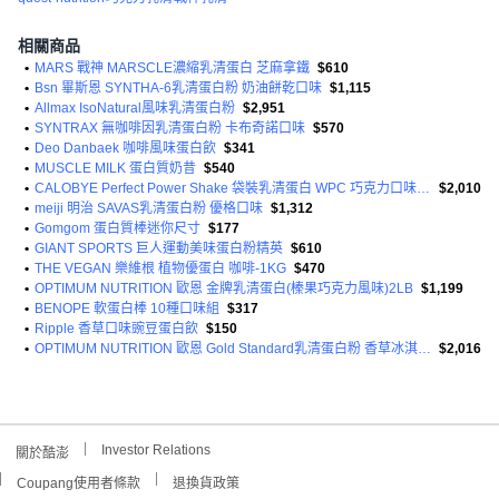
相關商品
•
MARS 戰神 MARSCLE濃縮乳清蛋白 芝麻拿鐵
$610
•
Bsn 畢斯恩 SYNTHA-6乳清蛋白粉 奶油餅乾口味
$1,115
•
Allmax IsoNatural風味乳清蛋白粉
$2,951
•
SYNTRAX 無咖啡因乳清蛋白粉 卡布奇諾口味
$570
•
Deo Danbaek 咖啡風味蛋白飲
$341
•
MUSCLE MILK 蛋白質奶昔
$540
•
CALOBYE Perfect Power Shake 袋裝乳清蛋白 WPC 巧克力口味 蛋白質補充品 蛋白質
$2,010
•
meiji 明治 SAVAS乳清蛋白粉 優格口味
$1,312
•
Gomgom 蛋白質棒迷你尺寸
$177
•
GIANT SPORTS 巨人運動美味蛋白粉精英
$610
•
THE VEGAN 樂維根 植物優蛋白 咖啡-1KG
$470
•
OPTIMUM NUTRITION 歐恩 金牌乳清蛋白(榛果巧克力風味)2LB
$1,199
•
BENOPE 軟蛋白棒 10種口味組
$317
•
Ripple 香草口味豌豆蛋白飲
$150
•
OPTIMUM NUTRITION 歐恩 Gold Standard乳清蛋白粉 香草冰淇淋風味
$2,016
Investor Relations
關於酷澎
Coupang使用者條款
退換貨政策