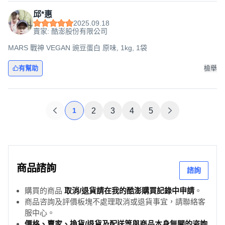
邱*惠
2025.09.18
賣家: 酷澎股份有限公司
MARS 戰神 VEGAN 豌豆蛋白 原味, 1kg, 1袋
有幫助
檢舉
1
2
3
4
5
商品諮詢
諮詢
購買的商品
取消/退貨請在我的酷澎購買記錄中申請
。
商品咨詢及評價板塊不處理取消或退貨事宜，請聯絡客
服中心。
價格、賣家、換貨/退貨及配送等與商品本身無關的咨詢