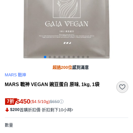
超過200位
感到滿意
MARS 戰神
MARS 戰神 VEGAN 豌豆蛋白 原味, 1kg, 1袋
$450
7折
($4.5/10g)
$650
$200
·
首購折扣價
折扣剩下10小時
數量