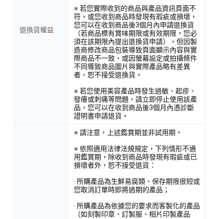
※ 若您實際收到的商品與產品資訊頁面不
符，或您收到商品時發現有瑕疵或損壞，
您可以在收到商品後3個月內申請退換貨
退換貨權益
（若商品標有賞味期限或有效期限，您必
須在該期限內提出退換貨申請），但因製
造商修改商品包裝導致頁面顯示內容與實
際商品不一致，或因螢幕設定或拍攝條件
不同導致商品圖片與實際產品略有差異
者，恕不接受退換貨。
※ 若您使用美容產品時發生過敏、起疹、
發癢或刺痛等問題，請立即停止使用該產
品，您可以在收到商品後3個月內憑診斷
證明書申請退貨。
※ 請注意，上述鑑賞期並非試用期。
※ 依照適用法律法規規定，下列情形不適
用鑑賞期，除收到商品時發現有瑕疵或已
損壞者外，恕不接受退貨：
· 所購產品為生鮮易腐類、保存期限很短或
您取消訂單時即將過期的產品；
· 所購產品為依據您的要求而客製化的產品
（如刻製印章、訂製服、相片印製產品