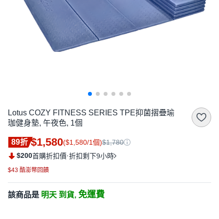
Lotus COZY FITNESS SERIES TPE抑菌摺疊瑜
珈健身墊, 午夜色, 1個
$1,580
89折
($1,580/1個)
$1,780
$200
·
首購折扣價
折扣剩下9小時
$43 酷澎幣回饋
免運費
該商品是
明天 到貨,