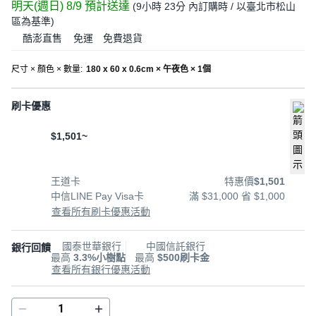
明天(週日) 8/9
預計送達
(
9小時 23分
內訂購時
/ 以臺北市松山
區為基準
)
酷澎直售
免運
免費退貨
尺寸 × 顏色 × 數量
:
180 x 60 x 0.6cm × 午夜色 × 1個
刷卡優惠
$1,501~
王道卡
特惠價
$1,501
中信LINE Pay Visa卡
滿 $31,000 省 $1,000
查看所有刷卡優惠活動
國泰世華銀行
中國信託銀行
銀行回饋
最高
3.3%小樹點
最高
$500刷卡金
查看所有銀行優惠活動