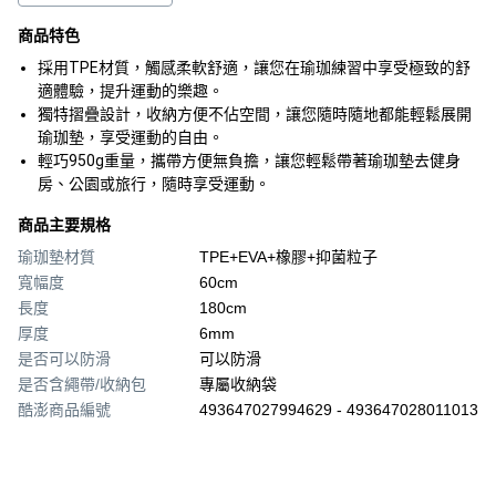
商品特色
採用TPE材質，觸感柔軟舒適，讓您在瑜珈練習中享受極致的舒
適體驗，提升運動的樂趣。
獨特摺疊設計，收納方便不佔空間，讓您隨時隨地都能輕鬆展開
瑜珈墊，享受運動的自由。
輕巧950g重量，攜帶方便無負擔，讓您輕鬆帶著瑜珈墊去健身
房、公園或旅行，隨時享受運動。
商品主要規格
瑜珈墊材質
TPE+EVA+橡膠+抑菌粒子
寬幅度
60cm
長度
180cm
厚度
6mm
是否可以防滑
可以防滑
是否含繩帶/收納包
專屬收納袋
酷澎商品編號
493647027994629 - 493647028011013