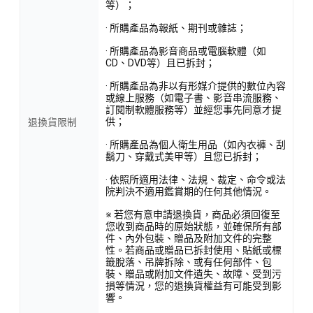
等）；
· 所購產品為報紙、期刊或雜誌；
· 所購產品為影音商品或電腦軟體（如
CD、DVD等）且已拆封；
· 所購產品為非以有形媒介提供的數位內容
或線上服務（如電子書、影音串流服務、
訂閱制軟體服務等）並經您事先同意才提
供；
退換貨限制
· 所購產品為個人衛生用品（如內衣褲、刮
鬍刀、穿戴式美甲等）且您已拆封；
· 依照所適用法律、法規、裁定、命令或法
院判決不適用鑑賞期的任何其他情況。
※ 若您有意申請退換貨，商品必須回復至
您收到商品時的原始狀態，並確保所有部
件、內外包裝、贈品及附加文件的完整
性。若商品或贈品已拆封使用、貼紙或標
籤脫落、吊牌拆除、或有任何部件、包
裝、贈品或附加文件遺失、故障、受到污
損等情況，您的退換貨權益有可能受到影
響。