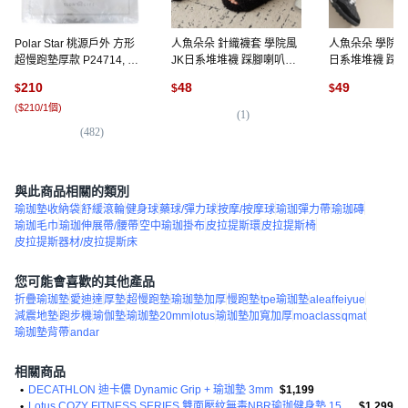
Polar Star 桃源戶外 方形
人魚朵朵 針織襪套 學院風
人魚朵朵 學院
超慢跑墊厚款 P24714, 灰
JK日系堆堆襪 踩腳喇叭長
日系堆堆襪 踩
色, 1片
筒保暖套 可當袖套
法 保暖小腿襪套
210
48
49
$
$
$
(
$210/1個
)
(
1
)
(
1
)
(
482
)
與此商品相關的類別
瑜珈墊收納袋
舒緩滾輪
健身球
藥球/彈力球
按摩/按摩球
瑜珈彈力帶
瑜珈磚
瑜珈毛巾
瑜珈伸展帶/腰帶
空中瑜珈掛布
皮拉提斯環
皮拉提斯椅
皮拉提斯器材/皮拉提斯床
您可能會喜歡的其他產品
折疊瑜珈墊
愛迪達
厚墊
超慢跑墊
瑜珈墊加厚
慢跑墊
tpe瑜珈墊
aleaf
feiyue
減震地墊
跑步機
瑜伽墊
瑜珈墊20mm
lotus
瑜珈墊加寬加厚
moaclass
qmat
瑜珈墊背帶
andar
相關商品
•
DECATHLON 迪卡儂 Dynamic Grip + 瑜珈墊 3mm
$1,199
•
Lotus COZY FITNESS SERIES 雙面壓紋無毒NBR瑜珈健身墊 15mm
$1,299