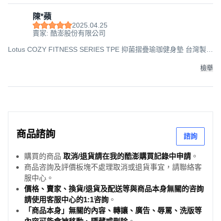
陳*蘋
2025.04.25
賣家: 酷澎股份有限公司
Lotus COZY FITNESS SERIES TPE 抑菌摺疊瑜珈健身墊 台灣製
經典款 止滑 緩衝 回彈, 180 x 60cm x 6mm, 玫瑰色, 1個
檢舉
商品諮詢
諮詢
購買的商品
取消/退貨請在我的酷澎購買記錄中申請
。
商品咨詢及評價板塊不處理取消或退貨事宜，請聯絡客
服中心。
價格、賣家、換貨/退貨及配送等與商品本身無關的咨詢
請使用客服中心的1:1咨詢
。
「商品本身」無關的內容、轉讓、廣告、辱罵、洗版等