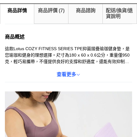
商品詳情
商品評價
(
7
)
商品諮詢
配送/換貨/退
貨說明
商品概述
這款Lotus COZY FITNESS SERIES TPE抑菌摺疊瑜珈健身墊，是
您瑜珈和健身的理想選擇。尺寸為180 x 60 x 0.6公分，重量僅950
克，輕巧易攜帶，不僅提供良好的支撐和舒適度，還能有效抑制細
菌滋生，讓您在運動時更加安心。午夜色的設計簡約時尚，適合各
種運動場合。摺疊設計方便收納，附贈專屬收納袋，讓您隨時隨地
查看更多
都能享受運動的樂趣。