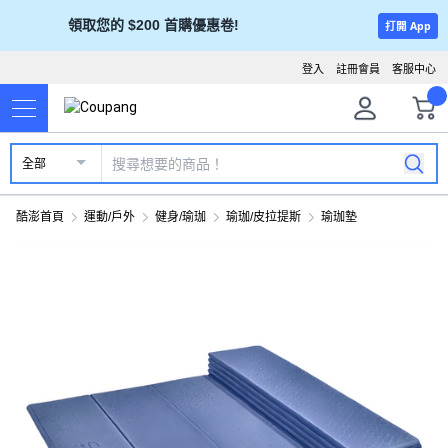
領取您的 $200 首購優惠卷!
打開 App
登入
註冊會員
客服中心
全部
酷澎首頁
運動/戶外
健身/瑜珈
瑜珈/皮拉提斯
瑜珈墊