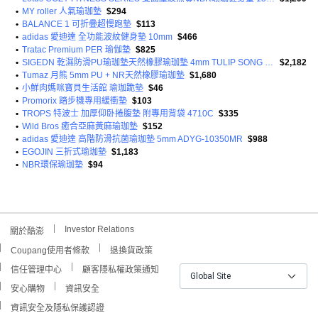
•
MY roller 人氣瑜珈墊
$294
•
BALANCE 1 可折疊超慢跑墊
$113
•
adidas 愛迪達 全功能波紋健身墊 10mm
$466
•
Tratac Premium PER 瑜伽墊
$825
•
SIGEDN 乾濕防滑PU瑜珈墊天然橡膠瑜珈墊 4mm TULIP SONG 仙女墊 花神墊 3kg
$2,182
•
Tumaz 月熊 5mm PU + NR天然橡膠瑜珈墊
$1,680
•
小鮮肉媽咪寶貝生活館 瑜珈跪墊
$46
•
Promorix 踏步機專用緩衝墊
$103
•
TROPS 特波士 加厚仰卧捲腹墊 附專用背袋 4710C
$335
•
Wild Bros 癒合亞麻黃麻瑜珈墊
$152
•
adidas 愛迪達 高階防滑抗菌瑜珈墊 5mm ADYG-10350MR
$988
•
EGOJIN 三折式瑜珈墊
$1,183
•
NBR環保瑜珈墊
$94
Investor Relations
關於酷澎
Coupang使用者條款
退換貨政策
信任管理中心
顧客隱私權政策通知
Global Site
安心購物
資訊安全
資訊安全及隱私保護認證