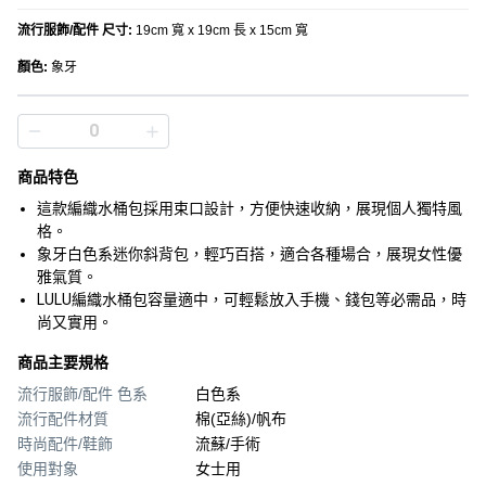
流行服飾/配件 尺寸
:
19cm 寬 x 19cm 長 x 15cm 寬
顏色
:
象牙
商品特色
這款編織水桶包採用束口設計，方便快速收納，展現個人獨特風
格。
象牙白色系迷你斜背包，輕巧百搭，適合各種場合，展現女性優
雅氣質。
LULU編織水桶包容量適中，可輕鬆放入手機、錢包等必需品，時
尚又實用。
商品主要規格
流行服飾/配件 色系
白色系
流行配件材質
棉(亞絲)/帆布
時尚配件/鞋飾
流蘇/手術
使用對象
女士用