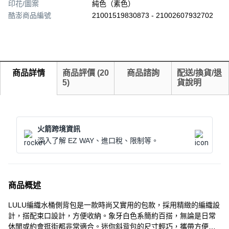
印花/圖案
純色（素色）
酷澎商品編號
21001519830873 - 21002607932702
商品詳情
商品評價
(
20
商品諮詢
配送/換貨/退
5
)
貨說明
火箭跨境資訊
深入了解 EZ WAY、進口稅、限制等。
商品概述
LULU編織水桶側背包是一款時尚又實用的包款，採用精緻的編織設
計，搭配束口設計，方便收納。象牙白色系簡約百搭，無論是日常
休閒或約會逛街都非常適合。迷你斜背包的尺寸輕巧，攜帶方便，