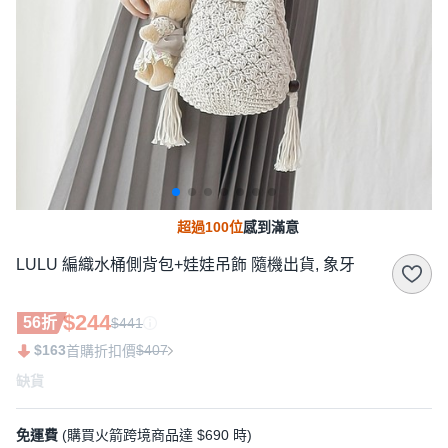
超過100位
感到滿意
LULU 編織水桶側背包+娃娃吊飾 隨機出貨, 象牙
$244
56折
$441
$163
$407
首購折扣價
缺貨
免運費
(購買火箭跨境商品達 $690 時)