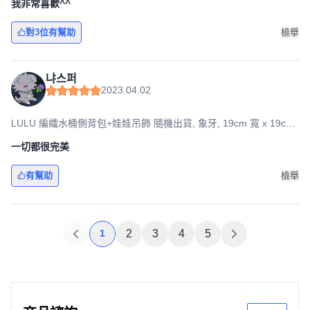
我非常喜歡^^
對3位有幫助
檢舉
냐스퍼
2023.04.02
LULU 編織水桶側背包+娃娃吊飾 隨機出貨, 象牙, 19cm 寬 x 19cm
長 x 15cm 寬
一切都很完美
有幫助
檢舉
1
2
3
4
5