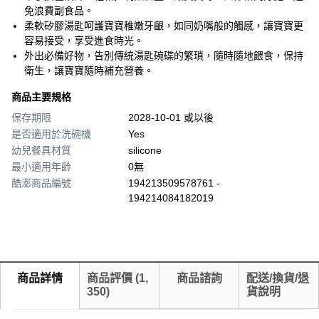
免浪費副食品。
柔軟矽膠湯匙呵護寶寶稚嫩牙齦，如同奶嘴般的觸感，讓寶寶更
容易接受，享受進食時光。
外出必備好物，告別傳統湯匙碗碟的繁瑣，隨時隨地餵食，保持
衛生，讓寶寶隨時補充營養。
商品主要規格
保存期限
2028-10-01 或以後
是否適用於洗碗機
Yes
幼兒餐具材質
silicone
最小適用年齡
0無
酷澎商品編號
194213509578761 -
194214084182019
商品詳情
商品評價
(
1,
商品諮詢
配送/換貨/退
350
)
貨說明