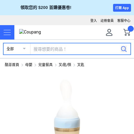
領取您的 $200 首購優惠卷!
打開 App
登入
註冊會員
客服中心
全部
酷澎首頁
母嬰
兒童餐具
叉/匙/筷
叉匙