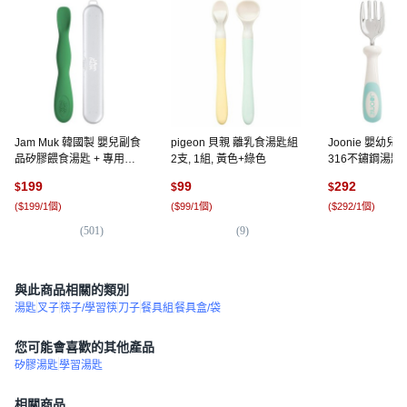
Jam Muk 韓國製 嬰兒副食
pigeon 貝親 離乳食湯匙組
Joonie 嬰幼
品矽膠餵食湯匙 + 專用收
2支, 1組, 黃色+綠色
316不鏽鋼湯匙叉
納盒組, 綠色, 1組
色, 1組
199
99
292
$
$
$
(
$199/1個
)
(
$99/1個
)
(
$292/1個
)
(
501
)
(
9
)
(
2
與此商品相關的類別
湯匙
叉子
筷子/學習筷
刀子
餐具組
餐具盒/袋
您可能會喜歡的其他產品
矽膠湯匙
學習湯匙
相關商品