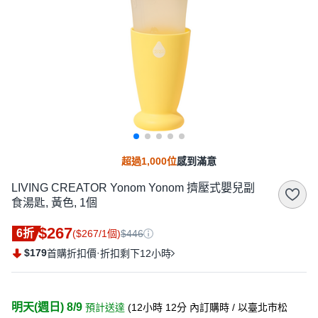
超過1,000位
感到滿意
LIVING CREATOR Yonom Yonom 擠壓式嬰兒副
食湯匙, 黃色, 1個
$267
6折
($267/1個)
$446
$179
·
首購折扣價
折扣剩下12小時
明天(週日) 8/9
預計送達
(
12小時 12分
內訂購時
/ 以臺北市松