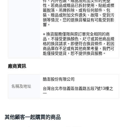
件、內外包裝、贈品及附加文件的完整
性。若商品或贈品已拆封使用、貼紙或標
籤脫落、吊牌拆除、或有任何部件、包
裝、贈品或附加文件遺失、故障、受到污
損等情況，您的退換貨權益有可能受到影
響。
※ 換貨服務僅限與原訂單完全相同的商
品，不接受更換顏色、尺寸或其他商品規
格的換貨請求。即便符合換貨條件，若因
商品庫存不足或有其他商業考量，我們可
能僅接受退貨，恕不提供換貨服務。
廠商資訊
酷澎股份有限公司
名稱及地址
台灣台北市信義區信義路五段7號13樓之
一
其他顧客一起購買的商品