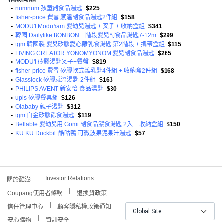
•
numnum 孩童副食品湯匙
$225
•
fisher-price 費雪 感溫副食品湯匙2件組
$158
•
MODU'I ModuYam 嬰幼兒湯匙 + 叉子 + 收納盒組
$341
•
韓國 Dailylike BONBON二階段嬰兒副食品湯匙7-12m
$299
•
tgm 韓國製 嬰兒矽膠愛心離乳食湯匙 第2階段 + 攜帶盒組
$115
•
LIVING CREATOR YONOMYONOM 嬰兒副食品湯匙
$265
•
MODU'I 矽膠湯匙叉子+餐盤
$819
•
fisher-price 費雪 矽膠軟式離乳匙4件組 + 收納盒2件組
$168
•
Glasslock 矽膠感溫湯匙 2件組
$163
•
PHILIPS AVENT 新安怡 食品湯匙
$30
•
upis 矽膠餐具組
$126
•
Olababy 親子湯匙
$312
•
tgm 白金矽膠餵食湯匙
$119
•
Bellable 嬰幼兒用 Gomi 副食品餵食湯匙 2入 + 收納盒組
$150
•
KU.KU Duckbill 酷咕鴨 可微波果泥果汁湯匙
$57
Investor Relations
關於酷澎
Coupang使用者條款
退換貨政策
信任管理中心
顧客隱私權政策通知
Global Site
安心購物
資訊安全