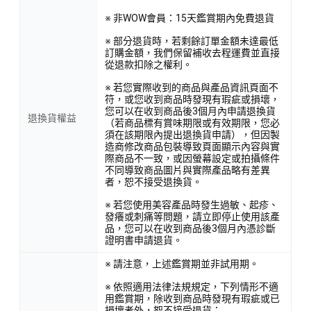
※ 非WOW會員：15天鑑賞期內免費退貨
※ 部分退貨時，若剩餘訂單金額未達最低
訂購金額，我們保留補收去程運費並直接
從退款扣除之權利。
※ 若您實際收到的商品與產品資訊頁面不
符，或您收到商品時發現有瑕疵或損壞，
您可以在收到商品後3個月內申請退換貨
退換貨權益
（若商品標有賞味期限或有效期限，您必
須在該期限內提出退換貨申請），但因製
造商修改商品包裝導致頁面顯示內容與實
際商品不一致，或因螢幕設定或拍攝條件
不同導致商品圖片與實際產品略有差異
者，恕不接受退換貨。
※ 若您使用美容產品時發生過敏、起疹、
發癢或刺痛等問題，請立即停止使用該產
品，您可以在收到商品後3個月內憑診斷
證明書申請退貨。
※ 請注意，上述鑑賞期並非試用期。
※ 依照適用法律法規規定，下列情形不適
用鑑賞期，除收到商品時發現有瑕疵或已
損壞者外，恕不接受退貨：