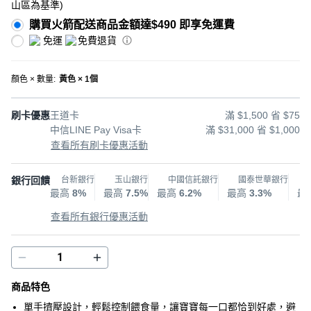
山區為基準
)
購買火箭配送商品金額達$490 即享免運費
免運
免費退貨
顏色 × 數量
:
黃色 × 1個
刷卡優惠
王道卡
滿 $1,500 省 $75
中信LINE Pay Visa卡
滿 $31,000 省 $1,000
查看所有刷卡優惠活動
銀行回饋
台新銀行
玉山銀行
中國信託銀行
國泰世華銀行
最高
8%
最高
7.5%
最高
6.2%
最高
3.3%
最
查看所有銀行優惠活動
商品特色
單手擠壓設計，輕鬆控制餵食量，讓寶寶每一口都恰到好處，避