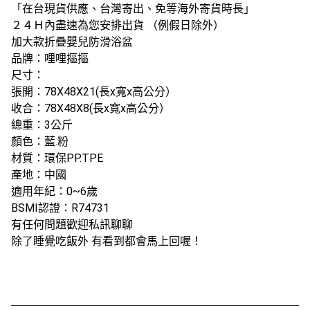
「在台現貨供應、台灣寄出、免等海外寄貨時長」
２４Ｈ內盡速為您安排出貨 （例假日除外）
加大款折疊嬰兒防滑浴盆
品牌：哩哩摳摳
尺寸：
張開：78X48X21(長x寬x高公分）
收合：78X48X8(長x寬x高公分）
總重：3公斤
顏色：藍.粉
材質：環保PP.TPE
產地：中國
適用年紀：0~6歲
BSMI認證：R74731
有任何問題歡迎私訊聊聊
除了睡覺吃飯外 有看到都會馬上回喔！