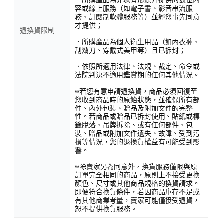
容或線上服務（如電子書、影音串流服
務、訂閱制軟體服務等）並經您事先同意
才提供；
退換貨限制
．所購產品為個人衛生用品（如內衣褲、
刮鬍刀、穿戴式美甲等）且已拆封；
．依照所適用法律、法規、裁定、命令或
法院判決不適用鑑賞期的任何其他情況。
※若您有意申請退換貨，商品必須回復至
您收到商品時的原始狀態，並確保所有部
件、內外包裝、贈品及附加文件的完整
性。若商品或贈品已拆封使用、貼紙或標
籤脫落、吊牌拆除、或有任何部件、包
裝、贈品或附加文件遺失、故障、受到污
損等情況，您的退換貨權益有可能受到影
響。
※除賣家另為同意外，換貨服務僅限與原
訂單完全相同的商品，原則上不接受更換
顏色、尺寸或其他商品規格的換貨請求。
即便符合換貨條件，若因商品庫存不足或
有其他商業考量，賣家可能僅接受退貨，
恕不提供換貨服務。