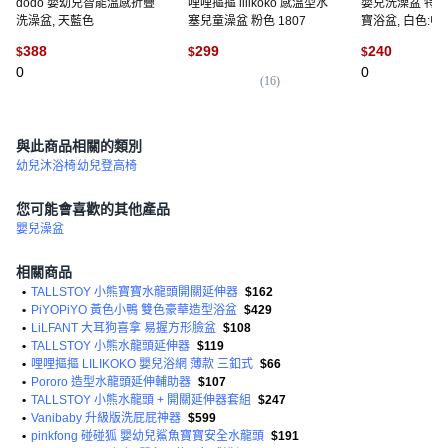
dodo 嬰幼兒智能溫感折疊
哩哩摳摳 lilikoko 感溫型水
嬰兒洗澡盆 特大
洗澡盆, 天藍色
塞兒童澡盆 粉色 1807
寶浴盆, 白色:中
【52.5*37*18
388
299
240
$
$
$
兒短暫用
0
0
(
16
)
與此商品相關的類別
幼兒沐浴椅
幼兒登高椅
您可能會喜歡的其他產品
嬰兒澡盆
相關商品
•
TALLSTOY 小熊寶寶水龍頭開關延伸器
$162
•
PiYOPiYO 黃色小鴨 雙色豪華造型浴盆
$429
•
LiLFANT 大耳狗喜拿 易握方形臉盆
$108
•
TALLSTOY 小熊水龍頭延伸器
$119
•
哩哩摳摳 LILIKOKO 嬰兒浴網 薄款 三釦式
$66
•
Pororo 造型水龍頭延伸輔助器
$107
•
TALLSTOY 小熊水龍頭 + 開關延伸器套組
$247
•
Vanibaby 升級版洗屁屁神器
$599
•
pinkfong 碰碰狐 嬰幼兒鯊魚寶寶安全水龍頭
$191