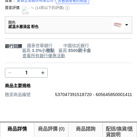
賣家：
夏貿企業股份有限公司
去看銷售者的商品
賣家評價
-- %
(
14則以下的評價
)
顏色
感溫水塞澡盆 粉色
國泰世華銀行
中國信託銀行
銀行回饋
最高
3.3%小樹點
最高
$500刷卡金
查看所有銀行優惠活動
商品主要規格
酷澎商品編號
537047391518720 - 605645850001411
商品詳情
商品評價
(
0
)
商品諮詢
配送/換貨/退
貨說明