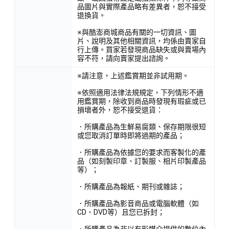
品圖片與實際產品略有差異者，恕不接受
退換貨。
※與酷澎商城商品有關的一切資訊、圖
片、說明及其他相關資訊，均係由賣家自
行上傳。買家若發現商品缺失或與賣場內
容不符，請向賣家提出諮詢。
※請注意，上述鑑賞期並非試用期。
※依照適用法律法規規定，下列情形不適
用鑑賞期，除收到商品時發現有瑕疵或已
損壞者外，恕不接受退貨：
．所購產品為生鮮易腐類、保存期限很短
或您取消訂單時即將過期的產品；
．所購產品為依據您的要求而客製化的產
品（如刻製印章、訂製服、相片印製產品
等）；
．所購產品為報紙、期刊或雜誌；
．所購產品為影音商品或電腦軟體（如
CD、DVD等）且您已拆封；
．所購產品為非以有形媒介提供的數位內