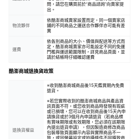
問，請您在購買前於“商品諮詢”向賣家提
出。
依酷澎商城賣家設置而定，同一個賣家店
物流夥伴
鋪的不同商品之運送合作夥伴亦可能有差
異
依各別商品的大小、價值與配送等方式而
定，酷澎商城賣家亦可能設定不同的免運
運費
門檻與運送範圍限制，詳見商品頁面，並
請於結帳時仔細確認運費
酷澎商城退換貨政策
※收到酷澎商城商品後15天鑑賞期內免費
退貨。
※若您實際收到的酷澎商城商品與產品資
訊頁面不符，或您收到商品時發現有瑕疵
或已損壞，您可以在收到商品後15天內申
請換貨或於3個月內申請退貨（若商品標
有賞味期限或有效期限，您必須在該期限
內提出退貨申請），但因製造商修改商品
退換貨權益
包裝導致頁面顯示內容與實際商品不一
致，或因螢幕設定或拍攝條件不同導致商