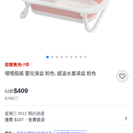
即將售完•7件
哩哩摳摳 嬰兒澡盆 粉色, 感溫水塞澡盆 粉色
$409
52折
$790
星期三 8/12
預計送達
運費 $107
･
免費退貨