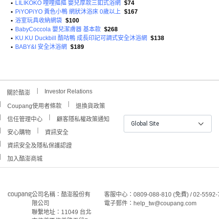
•
LILIKOKO 哩哩摳摳 嬰兒厚款三釦式浴網
$74
•
PiYOPiYO 黃色小鴨 網狀沐浴床 0歲以上
$167
•
浴室玩具收納網袋
$100
•
BabyCoccola 嬰兒潔膚器 基本款
$268
•
KU.KU Duckbill 酷咕鴨 成長印記可調式安全沐浴網
$138
•
BABY&I 安全沐浴網
$189
Investor Relations
關於酷澎
Coupang使用者條款
退換貨政策
信任管理中心
顧客隱私權政策通知
Global Site
安心購物
資訊安全
資訊安全及隱私保護認證
加入酷澎商城
公司名稱：酷澎股份有
客服中心：0809-088-810 (免費) / 02-5592-
限公司
電子郵件：help_tw@coupang.com
聯繫地址：11049 台北