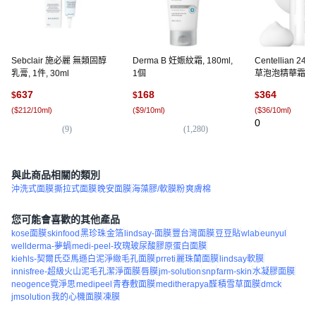
Sebclair 施必麗 無類固醇
Derma B 妊娠紋霜, 180ml,
Centellian 2
乳膏, 1件, 30ml
1個
草泡泡精華霜, 1個
637
168
364
$
$
$
(
$212/10ml
)
(
$9/10ml
)
(
$36/10ml
)
0
(
9
)
(
1,280
)
與此商品相關的類別
沖洗式面膜
撕拉式面膜
晚安面膜
海藻膠/軟膜粉
爽膚棉
您可能會喜歡的其他產品
kose面膜
skinfood
黑珍珠
金箔
lindsay-面膜
豐台灣面膜
豆豆貼
wlab
eunyul
wellderma-夢蝸
medi-peel-玫瑰玻尿酸膠原蛋白面膜
kiehls-契爾氏亞馬遜白泥淨緻毛孔面膜
prreti
麗珠蘭面膜
lindsay軟膜
innisfree-超級火山泥毛孔潔淨面膜
唇膜
jm-solution
snp
farm-skin
水凝膠面膜
neogence霓淨思
medipeel
青春敷面膜
meditherapya醛
積雪草面膜
dmck
jmsolution
我的心機面膜
凍膜