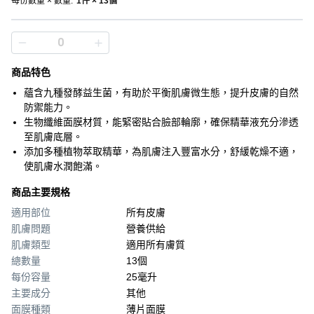
每份數量 × 數量
:
1件 × 13個
商品特色
蘊含九種發酵益生菌，有助於平衡肌膚微生態，提升皮膚的自然
防禦能力。
生物纖維面膜材質，能緊密貼合臉部輪廓，確保精華液充分滲透
至肌膚底層。
添加多種植物萃取精華，為肌膚注入豐富水分，舒緩乾燥不適，
使肌膚水潤飽滿。
商品主要規格
適用部位
所有皮膚
肌膚問題
營養供給
肌膚類型
適用所有膚質
總數量
13個
每份容量
25毫升
主要成分
其他
面膜種類
薄片面膜