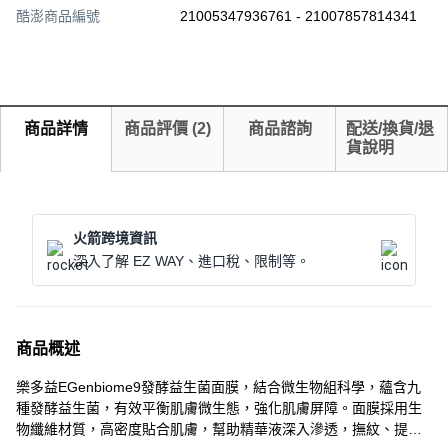
酷澎商品編號
21005347936761 - 21007857814341
商品詳情
商品評價
(
2
)
商品諮詢
配送/換貨/退
貨說明
火箭跨境資訊
深入了解 EZ WAY、進口稅、限制等。
商品概述
樂多益EGenbiome9發酵益生菌面膜，結合微生物組科學，蘊含九
種發酵益生菌，有效平衡肌膚微生態，強化肌膚屏障。面膜採用生
物纖維材質，高密度貼合肌膚，幫助精華液深入滲透，撫紋、提亮