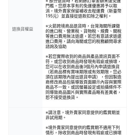
※ 部分退貨時，若剩餘訂單金額未達免運
門檻，您原本享有的免運優惠將予以取
消，境外賣家保留補收去程運費（新臺幣
195元）並直接從退款扣除之權利。
※火箭跨境商品退貨時，台灣海關所課徵
退換貨權益
的進口稅、營業稅、貨物稅、規費、關稅
等進口費用無法退還，若您有意請求退還
進口費用，請向海關或您的稅務顧問尋求
諮詢及協助
※若您實際收到的商品與產品資訊頁面不
符，或您收到商品時發現有瑕疵或損壞，
您可以在收到商品後3個月內申請退換貨
（若商品標有賞味期限或有效期限，您必
須在該期限內提出退貨申請），但因製造
商修改商品包裝導致頁面顯示內容與實際
商品不一致，或因螢幕設定或拍攝條件不
同導致商品圖片與實際產品略有差異者，
恕不接受退換貨。
※請注意，境外賣家同意提供的鑑賞期並
非試用期。
※境外賣家同意提供的鑑賞期不適用下列
情形，除收到商品時發現有瑕疵或已損壞