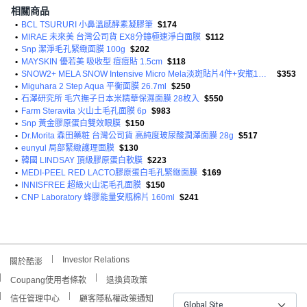
相關商品
•
BCL TSURURI 小鼻溫感酵素凝膠筆
$174
•
MIRAE 未來美 台灣公司貨 EX8分鐘極速淨白面膜
$112
•
Snp 潔淨毛孔緊緻面膜 100g
$202
•
MAYSKIN 優若美 吸收型 痘痘貼 1.5cm
$118
•
SNOW2+ MELA SNOW Intensive Micro Mela淡斑貼片4件+安瓶1ml+眼膜4片
$353
•
Miguhara 2 Step Aqua 平衡面膜 26.7ml
$250
•
石澤研究所 毛穴撫子日本米精華保濕面膜 28枚入
$550
•
Farm Steravita 火山土毛孔面膜 6p
$983
•
Snp 黃金膠原蛋白雙效眼膜
$150
•
Dr.Morita 森田藥粧 台灣公司貨 高純度玻尿酸潤澤面膜 28g
$517
•
eunyul 局部緊緻護理面膜
$130
•
韓國 LINDSAY 頂級膠原蛋白軟膜
$223
•
MEDI-PEEL RED LACTO膠原蛋白毛孔緊緻面膜
$169
•
INNISFREE 超級火山泥毛孔面膜
$150
•
CNP Laboratory 蜂膠能量安瓶棉片 160ml
$241
Investor Relations
關於酷澎
Coupang使用者條款
退換貨政策
信任管理中心
顧客隱私權政策通知
Global Site