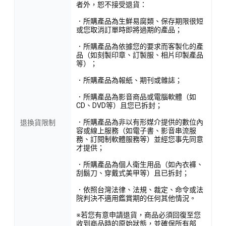
者外，恕不接受退貨：
．所購產品為生鮮易腐類、保存期限很短
或您取消訂單時即將過期的產品；
．所購產品為依據您的要求而客製化的產
品（如刻製印章、訂製服、相片印製產品
等）；
．所購產品為報紙、期刊或雜誌；
．所購產品為影音商品或電腦軟體（如
CD、DVD等）且您已拆封；
．所購產品為非以有形媒介提供的數位內
退換貨限制
容或線上服務（如電子書、影音串流服
務、訂閱制軟體服務等）並經您事先同意
才提供；
．所購產品為個人衛生用品（如內衣褲、
刮鬍刀、穿戴式美甲等）且已拆封；
．依照台灣法律、法規、裁定、命令或法
院判決不適用鑑賞期的任何其他情況。
※若您有意申請退貨，商品必須回復至您
收到商品時的原始狀態，並確保所有部