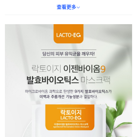
膚色。配方中更添加泛醇、冰島苔蘚、海星膠原蛋白等多種保濕舒
緩成分，為肌膚補充水分，舒緩鎮靜。持續使用，能有效提升肌膚
查看更多
彈力，使肌膚煥發健康光彩。讓您的肌膚告別疲憊，重現水潤活
力。