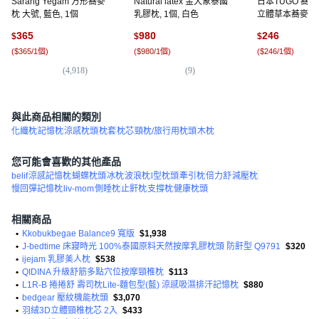
Sarang Yegam 方形蕎麥
Natural latex 金大象泰國
日本TUGO 蕎麥
枕 大號, 藍色, 1個
乳膠枕, 1個, 白色
立體草本蕎麥枕
只】, 1件
365
980
246
$
$
$
(
$365/1個
)
(
$980/1個
)
(
$246/1個
)
(
4,918
)
(
9
)
(
2
)
與此商品相關的類別
化纖枕
記憶枕
涼感枕頭
枕套
枕芯
頸枕/旅行用枕頭
木枕
您可能會喜歡的其他產品
belif
涼感記憶枕
蝴蝶枕頭
冰枕
波浪枕
l型枕頭
牽引枕
倍力舒
減壓枕
慢回彈記憶枕
liv-mom
側睡枕
止鼾枕
支撐枕
健康枕頭
相關商品
•
Kkobukbegae Balance9 寬版
$1,938
•
J-bedtime 床寢時光 100%泰國原料天然按摩乳膠枕頭 防鼾型 Q9791
$320
•
ijejam 乳膠美人枕
$538
•
QIDINA 升級舒筋多點穴位按摩頸椎枕
$113
•
L1R-B 捲捲舒 壽司枕Lite-麵包型(藍) 涼感吸濕排汗記憶枕
$880
•
bedgear 壓紋機能枕頭
$3,070
•
羽絨3D立體頸椎枕芯 2入
$433