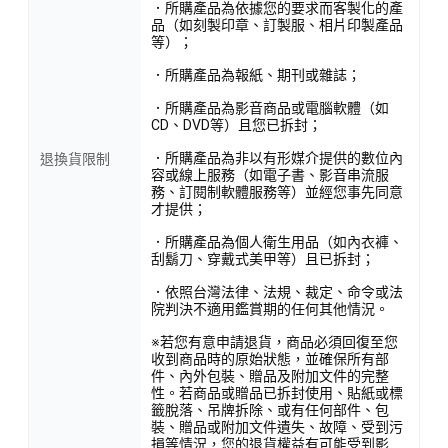
．所購產品為依據您的要求而客製化的產
品（如刻製印章、訂製服、相片印製產品
等）；
．所購產品為報紙、期刊或雜誌；
．所購產品為影音商品或電腦軟體（如
CD、DVD等）且您已拆封；
．所購產品為非以有形媒介提供的數位內
退換貨限制
容或線上服務（如電子書、影音串流服
務、訂閱制軟體服務等）並經您事先同意
才提供；
．所購產品為個人衛生用品（如內衣褲、
刮鬍刀、穿戴式美甲等）且已拆封；
．依照台灣法律、法規、裁定、命令或法
院判決不適用鑑賞期的任何其他情況。
※若您有意申請退貨，商品必須回復至您
收到商品時的原始狀態，並確保所有部
件、內外包裝、贈品及附加文件的完整
性。若商品或贈品已拆封使用、貼紙或標
籤脫落、吊牌拆除、或有任何部件、包
裝、贈品或附加文件遺失、故障、受到污
損等情況，您的退貨權益有可能受到影