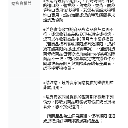
※火箭跨境商品退貨時，台灣海關所課徵
退換貨權益
的進口稅、營業稅、貨物稅、規費、關稅
等進口費用無法退還，若您有意請求退還
進口費用，請向海關或您的稅務顧問尋求
諮詢及協助
※若您實際收到的商品與產品資訊頁面不
符，或您收到商品時發現有瑕疵或損壞，
您可以在收到商品後3個月內申請退換貨
（若商品標有賞味期限或有效期限，您必
須在該期限內提出退貨申請），但因製造
商修改商品包裝導致頁面顯示內容與實際
商品不一致，或因螢幕設定或拍攝條件不
同導致商品圖片與實際產品略有差異者，
恕不接受退換貨。
※請注意，境外賣家同意提供的鑑賞期並
非試用期。
※境外賣家同意提供的鑑賞期不適用下列
情形，除收到商品時發現有瑕疵或已損壞
者外，恕不接受退貨：
．所購產品為生鮮易腐類、保存期限很短
或您取消訂單時即將過期的產品；