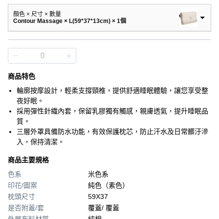
顏色 × 尺寸 × 數量
Contour Massage × L(59*37*13cm) × 1個
商品特色
輪廓按摩設計，輕柔支撐頸椎，提供舒適睡眠體驗，讓您享受整
夜好眠。
採用彈性針織內套，保留乳膠獨有觸感，親膚透氣，提升睡眠品
質。
三層外罩具備防水功能，有效保護枕芯，防止汗水及日常髒汙滲
入，保持清潔。
商品主要規格
色系
米色系
印花/圖案
純色（素色）
枕頭尺寸
59X37
是否附蓋/套
覆蓋/ 覆蓋