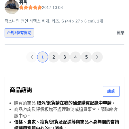
쥐쥐
2017.10.08
럭스나인 천연 라텍스 베개, 키즈, S (44 x 27 x 6 cm), 1개
對8位有幫助
檢舉
1
2
3
4
5
商品諮詢
諮詢
購買的商品
取消/退貨請在我的酷澎購買記錄中申請
。
商品咨詢及評價板塊不處理取消或退貨事宜，請聯絡客
服中心。
價格、賣家、換貨/退貨及配送等與商品本身無關的咨詢
請使用客服中心的1:1咨詢
。