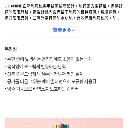
L'UXNINE自然乳膠枕採用輪廓按摩設計，能輕柔支撐頸椎，提供舒
適的睡眠體驗。彈性針織內套保留了乳膠的獨特觸感，親膚透氣，
提升睡眠品質。三層外罩具備防水功能，有效保護乳膠枕芯，防止
汗水和日常髒汙滲入，保持枕頭的清潔衛生。人體工學設計貼合頸
部曲線，無論仰睡、側睡或俯睡，都能提供適當的支撐，讓您享受
查看更多
整夜好眠。此外，產品在自家工廠生產，品質有保障，讓您使用。
특장점
수면 중에 발생하는 움직임에도 소음이 없는 베개
움직임에 부드럽게 반응하는 탄력
경추를 부드럽게 받쳐주는 컨투어 라인 설계
공기를 머금고 있는 에어셀 내면으로 포근한 사용감
방수 기능으로 라텍스를 보호하는 겉커버