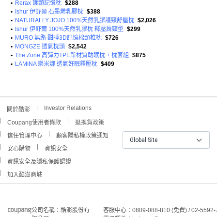
•
Rerax 護頸記憶枕
$288
•
Ishur 伊舒爾 石墨烯乳膠枕
$388
•
NATURALLY JOJO 100%天然乳膠護頸舒壓枕
$2,026
•
Ishur 伊舒爾 100%天然乳膠枕 釋壓肩頸型
$299
•
MURO 無路 酣睡3D記憶棉頸椎枕
$726
•
MONGZE 透氣枕頭
$2,542
•
The Zone 高彈力TPE新材質助眠枕 + 枕套組
$875
•
LAMINA 樂米娜 透氣好眠釋壓枕
$409
Investor Relations
關於酷澎
Coupang使用者條款
退換貨政策
信任管理中心
顧客隱私權政策通知
Global Site
安心購物
資訊安全
資訊安全及隱私保護認證
加入酷澎商城
公司名稱：酷澎股份有
客服中心：0809-088-810 (免費) / 02-5592-