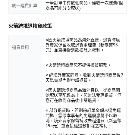
一筆訂單中有數個商品，僅收一次運費(但
統一運費計算
商品可能分次配送)
火箭跨境退換貨政策
※因火箭跨境商品為海外直送，退貨時境
外賣家保留收取退貨處理費（新臺幣95
退貨費用
元）並直接從退款扣除之權利。
※火箭跨境商品恕不提供換貨服務。
※ 經境外賣家同意，收到火箭跨境商品後7
天鑑賞期內得申請退貨。
※因火箭跨境商品為海外直送，從商品開
始配送至配達為止，恕無法受理退貨，但
您可在收到商品後申請退貨。
※ 部分退貨時，若剩餘訂單金額未達免運
門檻，您原本享有的免運優惠將予以取
消，境外賣家保留補收去程運費（新臺幣
195元）並直接從退款扣除之權利。