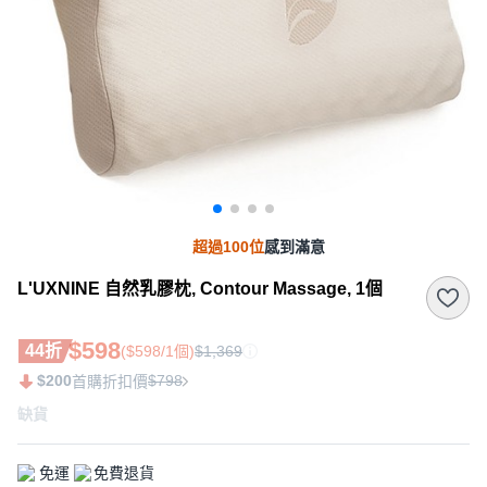
超過100位
感到滿意
L'UXNINE 自然乳膠枕, Contour Massage, 1個
$598
44折
($598/1個)
$1,369
$200
$798
首購折扣價
缺貨
免運
免費退貨