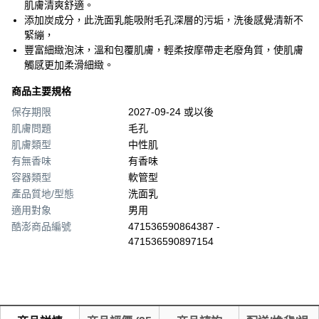
肌膚清爽舒適。
添加炭成分，此洗面乳能吸附毛孔深層的污垢，洗後感覺清新不
緊繃，
豐富細緻泡沫，溫和包覆肌膚，輕柔按摩帶走老廢角質，使肌膚
觸感更加柔滑細緻。
商品主要規格
保存期限
2027-09-24 或以後
肌膚問題
毛孔
肌膚類型
中性肌
有無香味
有香味
容器類型
軟管型
產品質地/型態
洗面乳
適用對象
男用
酷澎商品編號
471536590864387 -
471536590897154