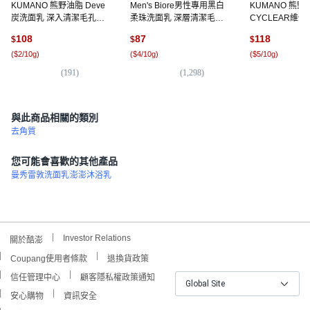
KUMANO 熊野油脂 Deve
Men's Biore男性專用黑白
KUMANO 熊野
炭洗面乳 深入清潔毛孔
柔珠洗面乳 深層清潔毛孔
CYCLEAR維
170g, 3條
角質 古龍水時尚香, 100g,
面乳, 130g, 2條
108
87
118
$
$
$
2條
(
$2/10g
)
(
$4/10g
)
(
$5/10g
)
(
191
)
(
1,298
)
(
7
與此商品相關的類別
去角質
您可能會喜歡的其他產品
曼秀雷敦洗面乳
澎澎沐浴乳
Investor Relations
關於酷澎
Coupang使用者條款
退換貨政策
信任管理中心
顧客隱私權政策通知
Global Site
安心購物
資訊安全