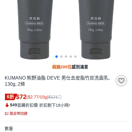
超過200位
感到滿意
KUMANO 熊野油脂 DEVE 男仕去皮脂竹炭洗面乳,
130g, 2條
$72
6折
($2.77/10g)
$121
$49
·
首購折扣價
折扣剩下18小時
$2 酷澎幣回饋
數量