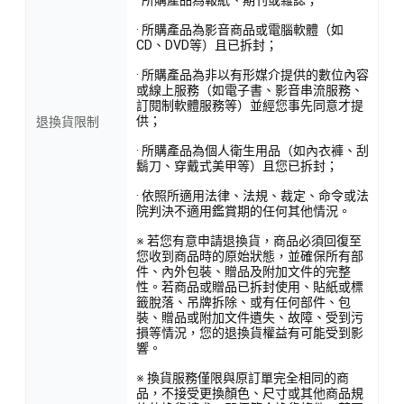
· 所購產品為影音商品或電腦軟體（如
CD、DVD等）且已拆封；
· 所購產品為非以有形媒介提供的數位內容
或線上服務（如電子書、影音串流服務、
訂閱制軟體服務等）並經您事先同意才提
供；
退換貨限制
· 所購產品為個人衛生用品（如內衣褲、刮
鬍刀、穿戴式美甲等）且您已拆封；
· 依照所適用法律、法規、裁定、命令或法
院判決不適用鑑賞期的任何其他情況。
※ 若您有意申請退換貨，商品必須回復至
您收到商品時的原始狀態，並確保所有部
件、內外包裝、贈品及附加文件的完整
性。若商品或贈品已拆封使用、貼紙或標
籤脫落、吊牌拆除、或有任何部件、包
裝、贈品或附加文件遺失、故障、受到污
損等情況，您的退換貨權益有可能受到影
響。
※ 換貨服務僅限與原訂單完全相同的商
品，不接受更換顏色、尺寸或其他商品規