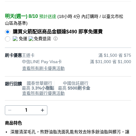
明天(週一) 8/10
預計送達
(
18小時 4分
內訂購時
/ 以臺北市松
山區為基準
)
購買火箭配送商品金額達$490 即享免運費
免運
免費退貨
刷卡優惠
王道卡
滿 $1,500 省 $75
中信LINE Pay Visa卡
滿 $31,000 省 $1,000
查看所有刷卡優惠活動
國泰世華銀行
中國信託銀行
銀行回饋
最高
3.3%小樹點
最高
$500刷卡金
查看所有銀行優惠活動
商品特色
深層清潔毛孔，熊野油脂洗面乳能有效去除多餘油脂與髒污，讓