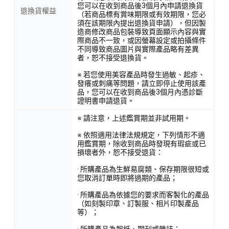
您可以在收到商品後3個月內申請退換貨
退換貨權益
（若商品標有賞味期限或有效期限，您必
須在該期限內提出退換貨申請），但因製
造商修改商品包裝導致頁面顯示內容與實
際商品不一致，或因螢幕設定或拍攝條件
不同導致商品圖片與實際產品略有差異
者，恕不接受退換貨。
※ 若您使用美容產品時發生過敏、起疹、
發癢或刺痛等問題，請立即停止使用該產
品，您可以在收到商品後3個月內憑診斷
證明書申請退貨。
※ 請注意，上述鑑賞期並非試用期。
※ 依照適用法律法規規定，下列情形不適
用鑑賞期，除收到商品時發現有瑕疵或已
損壞者外，恕不接受退貨：
· 所購產品為生鮮易腐類、保存期限很短或
您取消訂單時即將過期的產品；
· 所購產品為依據您的要求而客製化的產品
（如刻製印章、訂製服、相片印製產品
等）；
· 所購產品為報紙、期刊或雜誌；