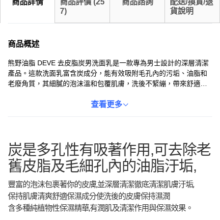
商品詳情
商品評價
(
25
商品諮詢
配送/換貨/退
7
)
貨說明
商品概述
熊野油脂 DEVE 去皮脂炭男洗面乳是一款專為男士設計的深層清潔
產品。這款洗面乳富含炭成分，能有效吸附毛孔內的污垢、油脂和
老廢角質，其細膩的泡沫溫和包覆肌膚，洗後不緊繃，帶來舒適的
潔淨感受。適合中性肌膚使用，此外，產品還帶有淡淡的香料香
味，讓您在清潔的同時享受愉悅的感官體驗。
查看更多
炭是多孔性有吸著作用,可去除老
舊皮脂及毛細孔內的油脂汙垢,
豐富的泡沫包裹著你的皮膚,並深層清潔徹底清潔肌膚汙垢,
保持肌膚清爽舒適保濕成分使洗後的皮膚保持濕潤
含多種純植物性保濕精華,有潤肌及清潔作用與保濕效果。