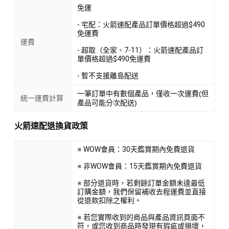
免運
- 宅配：火箭速配產品訂單價格超過$490
免運費
運費
- 超取（全家、7-11）：火箭速配產品訂
單價格超過$490免運費
- 暫不支援離島配送
一筆訂單中有數個產品，僅收一次運費(但
統一運費計算
產品可能分次配送)
火箭速配退換貨政策
※ WOW會員：30天鑑賞期內免費退貨
※ 非WOW會員：15天鑑賞期內免費退貨
※ 部分退貨時，若剩餘訂單金額未達最低
訂購金額，我們保留補收去程運費並直接
從退款扣除之權利。
※ 若您實際收到的商品與產品資訊頁面不
符，或您收到商品時發現有瑕疵或損壞，