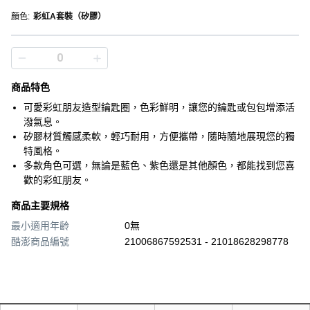
顏色
:
彩虹A套裝（矽膠）
商品特色
可愛彩虹朋友造型鑰匙圈，色彩鮮明，讓您的鑰匙或包包增添活
潑氣息。
矽膠材質觸感柔軟，輕巧耐用，方便攜帶，隨時隨地展現您的獨
特風格。
多款角色可選，無論是藍色、紫色還是其他顏色，都能找到您喜
歡的彩虹朋友。
商品主要規格
最小適用年齡
0無
酷澎商品編號
21006867592531 - 21018628298778