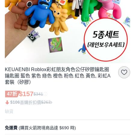
KEUAENBI Roblox彩虹朋友角色公仔矽膠鑰匙圈
鑰匙圈 藍色 紫色 綠色 橙色 粉色 紅色 黃色, 彩虹A
套裝（矽膠）
$157
47折
$341
$106
$263
首購折扣價
缺貨
免運費
(購買火箭跨境商品達 $690 時)