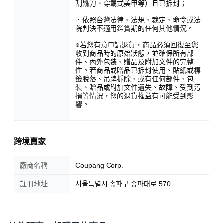
刮鬍刀、穿戴式美甲等）且已拆封；
．依照台灣法律、法規、裁定、命令或法
院判決不適用鑑賞期的任何其他情況。
※若您有意申請退貨，商品必須回復至您
收到商品時的原始狀態，並確保所有部
件、內外包裝、贈品及附加文件的完整
性。若商品或贈品已拆封使用、貼紙或標
籤脫落、吊牌拆除、或有任何部件、包
裝、贈品或附加文件遺失、故障、受到污
損等情況，您的退貨權益有可能受到影
響。
跨境賣家
廠商名稱
Coupang Corp.
註冊地址
서울특별시 송파구 송파대로 570