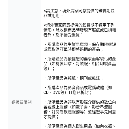
※請注意，境外賣家同意提供的鑑賞期並
非試用期。
※境外賣家同意提供的鑑賞期不適用下列
情形，除收到商品時發現有瑕疵或已損壞
者外，恕不接受退貨：
．所購產品為生鮮易腐類、保存期限很短
或您取消訂單時即將過期的產品；
．所購產品為依據您的要求而客製化的產
品（如刻製印章、訂製服、相片印製產品
等）；
．所購產品為報紙、期刊或雜誌；
．所購產品為影音商品或電腦軟體（如
CD、DVD等）且您已拆封；
．所購產品為非以有形媒介提供的數位內
退換貨限制
容或線上服務（如電子書、影音串流服
務、訂閱制軟體服務等）並經您事先同意
才提供；
．所購產品為個人衛生用品（如內衣褲、