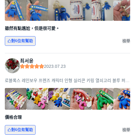
雖然有點尷尬，但是很可愛。
對6位有幫助
檢舉
최서윤
2023.07.23
로블록스 레인보우 프렌즈 캐릭터 인형 실리콘 키링 열쇠고리 블루 퍼플
그린 오렌지 핑크 레드 옐로우, 레인보우C세트(실리콘), 1개
價格合理
對6位有幫助
檢舉