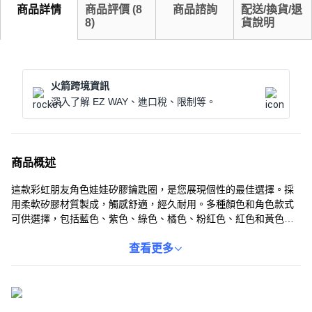
商品詳情
商品評價
(
8
商品諮詢
配送/換貨/退
8
)
貨說明
火箭跨境資訊
深入了解 EZ WAY、進口稅、限制等。
商品概述
這款彩虹朋友角色娃娃矽膠鑰匙圈，是您展現個性的最佳選擇。採
用柔軟矽膠材質製成，觸感舒適，經久耐用。多種顏色和角色款式
可供選擇，包括藍色、紫色、綠色、橘色、粉紅色、紅色和黃色
等，滿足您的不同喜好。無論是掛在鑰匙上還是裝飾包包，都能增
添一份童趣和活力。這款鑰匙圈不僅實用，也是一份充滿心意的禮
查看更多
物。