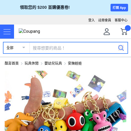
領取您的 $200 首購優惠卷!
打開 App
登入
註冊會員
客服中心
全部
酷澎首頁
玩具休閒
嬰幼兒玩具
安撫娃娃