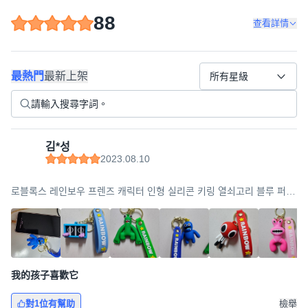
88
查看詳情
最熱門
最新上架
所有星級
김*성
2023.08.10
로블록스 레인보우 프렌즈 캐릭터 인형 실리콘 키링 열쇠고리 블루 퍼플
그린 오렌지 핑크 레드 옐로우, 레인보우A세트(실리콘), 1개
我的孩子喜歡它
對1位有幫助
檢舉