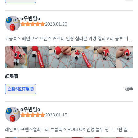
o우빈맘o
2023.01.20
로블록스 레인보우 프렌즈 캐릭터 인형 실리콘 키링 열쇠고리 블루 퍼플
그린 오렌지 핑크 레드 옐로우 크리스마스 선물 사은품증정, 레드(실리
콘)
紅眼睛
對6位有幫助
檢舉
o우빈맘o
2023.01.15
레인보우프렌즈열쇠고리 로블록스 ROBLOX 인형 블루 핑크 그린 옐로
우 rainbowfriends 키링