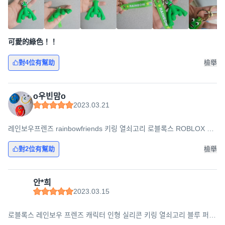
可愛的綠色！！
對4位有幫助
檢舉
o우빈맘o
2023.03.21
레인보우프렌즈 rainbowfriends 키링 열쇠고리 로블록스 ROBLOX 인
형 블루 핑크 그린 옐로우 크리스마스선물
對2位有幫助
檢舉
안*희
2023.03.15
로블록스 레인보우 프렌즈 캐릭터 인형 실리콘 키링 열쇠고리 블루 퍼플
그린 오렌지 핑크 레드 옐로우 크리스마스 선물 사은품증정, 외눈브라운