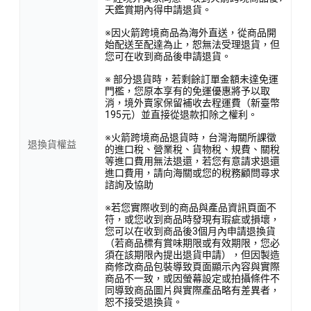
天鑑賞期內得申請退貨。
※因火箭跨境商品為海外直送，從商品開
始配送至配達為止，恕無法受理退貨，但
您可在收到商品後申請退貨。
※ 部分退貨時，若剩餘訂單金額未達免運
門檻，您原本享有的免運優惠將予以取
消，境外賣家保留補收去程運費（新臺幣
195元）並直接從退款扣除之權利。
※火箭跨境商品退貨時，台灣海關所課徵
退換貨權益
的進口稅、營業稅、貨物稅、規費、關稅
等進口費用無法退還，若您有意請求退還
進口費用，請向海關或您的稅務顧問尋求
諮詢及協助
※若您實際收到的商品與產品資訊頁面不
符，或您收到商品時發現有瑕疵或損壞，
您可以在收到商品後3個月內申請退換貨
（若商品標有賞味期限或有效期限，您必
須在該期限內提出退貨申請），但因製造
商修改商品包裝導致頁面顯示內容與實際
商品不一致，或因螢幕設定或拍攝條件不
同導致商品圖片與實際產品略有差異者，
恕不接受退換貨。