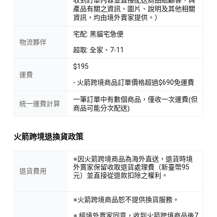
產品有關之資訊、圖片、說明及其他相關
資訊，均由境外賣家提供。）
宅配: 黑貓宅急便
物流夥伴
超取: 全家、7-11
$195
運費
- 火箭跨境商品訂單價格超過$690免運費
一筆訂單中有數個商品，僅收一次運費(但
統一運費計算
商品可能分次配送)
火箭跨境退換貨政策
※因火箭跨境商品為海外直送，退貨時境
外賣家保留收取退貨處理費（新臺幣95
退貨費用
元）並直接從退款扣除之權利。
※火箭跨境商品恕不提供換貨服務。
※ 經境外賣家同意，收到火箭跨境商品後7