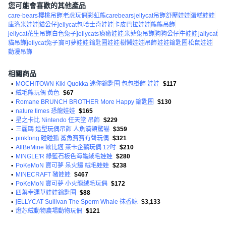
您可能會喜歡的其他產品
care-bears
櫻桃吊飾
老虎玩偶
彩虹熊carebears
jellycat吊飾
舒壓娃娃
蛋糕娃娃
庫洛米娃娃
貓公仔
jellycat包
哈士奇娃娃
卡皮巴拉娃娃
熊熊吊飾
jellycat花生吊飾
白色兔子
jellycats
療癒娃娃
米菲兔吊飾
狗狗公仔
牛娃娃
jallycat
貓吊飾
jellycat兔子
寶可夢娃娃
鑰匙圈娃娃
樹懶娃娃
吊飾
娃娃鑰匙圈
松鼠娃娃
動漫吊飾
相關商品
•
MOCHITOWN Kiki Quokka 迷你鑰匙圈 包包掛飾 娃娃
$117
•
絨毛熊玩偶 黃色
$67
•
Romane BRUNCH BROTHER More Happy 鑰匙圈
$130
•
nature times 恐龍娃娃
$165
•
星之卡比 Nintendo 任天堂 吊飾
$229
•
三麗鷗 造型玩偶吊飾 人魚漢頓驚嚇
$359
•
pinkfong 碰碰狐 鯊魚寶寶有聲玩偶
$321
•
AllBeMine 歐比邁 萊卡企鵝玩偶 12吋
$210
•
MINGLE'R 綠藍石板色海龜絨毛娃娃
$280
•
PoKeMoN 寶可夢 呆火鱷 絨毛娃娃
$238
•
MINECRAFT 豬娃娃
$467
•
PoKeMoN 寶可夢 小火龍絨毛玩偶
$172
•
四葉幸運草娃娃鑰匙圈
$88
•
jELLYCAT Sullivan The Sperm Whale 抹香鯨
$3,133
•
燈芯絨動物農場動物玩偶
$121