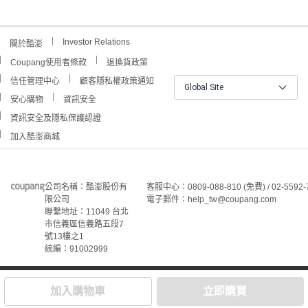
Investor Relations
關於酷澎
Coupang使用者條款
退換貨政策
信任管理中心
顧客隱私權政策通知
Global Site
安心購物
資訊安全
資訊安全及隱私保護認證
加入酷澎商城
公司名稱：酷澎股份有
客服中心：0809-088-810 (免費) / 02-5592-
限公司
電子郵件：help_tw@coupang.com
聯繫地址：11049 台北
市信義區信義路五段7
號13樓之1
統編：91002999
©Coupang Taiwan Co., Ltd. 保留所有權利。
本網站上顯示的所有商標、標誌和服務標誌均為酷澎股份有
加入購物車
立即購買
限公司和/或其在美國和其他國家/地區註冊之關聯公司之所
屬財產。