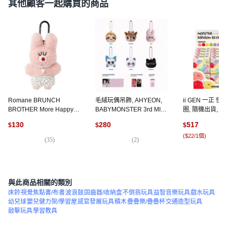
其他顧客一起購買的商品
Romane BRUNCH
毛絨玩偶吊飾, AHYEON,
ii GEN 一正 
BROTHER More Happy
BABYMONSTER 3rd MINI
圈, 隨機出貨, 7c
鑰匙圈, 小兔子, 13.5cm, 1
ALBUM [춤 (CHOOM)]
130
280
517
$
$
$
個
Plush Keyring Ver.
(
$22/1個
)
(
35
)
(
2
)
(
1
與此商品相關的類別
床鈴
視覺焦點書/布書
波浪鼓
固齒器/收納盒
不倒翁玩具
益智音樂玩具
戲水玩具
幼兒球
嬰兒健力架/學習屋
感官發展玩具
積木
疊疊樂/疊疊杯
交通造型玩具
敲擊玩具
學習教具