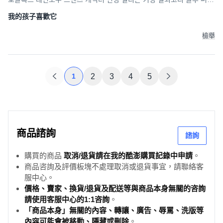
그린 오렌지 핑크 레드 옐로우, 레인보우A세트(실리콘), 1개
我的孩子喜歡它
檢舉
1
2
3
4
5
商品諮詢
諮詢
購買的商品
取消/退貨請在我的酷澎購買記錄中申請
。
商品咨詢及評價板塊不處理取消或退貨事宜，請聯絡客
服中心。
價格、賣家、換貨/退貨及配送等與商品本身無關的咨詢
請使用客服中心的1:1咨詢
。
「商品本身」無關的內容、轉讓、廣告、辱罵、洗版等
內容可能會被移動、隱藏或刪除
。