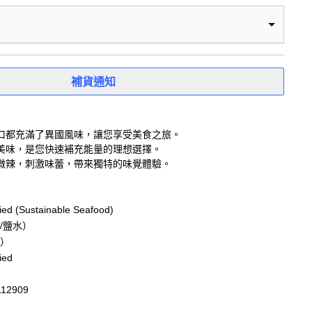
補貨通知
口都充滿了異國風味，讓您享受美食之旅。
美味，是您快速補充能量的理想選擇。
微辣，刺激味蕾，帶來獨特的味覺體驗。
ied (Sustainable Seafood)
/鹽水）
）
ied
112909