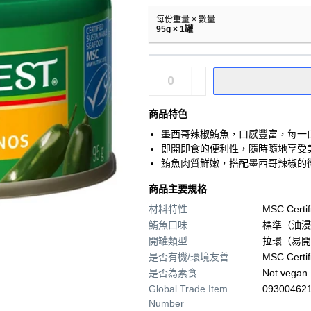
每份重量 × 數量
95g × 1罐
商品特色
墨西哥辣椒鮪魚，口感豐富，每一
即開即食的便利性，隨時隨地享受
鮪魚肉質鮮嫩，搭配墨西哥辣椒的
商品主要規格
材料特性
MSC Certif
鮪魚口味
標準（油浸
開罐類型
拉環（易開
是否有機/環境友善
MSC Certif
是否為素食
Not vegan
Global Trade Item
09300462
Number