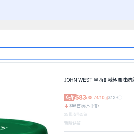
JOHN WEST 墨西哥辣椒風味鮪魚, 
$83
6折
($8.74/10g)
$139
$56
首購折扣價
$5 酷澎幣回饋
暫時缺貨