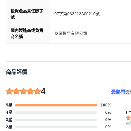
投保產品責任險字
07字第062212A00210號 ​
號
國內製造商或負責
友暉貿易有限公司
商名稱
商品評價
4
最熱門
最
5星
100
%
4星
0
%
L*
3星
0
%
賣
2星
0
%