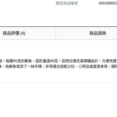
酷澎商品編號
465308653
商品評價
(
4
)
商品諮詢
味體驗。每罐95克的鮪魚，固形量達88克，採用拉環式易開罐設計，方便
味，為鮪魚增添了一絲辛辣，非常適合搭配沙拉、三明治或直接食用，隨