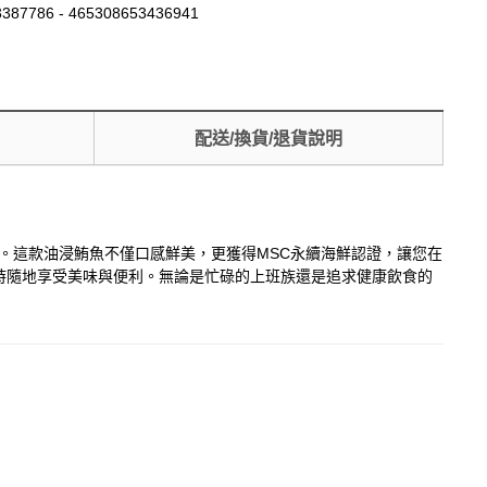
387786 - 465308653436941
配送/換貨/退貨說明
快捷。這款油浸鮪魚不僅口感鮮美，更獲得MSC永續海鮮認證，讓您在
時隨地享受美味與便利。無論是忙碌的上班族還是追求健康飲食的