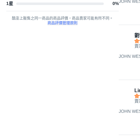
JOHN W
1星
0
%
酷澎上販售之同一商品的商品評價，商品賣家可能有所不同。
商品評價管理原則
劉
賣
JOHN W
Li
賣
JOHN W