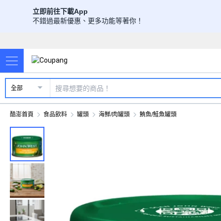
立即前往下載App
不錯過最新優惠、更多功能等著你！
全部
酷澎首頁
食品飲料
罐頭
海鮮/肉罐頭
鮪魚/鮭魚罐頭