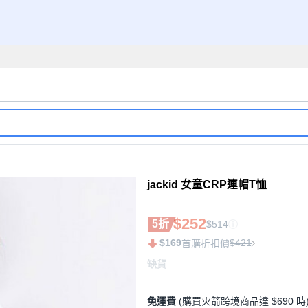
jackid 女童CRP連帽T恤
$252
5折
$514
$169
$421
首購折扣價
缺貨
免運費
(購買火箭跨境商品達 $690 時