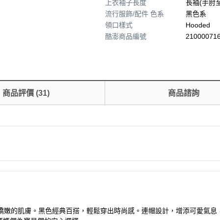
上衣袖子長度
長袖(手肘
流行服飾/配件 色系
黑色系
領口樣式
Hooded
酷澎商品編號
210000716
商品評價
(
31
)
商品諮詢
護孩子嬌嫩的肌膚。黑色經典百搭，輕鬆穿出時尚感。連帽設計，增添可愛