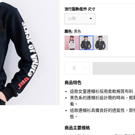
流行服飾/配件 尺寸
11號
顏色
:
黑色
商品特色
這款女童連帽衫採用柔軟棉質布料
黑色系的連帽衫設計簡約時尚，輕
看。
這款連帽衫具備良好的透氣性，即
態。
商品主要規格