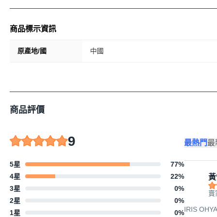
商品標示資訊
原產地/國
中國
商品評價
9
最熱門
最
5星
77
%
4星
22
%
黃
3星
0
%
賣
2星
0
%
IRIS O
1星
0
%