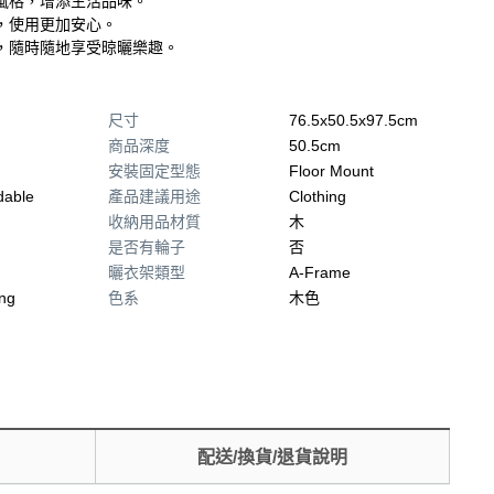
風格，增添生活品味。
，使用更加安心。
，隨時隨地享受晾曬樂趣。
尺寸
76.5x50.5x97.5cm
商品深度
50.5cm
安裝固定型態
Floor Mount
dable
產品建議用途
Clothing
收納用品材質
木
是否有輪子
否
曬衣架類型
A-Frame
ng
色系
木色
配送/換貨/退貨說明