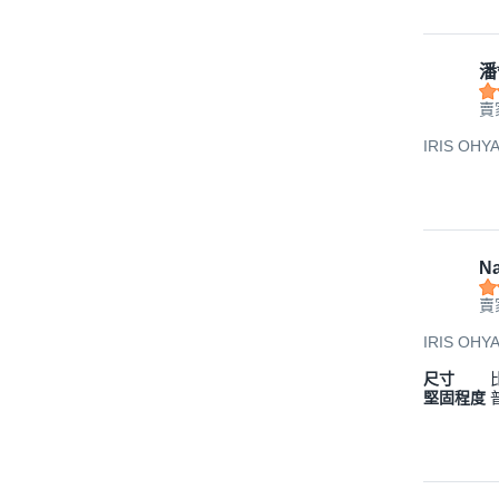
潘
賣
IRIS O
Na
賣
IRIS O
尺寸
堅固程度