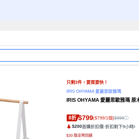
只剩
3
件，
要買要快！
IRIS OHYAMA 愛麗思歐雅瑪
IRIS OHYAMA 愛麗思歐雅瑪
$799
8折
($799/1個)
$999
$200
·
首購折扣價
折扣剩下9小時
$30 酷澎幣回饋