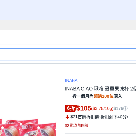
INABA
INABA CIAO 啾嚕 豪華果凍杯 2個
近一個月內
超過100位
購入
$105
6折
($3.75/10g)
$176
$71
·
首購折扣價
折扣剩下40分
$2 酷澎幣回饋