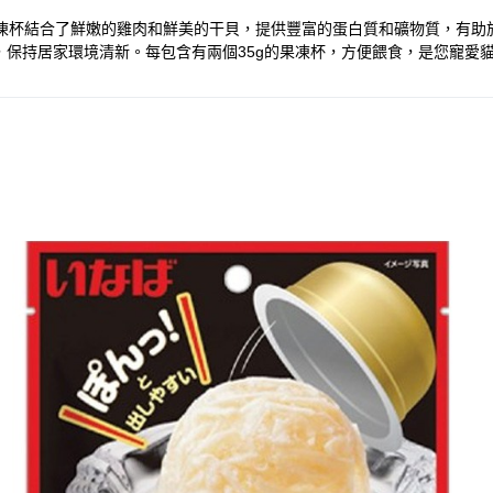
款果凍杯結合了鮮嫩的雞肉和鮮美的干貝，提供豐富的蛋白質和礦物質，有
保持居家環境清新。每包含有兩個35g的果凍杯，方便餵食，是您寵愛