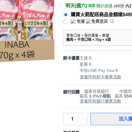
明天(週六) 8/8
預計送達
(
40分
內
購買火箭配送商品金額達$49
免運
免費退貨
零食口味 × 每份重量 × 數量
雞肉 + 干貝口味 × 70g × 4袋
刷卡優惠
王道卡
星展卡
中信LINE Pay Visa卡
查看所有刷卡優惠活動
國泰世華銀行
中國信
銀行回饋
最高
3.3%小樹點
最高
$5
查看所有銀行優惠活動
加入