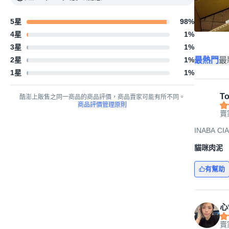
5星
98
%
4星
1
%
3星
1
%
最熱門
最
2星
1
%
1星
1
%
To
酷澎上販售之同一商品的商品評價，商品賣家可能有所不同。
商品評價管理原則
賣
INABA C
貓咪肉泥
有幫助
心
賣