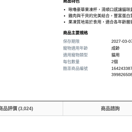
商品特色
啾嚕豪華果凍杯，滑順口感讓貓咪
雞肉與干貝的完美結合，豐富蛋白
果凍質地易於食用，適合各年齡層
商品主要規格
保存期限
2027-03-
寵物適用年齡
成齡
適用寵物類型
貓用
每包數量
2個
酷澎商品編號
164243387
39982650
商品評價
(
3,024
)
商品諮詢