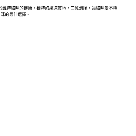
助於維持貓咪的健康。獨特的果凍質地，口感滑順，讓貓咪愛不釋
貓咪的最佳選擇。