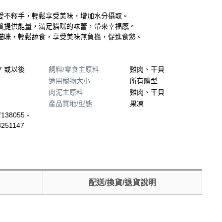
愛不釋手，輕鬆享受美味，增加水分攝取。
質提供能量，滿足貓咪的味蕾，帶來幸福感。
貓咪，輕鬆舔食，享受美味無負擔，促進食慾。
07 或以後
飼料/零食主原料
雞肉、干貝
適用寵物大小
所有體型
肉泥主原料
雞肉、干貝
產品質地/型態
果凍
138055 -
8251147
配送/換貨/退貨說明