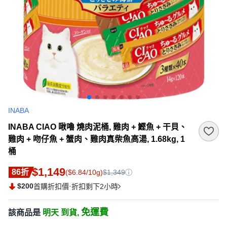
INABA
INABA CIAO 啾嚕 燒肉泥桶, 雞肉 + 鰹魚 + 干貝、
雞肉 + 吻仔魚 + 蟹肉、雞肉真柴魚高湯, 1.68kg, 1
桶
$1,149
86折
($6.84/10g)
$1,349
$200
·
首購折扣價
折扣剩下2小時
免運費
該商品是
明天 到貨,