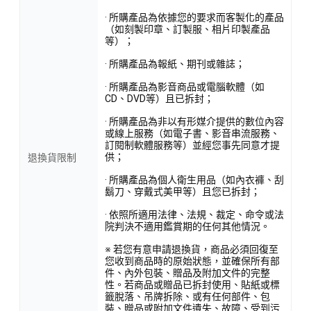
· 所購產品為依據您的要求而客製化的產品
（如刻製印章、訂製服、相片印製產品
等）；
· 所購產品為報紙、期刊或雜誌；
· 所購產品為影音商品或電腦軟體（如
CD、DVD等）且已拆封；
· 所購產品為非以有形媒介提供的數位內容
或線上服務（如電子書、影音串流服務、
訂閱制軟體服務等）並經您事先同意才提
供；
退換貨限制
· 所購產品為個人衛生用品（如內衣褲、刮
鬍刀、穿戴式美甲等）且您已拆封；
· 依照所適用法律、法規、裁定、命令或法
院判決不適用鑑賞期的任何其他情況。
※ 若您有意申請退換貨，商品必須回復至
您收到商品時的原始狀態，並確保所有部
件、內外包裝、贈品及附加文件的完整
性。若商品或贈品已拆封使用、貼紙或標
籤脫落、吊牌拆除、或有任何部件、包
裝、贈品或附加文件遺失、故障、受到污