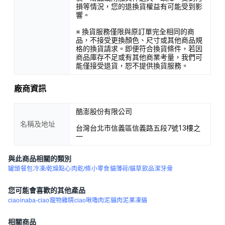
損等情況，您的退換貨權益有可能受到影
響。
※ 換貨服務僅限與原訂單完全相同的商
品，不接受更換顏色、尺寸或其他商品規
格的換貨請求。即便符合換貨條件，若因
商品庫存不足或有其他商業考量，我們可
能僅接受退貨，恕不提供換貨服務。
廠商資訊
酷澎股份有限公司
名稱及地址
台灣台北市信義區信義路五段7號13樓之
一
與此商品相關的類別
罐頭
餐包
冷凍/乾燥點心
肉乾/條
小零食
貓薄荷/貓草
飲品
潔牙骨
您可能會喜歡的其他產品
ciao
inaba-ciao
寵物雞精
ciao啾嚕肉泥
貓肉泥
果凍貓
相關商品