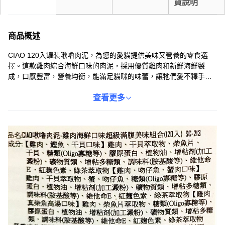
貨說明
商品概述
CIAO 120入罐裝啾嚕肉泥，為您的愛貓提供美味又營養的零食選
擇。這款雞肉綜合海鮮口味的肉泥，採用優質雞肉和新鮮海鮮製
成，口感豐富，營養均衡，能滿足貓咪的味蕾，讓牠們愛不釋手。
每罐1680g的大容量，內含120條獨立包裝的肉泥，方便餵食，也易
於保存。CIAO啾嚕肉泥不僅美味，還添加了綠茶消臭成分，有助於
查看更多
減少貓咪便便的異味，保持居家環境的清新。給您的愛貓最好的，
就從CIAO啾嚕肉泥開始！