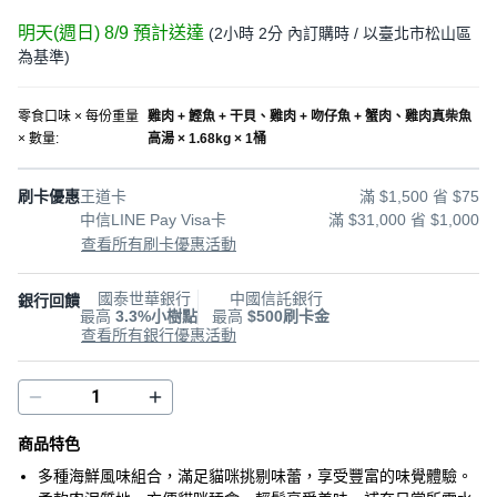
明天(週日) 8/9
預計送達
(
2小時 2分
內訂購時
/ 以臺北市松山區
為基準
)
零食口味 × 每份重量
雞肉 + 鰹魚 + 干貝、雞肉 + 吻仔魚 + 蟹肉、雞肉真柴魚
× 數量
:
高湯 × 1.68kg × 1桶
刷卡優惠
王道卡
滿 $1,500 省 $75
中信LINE Pay Visa卡
滿 $31,000 省 $1,000
查看所有刷卡優惠活動
國泰世華銀行
中國信託銀行
銀行回饋
最高
3.3%小樹點
最高
$500刷卡金
查看所有銀行優惠活動
商品特色
多種海鮮風味組合，滿足貓咪挑剔味蕾，享受豐富的味覺體驗。