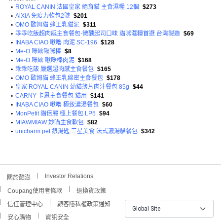
•
ROYAL CANIN 法國皇家 絕育貓 主食濕糧 12個
$273
•
AiXiA 免疫力軟包2號
$201
•
OMO 歐姆貓 蜂王乳貓泥
$311
•
乖乖吃飯超肉感主食餐包-微醺起司口味 貓咪濕糧首選 台灣製造
$69
•
INABA CIAO 啾嚕 肉泥 SC-196
$128
•
Me-O 咪歐啾咪棒
$8
•
Me-O 咪歐 啾咪棒肉泥
$168
•
乖乖吃飯 嚴選超肉感主食餐包
$165
•
OMO 歐姆貓 蜂王乳綿密主食餐包
$178
•
皇家 ROYAL CANIN 幼貓薄片肉汁餐包 85g
$44
•
CARNY 卡恩主食餐包 貓用
$141
•
INABA CIAO 啾嚕 極致濃湯餐包
$60
•
MonPetit 貓倍麗 極上餐包 LP5
$94
•
MIAWMIAW 妙喵主食軟包
$82
•
unicharm pet 銀湯匙 三星美食 法式濃湯貓餐包
$342
Investor Relations
關於酷澎
Coupang使用者條款
退換貨政策
信任管理中心
顧客隱私權政策通知
Global Site
安心購物
資訊安全