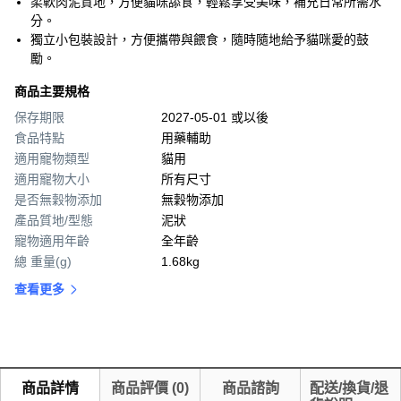
柔軟肉泥質地，方便貓咪舔食，輕鬆享受美味，補充日常所需水
分。
獨立小包裝設計，方便攜帶與餵食，隨時隨地給予貓咪愛的鼓
勵。
商品主要規格
保存期限
2027-05-01 或以後
食品特點
用藥輔助
適用寵物類型
貓用
適用寵物大小
所有尺寸
是否無穀物添加
無穀物添加
產品質地/型態
泥狀
寵物適用年齡
全年齡
總 重量(g)
1.68kg
查看更多
商品詳情
商品評價
(
0
)
商品諮詢
配送/換貨/退