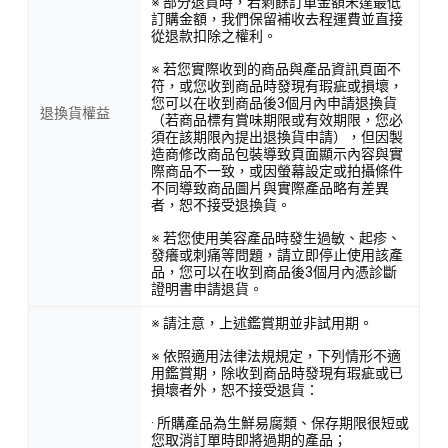
※ 部分退貨時，若剩餘訂單金額未達最低
訂購金額，我們保留補收去程運費並直接
從退款扣除之權利。
※ 若您實際收到的商品與產品資訊頁面不
符，或您收到商品時發現有瑕疵或損壞，
您可以在收到商品後3個月內申請退換貨
退換貨權益
（若商品標有賞味期限或有效期限，您必
須在該期限內提出退換貨申請），但因製
造商修改商品包裝導致頁面顯示內容與實
際商品不一致，或因螢幕設定或拍攝條件
不同導致商品圖片與實際產品略有差異
者，恕不接受退換貨。
※ 若您使用美容產品時發生過敏、起疹、
發癢或刺痛等問題，請立即停止使用該產
品，您可以在收到商品後3個月內憑診斷
證明書申請退貨。
※ 請注意，上述鑑賞期並非試用期。
※ 依照適用法律法規規定，下列情形不適
用鑑賞期，除收到商品時發現有瑕疵或已
損壞者外，恕不接受退貨：
· 所購產品為生鮮易腐類、保存期限很短或
您取消訂單時即將過期的產品；