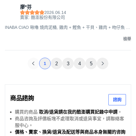
廖*芬
2026.06.14
賣家: 酷澎股份有限公司
INABA CIAO 啾嚕 燒肉泥桶, 雞肉 + 鰹魚 + 干貝、雞肉 + 吻仔魚 +
蟹肉、雞肉真柴魚高湯, 1.68kg, 1桶
檢舉
1
2
3
4
5
商品諮詢
諮詢
購買的商品
取消/退貨請在我的酷澎購買記錄中申請
。
商品咨詢及評價板塊不處理取消或退貨事宜，請聯絡客
服中心。
價格、賣家、換貨/退貨及配送等與商品本身無關的咨詢