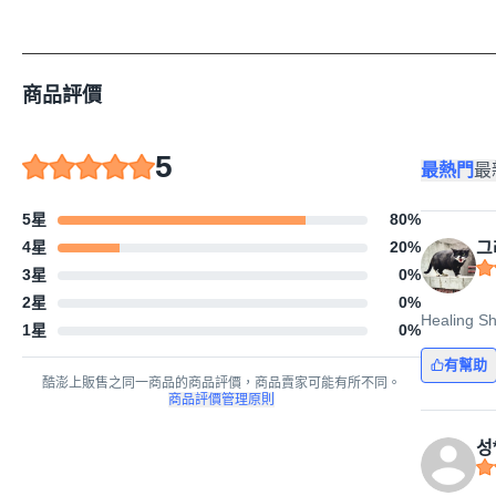
商品評價
5
最熱門
最
5星
80
%
4星
20
%
그
3星
0
%
2星
0
%
Healing
1星
0
%
有幫助
酷澎上販售之同一商品的商品評價，商品賣家可能有所不同。
商品評價管理原則
성