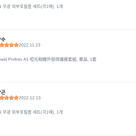
1 무광 외부호필름 세트(각1매), 1개
*수
2022.11.23
 Shield Profoto A1 啞光相機外部保護膜套組, 單品, 1套
*곤
2022.12.13
1 무광 외부호필름 세트(각1매), 1개