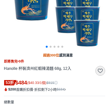
超過300位
感到滿意
即將售完•9件
Hanolle 杯裝濟州紅蝦辣湯麵 68g, 12入
$484
53折
($40.33/1個)
$915
$200
·
$684
首購折扣價
折扣剩下2小時
總數量