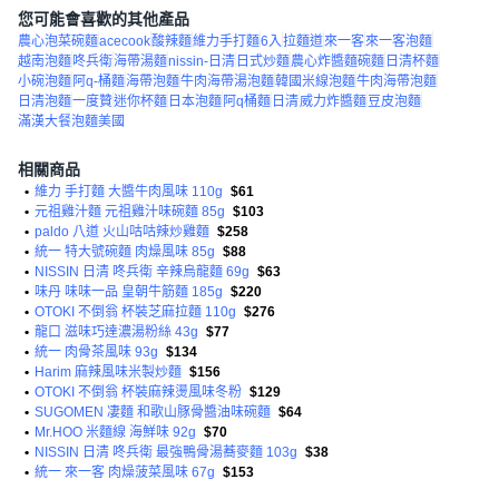
您可能會喜歡的其他產品
農心泡菜碗麵
acecook
酸辣麵
維力手打麵
6入
拉麵道
來一客
來一客泡麵
越南泡麵
咚兵衛
海帶湯麵
nissin-日清
日式炒麵
農心炸醬麵碗麵
日清杯麵
小碗泡麵
阿q-桶麵
海帶泡麵
牛肉海帶湯泡麵
韓國米線泡麵
牛肉海帶泡麵
日清泡麵
一度贊
迷你杯麵
日本泡麵
阿q桶麵
日清
威力炸醬麵
豆皮泡麵
滿漢大餐泡麵美國
相關商品
•
維力 手打麵 大醬牛肉風味 110g
$61
•
元祖雞汁麵 元祖雞汁味碗麵 85g
$103
•
paldo 八道 火山咕咕辣炒雞麵
$258
•
統一 特大號碗麵 肉燥風味 85g
$88
•
NISSIN 日清 咚兵衛 辛辣烏龍麵 69g
$63
•
味丹 味味一品 皇朝牛筋麵 185g
$220
•
OTOKI 不倒翁 杯裝芝麻拉麵 110g
$276
•
龍口 滋味巧達濃湯粉絲 43g
$77
•
統一 肉骨茶風味 93g
$134
•
Harim 麻辣風味米製炒麵
$156
•
OTOKI 不倒翁 杯裝麻辣燙風味冬粉
$129
•
SUGOMEN 凄麵 和歌山豚骨醬油味碗麵
$64
•
Mr.HOO 米麵線 海鮮味 92g
$70
•
NISSIN 日清 咚兵衛 最強鴨骨湯蕎麥麵 103g
$38
•
統一 來一客 肉燥菠菜風味 67g
$153