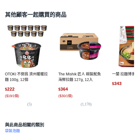
其他顧客一起購買的商品
OTOKI 不倒翁 濟州暖暖拉
The Mishik 匠人 碗裝魷魚
一蘭 拉麵博多細
麵 100g, 12個
海鮮拉麵 127g, 12入
343
$
222
364
$
$
(
5
(
$19/1個
)
(
$30/1個
)
(
5
)
(
1,170
)
與此商品相關的類別
袋裝泡麵