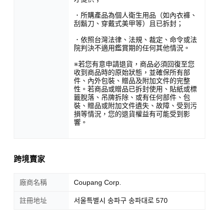
．所購產品為個人衛生用品（如內衣褲、
刮鬍刀、穿戴式美甲等）且已拆封；
．依照台灣法律、法規、裁定、命令或法
院判決不適用鑑賞期的任何其他情況。
※若您有意申請退貨，商品必須回復至您
收到商品時的原始狀態，並確保所有部
件、內外包裝、贈品及附加文件的完整
性。若商品或贈品已拆封使用、貼紙或標
籤脫落、吊牌拆除、或有任何部件、包
裝、贈品或附加文件遺失、故障、受到污
損等情況，您的退貨權益有可能受到影
響。
跨境賣家
廠商名稱
Coupang Corp.
註冊地址
서울특별시 송파구 송파대로 570