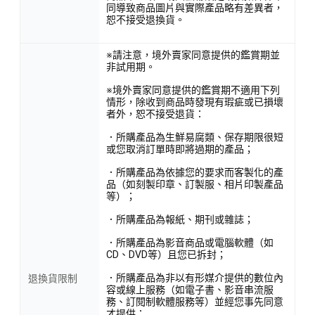
同導致商品圖片與實際產品略有差異者，
恕不接受退換貨。
※請注意，境外賣家同意提供的鑑賞期並
非試用期。
※境外賣家同意提供的鑑賞期不適用下列
情形，除收到商品時發現有瑕疵或已損壞
者外，恕不接受退貨：
．所購產品為生鮮易腐類、保存期限很短
或您取消訂單時即將過期的產品；
．所購產品為依據您的要求而客製化的產
品（如刻製印章、訂製服、相片印製產品
等）；
．所購產品為報紙、期刊或雜誌；
．所購產品為影音商品或電腦軟體（如
CD、DVD等）且您已拆封；
．所購產品為非以有形媒介提供的數位內
退換貨限制
容或線上服務（如電子書、影音串流服
務、訂閱制軟體服務等）並經您事先同意
才提供；