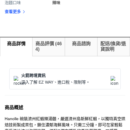
泡麵口味
辣味
查看更多
商品詳情
商品評價
(
46
商品諮詢
配送/換貨/退
4
)
貨說明
火箭跨境資訊
深入了解 EZ WAY、進口稅、限制等。
商品概述
Hanolle 碗裝濟州紅蝦辣湯麵，嚴選濟州島新鮮紅蝦，以獨特真空烘
焙技術製成茶包，鎖住濃郁海鮮風味。只需三分鐘，即可在家輕鬆