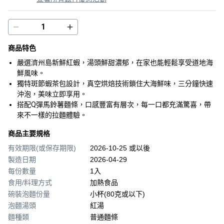
商品特色
嚴選濟州島新鮮紅蝦，湯頭鮮甜濃郁，在家也能輕鬆享受道地海
鮮風味。
獨特斑節蝦茶包設計，真空烘焙技術鎖住大海鮮味，三分鐘快速
沖泡，美味立即享用。
搭配Q彈馬鈴薯麵條，口感豐富有層次，每一口都充滿驚喜，帶
來不一樣的拉麵體驗。
商品主要規格
有效期限(或保存期限)
2026-10-25 或以後
製造日期
2026-04-29
每份數量
1入
食用/料理方式
加熱食品
碗裝泡麵份量
小杯(80克或以下)
泡麵湯頭
紅湯
麵種類
普通麵條