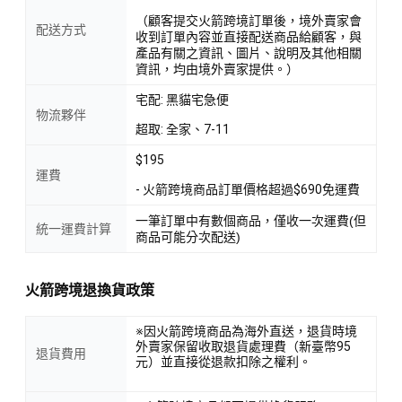
（顧客提交火箭跨境訂單後，境外賣家會
配送方式
收到訂單內容並直接配送商品給顧客，與
產品有關之資訊、圖片、說明及其他相關
資訊，均由境外賣家提供。）
宅配: 黑貓宅急便
物流夥伴
超取: 全家、7-11
$195
運費
- 火箭跨境商品訂單價格超過$690免運費
一筆訂單中有數個商品，僅收一次運費(但
統一運費計算
商品可能分次配送)
火箭跨境退換貨政策
※因火箭跨境商品為海外直送，退貨時境
外賣家保留收取退貨處理費（新臺幣95
退貨費用
元）並直接從退款扣除之權利。