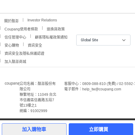
Investor Relations
關於酷澎
Coupang使用者條款
退換貨政策
信任管理中心
顧客隱私權政策通知
Global Site
安心購物
資訊安全
資訊安全及隱私保護認證
加入酷澎商城
公司名稱：酷澎股份有
客服中心：0809-088-810 (免費) / 02-5592-
限公司
電子郵件：help_tw@coupang.com
聯繫地址：11049 台北
市信義區信義路五段7
號13樓之1
統編：91002999
9
©Coupang Taiwan Co., Ltd. 保留所有權利。
本網站上顯示的所有商標、標誌和服務標誌均為酷澎股份有
加入購物車
立即購買
限公司和/或其在美國和其他國家/地區註冊之關聯公司之所
屬財產。