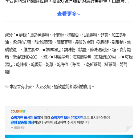
享受道地濟州海鮮拉麵。搭配Q彈有嚼勁的馬鈴薯麵條，口感豐
富，湯頭香辣夠味，每一口都彷彿置身濟州島。無論是拉麵愛好者
還是想嚐鮮的您，都能隨時隨地享受這碗來自大海的美味。
查看更多
成分：■ 麵條：馬鈴薯澱粉、小麥粉、棕櫚油、化製澱粉、麩質、加工食用
油、炙燒熔岩鹽、酸度調節劑、關華豆膠、品質改良劑（碳酸鉀、碳酸鈉、焦
磷酸鈉）、維生素B2／■ 調味粉包：調味粉（精鹽、辣味湯底粉、糖、麥芽糊
精、醬油底料D-200）、糖／■ 特製湯包：海螯蝦湯包（海螯蝦100%）／■ 乾燥
湯包：乾辣椒、乾香菇、乾蔥、乾海帶（海帶）、乾紅蘿蔔（紅蘿蔔、葡萄
糖）
※ 本品含有小麥、大豆及蝦，過敏體質者請斟酌食用。