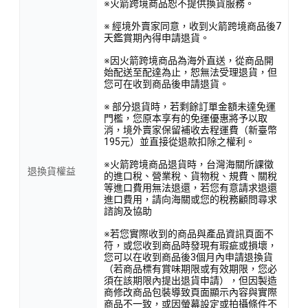
※火箭跨境商品恕不提供換貨服務。
※ 經境外賣家同意，收到火箭跨境商品後7
天鑑賞期內得申請退貨。
※因火箭跨境商品為海外直送，從商品開
始配送至配達為止，恕無法受理退貨，但
您可在收到商品後申請退貨。
※ 部分退貨時，若剩餘訂單金額未達免運
門檻，您原本享有的免運優惠將予以取
消，境外賣家保留補收去程運費（新臺幣
195元）並直接從退款扣除之權利。
※火箭跨境商品退貨時，台灣海關所課徵
退換貨權益
的進口稅、營業稅、貨物稅、規費、關稅
等進口費用無法退還，若您有意請求退還
進口費用，請向海關或您的稅務顧問尋求
諮詢及協助
※若您實際收到的商品與產品資訊頁面不
符，或您收到商品時發現有瑕疵或損壞，
您可以在收到商品後3個月內申請退換貨
（若商品標有賞味期限或有效期限，您必
須在該期限內提出退貨申請），但因製造
商修改商品包裝導致頁面顯示內容與實際
商品不一致，或因螢幕設定或拍攝條件不