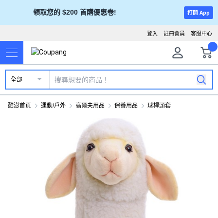
領取您的 $200 首購優惠卷!
打開 App
登入
註冊會員
客服中心
全部
酷澎首頁
運動/戶外
高爾夫用品
保養用品
球桿頭套