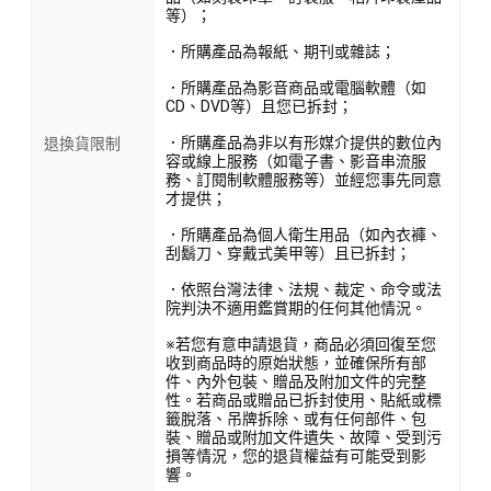
等）；
．所購產品為報紙、期刊或雜誌；
．所購產品為影音商品或電腦軟體（如
CD、DVD等）且您已拆封；
．所購產品為非以有形媒介提供的數位內
退換貨限制
容或線上服務（如電子書、影音串流服
務、訂閱制軟體服務等）並經您事先同意
才提供；
．所購產品為個人衛生用品（如內衣褲、
刮鬍刀、穿戴式美甲等）且已拆封；
．依照台灣法律、法規、裁定、命令或法
院判決不適用鑑賞期的任何其他情況。
※若您有意申請退貨，商品必須回復至您
收到商品時的原始狀態，並確保所有部
件、內外包裝、贈品及附加文件的完整
性。若商品或贈品已拆封使用、貼紙或標
籤脫落、吊牌拆除、或有任何部件、包
裝、贈品或附加文件遺失、故障、受到污
損等情況，您的退貨權益有可能受到影
響。