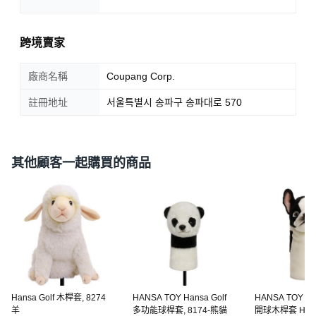
跨境賣家
廠商名稱
Coupang Corp.
註冊地址
서울특별시 송파구 송파대로 570
其他顧客一起購買的商品
Hansa Golf 木桿套, 8274
HANSA TOY Hansa Golf
HANSA TOY
羊
多功能球桿套, 8174-熊貓
開球木桿套 HG82