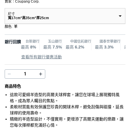
賣家：
Coupang Corp.
尺寸
寬17cm*高35cm*厚25cm
顏色
:
羊
銀行回饋
台新銀行
玉山銀行
中國信託銀行
國泰世華銀行
最高
8%
最高
7.5%
最高
6.2%
最高
3.3%
最
查看所有銀行優惠活動
商品特色
這款可愛綿羊造型的高爾夫球桿套，讓您在球場上展現獨特風
格，成為眾人矚目的焦點。
柔軟材質能有效保護您珍貴的開球木桿，避免刮傷與碰撞，延長
球桿的使用壽命。
精緻的羊造型設計，不僅實用，更增添了高爾夫運動的樂趣，讓
您每次揮桿都充滿好心情。