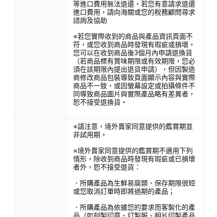
等進口費用無法退還，若您有意請求退還
進口費用，請向海關或您的稅務顧問尋求
諮詢及協助
※若您實際收到的商品與產品資訊頁面不
符，或您收到商品時發現有瑕疵或損壞，
您可以在收到商品後3個月內申請退換貨
（若商品標有賞味期限或有效期限，您必
須在該期限內提出退貨申請），但因製造
商修改商品包裝導致頁面顯示內容與實際
商品不一致，或因螢幕設定或拍攝條件不
同導致商品圖片與實際產品略有差異者，
恕不接受退換貨。
※請注意，境外賣家同意提供的鑑賞期並
非試用期。
※境外賣家同意提供的鑑賞期不適用下列
情形，除收到商品時發現有瑕疵或已損壞
者外，恕不接受退貨：
．所購產品為生鮮易腐類、保存期限很短
或您取消訂單時即將過期的產品；
．所購產品為依據您的要求而客製化的產
品（如刻製印章、訂製服、相片印製產品