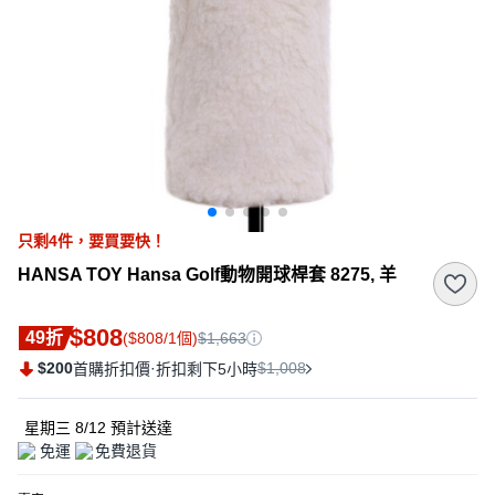
只剩
4
件，
要買要快！
HANSA TOY Hansa Golf動物開球桿套 8275, 羊
$808
49折
($808/1個)
$1,663
$200
·
$1,008
首購折扣價
折扣剩下5小時
星期三 8/12
預計送達
免運
免費退貨