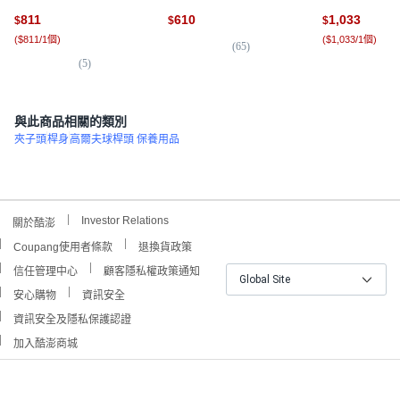
顏色
811
610
1,033
$
$
$
(
$811/1個
)
(
$1,033/1個
)
(
65
)
(
5
)
(
4
)
與此商品相關的類別
夾子頭
桿身
高爾夫球桿頭 保養用品
Investor Relations
關於酷澎
Coupang使用者條款
退換貨政策
信任管理中心
顧客隱私權政策通知
Global Site
安心購物
資訊安全
資訊安全及隱私保護認證
加入酷澎商城