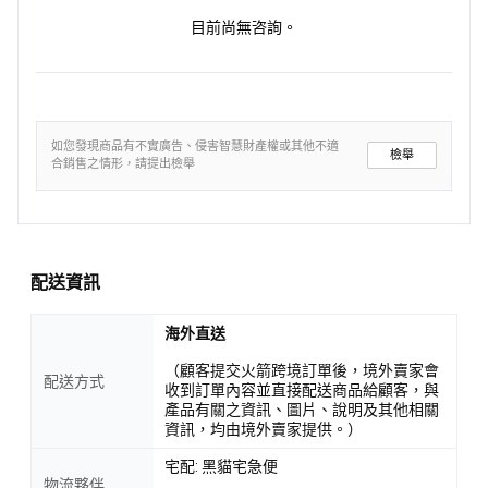
目前尚無咨詢。
如您發現商品有不實廣告、侵害智慧財產權或其他不適
檢舉
合銷售之情形，請提出檢舉
配送資訊
海外直送
（顧客提交火箭跨境訂單後，境外賣家會
配送方式
收到訂單內容並直接配送商品給顧客，與
產品有關之資訊、圖片、說明及其他相關
資訊，均由境外賣家提供。）
宅配: 黑貓宅急便
物流夥伴