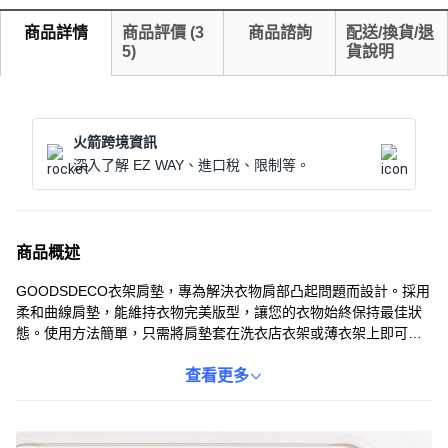
商品詳情
商品評價
(
3
商品諮詢
配送/換貨/退
5
)
貨說明
火箭跨境資訊
深入了解 EZ WAY、進口稅、限制等。
商品概述
GOODSDECO衣架肩墊，專為解決衣物肩部凸起問題而設計。採用
柔和曲線肩墊，能維持衣物完美版型，讓您的衣物始終保持最佳狀
態。使用方法簡單，只需將肩墊套在洗衣店衣架或薄衣架上即可，
輕鬆保管衣物。內部有固定凹槽，即使是薄衣架也能穩固支撐厚重
衣物。不使用時可堆疊保管，節省空間，是您整理衣物的理想選
查看更多
擇。