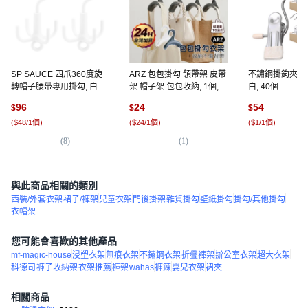
SP SAUCE 四爪360度旋
ARZ 包包掛勾 領帶架 皮帶
不鏽鋼掛鉤夾 Y9
轉帽子腰帶專用掛勾, 白色,
架 帽子架 包包收納, 1個,
白, 40個
2個
深灰
96
24
54
$
$
$
(
$48/1個
)
(
$24/1個
)
(
$1/1個
)
(
8
)
(
1
)
(
4
與此商品相關的類別
西裝/外套衣架
裙子/褲架
兒童衣架
門後掛架
雜貨掛勾
壁紙掛勾
掛勾/其他掛勾
衣帽架
您可能會喜歡的其他產品
mf-magic-house
浸塑衣架
無痕衣架
不鏽鋼衣架
折疊褲架
辦公室衣架
超大衣架
科德司
褲子收納架
衣架推薦
褲架
wahas
褲鍊
嬰兒衣架
裙夾
相關商品