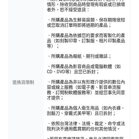
情形，除收到商品時發現有瑕疵或已損壞
者外，恕不接受退貨：
．所購產品為生鮮易腐類、保存期限很短
或您取消訂單時即將過期的產品；
．所購產品為依據您的要求而客製化的產
品（如刻製印章、訂製服、相片印製產品
等）；
．所購產品為報紙、期刊或雜誌；
．所購產品為影音商品或電腦軟體（如
CD、DVD等）且您已拆封；
．所購產品為非以有形媒介提供的數位內
退換貨限制
容或線上服務（如電子書、影音串流服
務、訂閱制軟體服務等）並經您事先同意
才提供；
．所購產品為個人衛生用品（如內衣褲、
刮鬍刀、穿戴式美甲等）且已拆封；
．依照台灣法律、法規、裁定、命令或法
院判決不適用鑑賞期的任何其他情況。
※若您有意申請退貨，商品必須回復至您