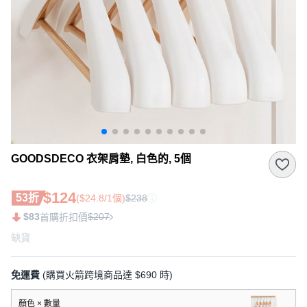
GOODSDECO 衣架肩墊, 白色的, 5個
$124
53折
($24.8/1個)
$238
$83
$207
首購折扣價
缺貨
免運費
(購買火箭跨境商品達 $690 時)
顏色 × 數量