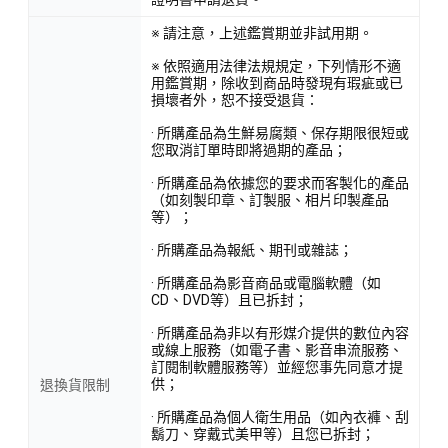
※ 請注意，上述鑑賞期並非試用期。
※ 依照適用法律法規規定，下列情形不適
用鑑賞期，除收到商品時發現有瑕疵或已
損壞者外，恕不接受退貨：
· 所購產品為生鮮易腐類、保存期限很短或
您取消訂單時即將過期的產品；
· 所購產品為依據您的要求而客製化的產品
（如刻製印章、訂製服、相片印製產品
等）；
· 所購產品為報紙、期刊或雜誌；
· 所購產品為影音商品或電腦軟體（如
CD、DVD等）且已拆封；
· 所購產品為非以有形媒介提供的數位內容
或線上服務（如電子書、影音串流服務、
訂閱制軟體服務等）並經您事先同意才提
供；
退換貨限制
· 所購產品為個人衛生用品（如內衣褲、刮
鬍刀、穿戴式美甲等）且您已拆封；