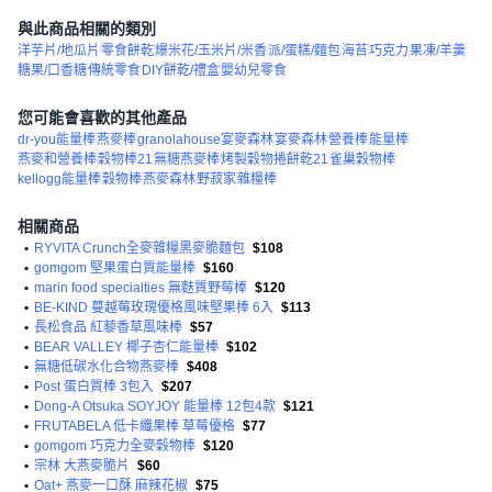
與此商品相關的類別
洋芋片/地瓜片
零食餅乾
爆米花/玉米片/米香
派/蛋糕/麵包
海苔
巧克力
果凍/羊羹
糖果/口香糖
傳統零食
DIY餅乾/禮盒
嬰幼兒零食
您可能會喜歡的其他產品
dr-you能量棒
燕麥棒
granolahouse宴麥森林
宴麥森林
營養棒
能量棒
燕麥和營養棒
穀物棒21
無糖燕麥棒
烤製穀物捲餅乾21
雀巢穀物棒
kellogg能量棒
穀物棒
燕麥森林
野菽家
雜糧棒
相關商品
•
RYVITA Crunch全麥雜糧黑麥脆麵包
$108
•
gomgom 堅果蛋白質能量棒
$160
•
marin food specialties 無麩質野莓棒
$120
•
BE-KIND 蔓越莓玫瑰優格風味堅果棒 6入
$113
•
長松食品 紅藜香草風味棒
$57
•
BEAR VALLEY 椰子杏仁能量棒
$102
•
無糖低碳水化合物燕麥棒
$408
•
Post 蛋白質棒 3包入
$207
•
Dong-A Otsuka SOYJOY 能量棒 12包4款
$121
•
FRUTABELA 低卡纖果棒 草莓優格
$77
•
gomgom 巧克力全麥穀物棒
$120
•
宗林 大燕麥脆片
$60
•
Oat+ 燕麥一口酥 麻辣花椒
$75