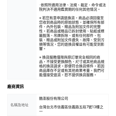
· 依照所適用法律、法規、裁定、命令或法
院判決不適用鑑賞期的任何其他情況。
※ 若您有意申請退換貨，商品必須回復至
您收到商品時的原始狀態，並確保所有部
件、內外包裝、贈品及附加文件的完整
性。若商品或贈品已拆封使用、貼紙或標
籤脫落、吊牌拆除、或有任何部件、包
裝、贈品或附加文件遺失、故障、受到污
損等情況，您的退換貨權益有可能受到影
響。
※ 換貨服務僅限與原訂單完全相同的商
品，不接受更換顏色、尺寸或其他商品規
格的換貨請求。即便符合換貨條件，若因
商品庫存不足或有其他商業考量，我們可
能僅接受退貨，恕不提供換貨服務。
廠商資訊
酷澎股份有限公司
名稱及地址
台灣台北市信義區信義路五段7號13樓之
一