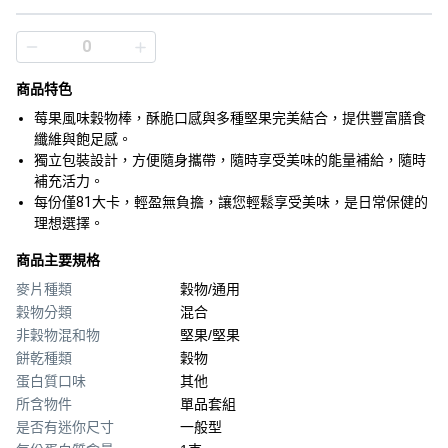
商品特色
莓果風味穀物棒，酥脆口感與多種堅果完美結合，提供豐富膳食
纖維與飽足感。
獨立包裝設計，方便隨身攜帶，隨時享受美味的能量補給，隨時
補充活力。
每份僅81大卡，輕盈無負擔，讓您輕鬆享受美味，是日常保健的
理想選擇。
商品主要規格
麥片種類
穀物/通用
穀物分類
混合
非穀物混和物
堅果/堅果
餅乾種類
穀物
蛋白質口味
其他
所含物件
單品套組
是否有迷你尺寸
一般型