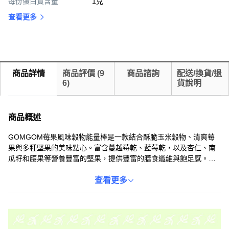
每份蛋白質含量
1克
查看更多
商品詳情
商品評價
(
9
商品諮詢
配送/換貨/退
6
)
貨說明
商品概述
GOMGOM莓果風味穀物能量棒是一款結合酥脆玉米穀物、清爽莓
果與多種堅果的美味點心。富含蔓越莓乾、藍莓乾，以及杏仁、南
瓜籽和腰果等營養豐富的堅果，提供豐富的膳食纖維與飽足感。每
份僅81大卡，讓您輕鬆享受美味，無負擔。獨立包裝設計，方便攜
帶，隨時隨地都能輕鬆享用。
查看更多