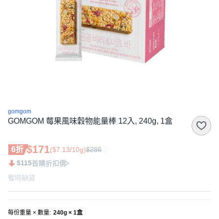
gomgom
GOMGOM 莓果風味穀物能量棒 12入, 240g, 1盒
$171
6折
($7.13/10g)
$286
$115
首購折扣價
暫時缺貨
每份重量 × 數量
:
240g × 1盒