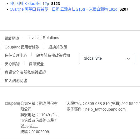
•
에너지바 K 레드베리 12p
$123
•
Ovaltine 阿華田 諾益莎一口脆 五穀杏仁 216g + 米蛋白穀物 192g
$207
Investor Relations
關於酷澎
Coupang使用者條款
退換貨政策
信任管理中心
顧客隱私權政策通知
Global Site
安心購物
資訊安全
資訊安全及隱私保護認證
加入酷澎商城
公司名稱：酷澎股份有
客服中心：0809-088-810 (免費) / 02-5592-
限公司
電子郵件：help_tw@coupang.com
聯繫地址：11049 台北
市信義區信義路五段7
號13樓之1
統編：91002999