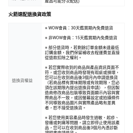
產品可能分次配送)
火箭速配退換貨政策
※ WOW會員：30天鑑賞期內免費退貨
※ 非WOW會員：15天鑑賞期內免費退貨
※ 部分退貨時，若剩餘訂單金額未達最低
訂購金額，我們保留補收去程運費並直接
從退款扣除之權利。
※ 若您實際收到的商品與產品資訊頁面不
符，或您收到商品時發現有瑕疵或損壞，
您可以在收到商品後3個月內申請退換貨
退換貨權益
（若商品標有賞味期限或有效期限，您必
須在該期限內提出退換貨申請），但因製
造商修改商品包裝導致頁面顯示內容與實
際商品不一致，或因螢幕設定或拍攝條件
不同導致商品圖片與實際產品略有差異
者，恕不接受退換貨。
※ 若您使用美容產品時發生過敏、起疹、
發癢或刺痛等問題，請立即停止使用該產
品，您可以在收到商品後3個月內憑診斷
證明書申請退貨。