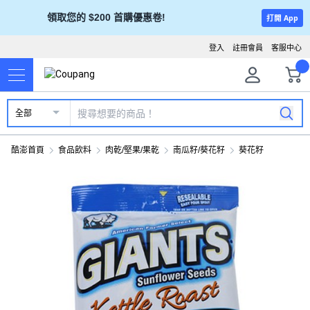
領取您的 $200 首購優惠卷!
打開 App
登入
註冊會員
客服中心
全部
酷澎首頁
食品飲料
肉乾/堅果/果乾
南瓜籽/葵花籽
葵花籽