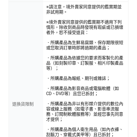
※請注意，境外賣家同意提供的鑑賞期並
非試用期。
※境外賣家同意提供的鑑賞期不適用下列
情形，除收到商品時發現有瑕疵或已損壞
者外，恕不接受退貨：
．所購產品為生鮮易腐類、保存期限很短
或您取消訂單時即將過期的產品；
．所購產品為依據您的要求而客製化的產
品（如刻製印章、訂製服、相片印製產品
等）；
．所購產品為報紙、期刊或雜誌；
．所購產品為影音商品或電腦軟體（如
CD、DVD等）且您已拆封；
．所購產品為非以有形媒介提供的數位內
退換貨限制
容或線上服務（如電子書、影音串流服
務、訂閱制軟體服務等）並經您事先同意
才提供；
．所購產品為個人衛生用品（如內衣褲、
刮鬍刀、穿戴式美甲等）且已拆封；