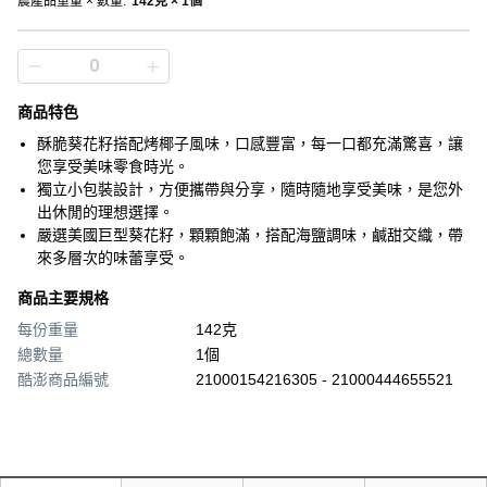
農產品重量 × 數量
:
142克 × 1個
商品特色
酥脆葵花籽搭配烤椰子風味，口感豐富，每一口都充滿驚喜，讓
您享受美味零食時光。
獨立小包裝設計，方便攜帶與分享，隨時隨地享受美味，是您外
出休閒的理想選擇。
嚴選美國巨型葵花籽，顆顆飽滿，搭配海鹽調味，鹹甜交織，帶
來多層次的味蕾享受。
商品主要規格
每份重量
142克
總數量
1個
酷澎商品編號
21000154216305 - 21000444655521