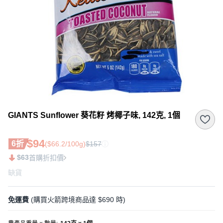
GIANTS Sunflower 葵花籽 烤椰子味, 142克, 1個
$94
6折
($66.2/100g)
$157
$63
首購折扣價
缺貨
免運費
(購買火箭跨境商品達 $690 時)