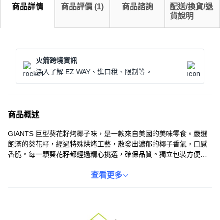
商品詳情
商品評價
(
1
)
商品諮詢
配送/換貨/退
貨說明
火箭跨境資訊
深入了解 EZ WAY、進口稅、限制等。
商品概述
GIANTS 巨型葵花籽烤椰子味，是一款來自美國的美味零食。嚴選
飽滿的葵花籽，經過特殊烘烤工藝，散發出濃郁的椰子香氣，口感
香脆。每一顆葵花籽都經過精心挑選，確保品質。獨立包裝方便攜
帶，隨時隨地享受美味。無論是辦公室、居家休閒或戶外活動，都
是您的理想零食選擇。快來體驗這款令人難以抗拒的美味吧！
查看更多