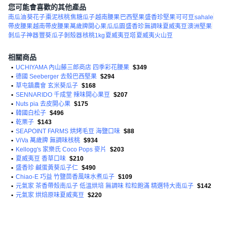
您可能會喜歡的其他產品
南瓜油
葵花子
棗泥核桃
焦糖瓜子
越南腰果
巴西堅果
盛香珍堅果
可可豆
sahale
帶皮腰果
越南帶皮腰果
萬歲牌開心果
瓜瓜園
盛香珍
無調味夏威夷豆
澳洲堅果
剝瓜子神器
豐葵
瓜子剝殼器
核桃1kg
夏威夷豆塔
夏威夷火山豆
相關商品
•
UCHIYAMA 內山藤三郎商店 四季彩花腰果
$349
•
德國 Seeberger 去殼巴西堅果
$294
•
草屯鎮農會 玄米葵瓜子
$168
•
SENNARIDO 千成堂 辣味開心果豆
$207
•
Nuts pia 去皮開心果
$175
•
韓國白松子
$496
•
乾栗子
$143
•
SEAPOINT FARMS 烘烤毛豆 海鹽口味
$88
•
ViVa 萬歲牌 無調味核桃
$934
•
Kellogg's 家樂氏 Coco Pops 麥片
$203
•
夏威夷豆 香草口味
$210
•
盛香珍 鹹蛋黃葵瓜子仁
$490
•
Chiao-E 巧益 竹鹽茴香風味水煮瓜子
$109
•
元氣家 茶香帶殼南瓜子 低溫烘培 無調味 粒粒飽滿 精選特大南瓜子
$142
•
元氣家 烘焙原味夏威夷豆
$220