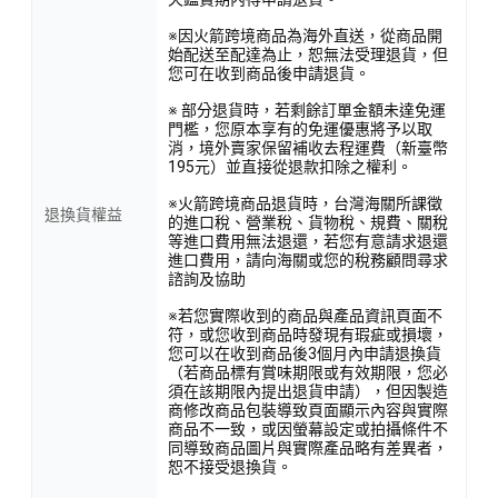
※因火箭跨境商品為海外直送，從商品開
始配送至配達為止，恕無法受理退貨，但
您可在收到商品後申請退貨。
※ 部分退貨時，若剩餘訂單金額未達免運
門檻，您原本享有的免運優惠將予以取
消，境外賣家保留補收去程運費（新臺幣
195元）並直接從退款扣除之權利。
※火箭跨境商品退貨時，台灣海關所課徵
退換貨權益
的進口稅、營業稅、貨物稅、規費、關稅
等進口費用無法退還，若您有意請求退還
進口費用，請向海關或您的稅務顧問尋求
諮詢及協助
※若您實際收到的商品與產品資訊頁面不
符，或您收到商品時發現有瑕疵或損壞，
您可以在收到商品後3個月內申請退換貨
（若商品標有賞味期限或有效期限，您必
須在該期限內提出退貨申請），但因製造
商修改商品包裝導致頁面顯示內容與實際
商品不一致，或因螢幕設定或拍攝條件不
同導致商品圖片與實際產品略有差異者，
恕不接受退換貨。