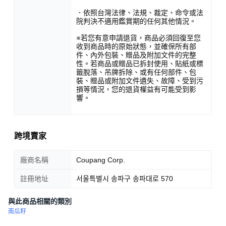
．依照台灣法律、法規、裁定、命令或法
院判決不適用鑑賞期的任何其他情況。
※若您有意申請退貨，商品必須回復至您
收到商品時的原始狀態，並確保所有部
件、內外包裝、贈品及附加文件的完整
性。若商品或贈品已拆封使用、貼紙或標
籤脫落、吊牌拆除、或有任何部件、包
裝、贈品或附加文件遺失、故障、受到污
損等情況，您的退貨權益有可能受到影
響。
跨境賣家
廠商名稱
Coupang Corp.
註冊地址
서울특별시 송파구 송파대로 570
與此商品相關的類別
南瓜籽