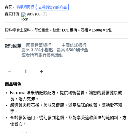
賣家：
貓娘娘商行
去看銷售者的商品
賣家評價
98%
(
60
)
飼料/零食主原料 × 每份重量 × 數量
:
LC1 雞肉 + 石榴 × 1500g × 1包
國泰世華銀行
中國信託銀行
銀行回饋
最高
3.3%小樹點
最高
$500刷卡金
查看所有銀行優惠活動
商品特色
Farmina 法米納低穀配方，提供均衡營養，讓您的愛貓健康成
長，活力充沛。
嚴選雞肉與石榴，美味又健康，滿足貓咪的味蕾，讓牠愛不釋
手。
全齡貓皆適用，從幼貓到老貓，都能享受這款美味的乾飼料，方
便省心。