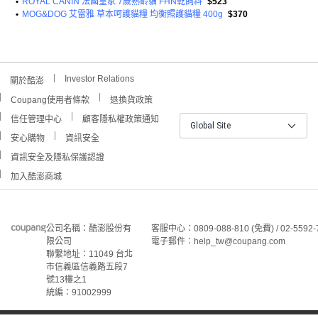
•
ROYAL CANIN 法國皇家 7歲熟齡貓 FHN乾飼料
$523
•
MOG&DOG 艾雷雅 草本呵護貓糧 均衡照護貓糧 400g
$370
Investor Relations
關於酷澎
Coupang使用者條款
退換貨政策
信任管理中心
顧客隱私權政策通知
Global Site
安心購物
資訊安全
資訊安全及隱私保護認證
加入酷澎商城
公司名稱：酷澎股份有
客服中心：0809-088-810 (免費) / 02-5592-
限公司
電子郵件：help_tw@coupang.com
聯繫地址：11049 台北
市信義區信義路五段7
號13樓之1
統編：91002999