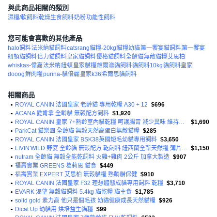
與此商品相關的類別
濕糧/軟飼料
乾燥生食飼料
奶粉
功能性飼料
您可能會喜歡的其他產品
halo飼料
法米納貓飼料
catsrang貓糧-20kg
貓糧幼貓
第一饗宴貓飼料
第一饗宴
紐頓貓飼料
倍力貓飼料
皇家貓飼料
優格貓飼料
全齡貓
無敵貓糧
艾思柏
whiskas-偉嘉
法米納
紐頓
皇家貓糧
維爾滋貓飼料
貓飼料10kg
貓飼料皇家
dooog
鮮肉糧
purina-貓倍麗
皇家k36
希爾思貓飼料
相關商品
•
ROYAL CANIN 法國皇家 老齡貓 專用乾糧 A30 + 12
$696
•
ACANA 愛肯拿 全齡貓 無榖配方飼料
$1,920
•
ROYAL CANIN 皇家 7+熟齡室內貓乾糧 呵護腸胃 減少異味 維持肌肉質量 保持理想體態
$1,690
•
ParkCat 貓樂園 全齡貓 無穀天然高蛋白無敵貓糧
$285
•
ROYAL CANIN 法國皇家 BSK38英國短毛幼貓專用飼料
$3,650
•
LIVIN'WILD 野宴 全齡貓 無穀配方 乾飼料 紐西蘭全新天然糧 薄片外型
$1,150
•
nutram 全齡貓 無穀全能乾飼料 火雞+雞肉 2公斤 加拿大製造
$907
•
福壽實業 GREENS 葛莉思 貓食
$449
•
福壽實業 EXPERT 艾思柏 無穀貓糧 熟齡貓保健
$910
•
ROYAL CANIN 法國皇家 F32 理想體態成貓專用飼料 乾糧
$3,710
•
EVARK 渴望 無穀貓飼料 5.4kg 貓乾糧 貓主食
$1,785
•
solid gold 素力高 他只是個毛孩 幼貓健康成長天然貓糧
$926
•
Dicat Up 幼貓用 烘培益生貓糧
$99