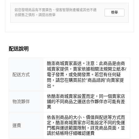
如您發現商品有不實廣告、侵害智慧財產權或其他不適
檢舉
合銷售之情形，請提出檢舉
配送說明
酷澎商城賣家直送。注意：此商品是由商
城賣家提供，賣家依據相關法規開立紙本/
配送方式
電子發票，或免開發票。若您有任何疑
問，請您在購買前於“商品諮詢”向賣家提
出。
依酷澎商城賣家設置而定，同一個賣家店
物流夥伴
鋪的不同商品之運送合作夥伴亦可能有差
異
依各別商品的大小、價值與配送等方式而
定，酷澎商城賣家亦可能設定不同的免運
運費
門檻與運送範圍限制，詳見商品頁面，並
請於結帳時仔細確認運費