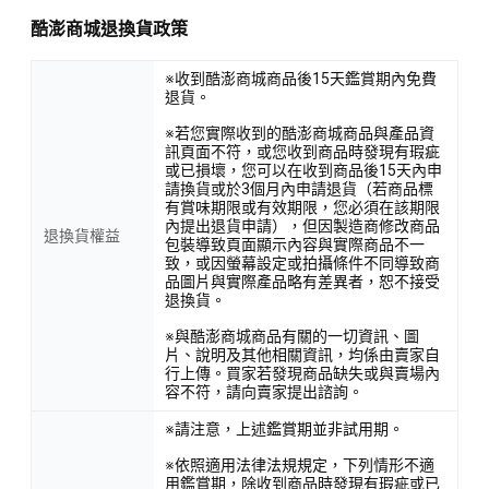
酷澎商城退換貨政策
※收到酷澎商城商品後15天鑑賞期內免費
退貨。
※若您實際收到的酷澎商城商品與產品資
訊頁面不符，或您收到商品時發現有瑕疵
或已損壞，您可以在收到商品後15天內申
請換貨或於3個月內申請退貨（若商品標
有賞味期限或有效期限，您必須在該期限
內提出退貨申請），但因製造商修改商品
退換貨權益
包裝導致頁面顯示內容與實際商品不一
致，或因螢幕設定或拍攝條件不同導致商
品圖片與實際產品略有差異者，恕不接受
退換貨。
※與酷澎商城商品有關的一切資訊、圖
片、說明及其他相關資訊，均係由賣家自
行上傳。買家若發現商品缺失或與賣場內
容不符，請向賣家提出諮詢。
※請注意，上述鑑賞期並非試用期。
※依照適用法律法規規定，下列情形不適
用鑑賞期，除收到商品時發現有瑕疵或已