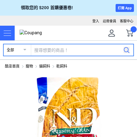
領取您的 $200 首購優惠卷!
打開 App
登入
註冊會員
客服中心
全部
酷澎首頁
寵物
貓飼料
乾飼料