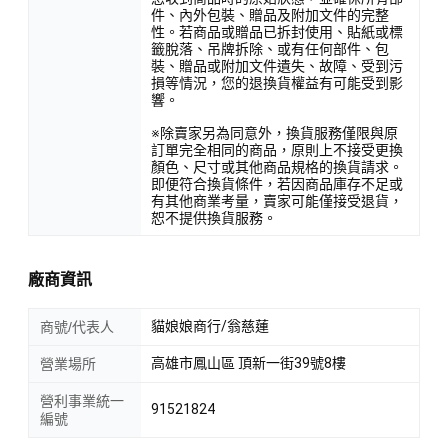
件、內外包裝、贈品及附加文件的完整
性。若商品或贈品已拆封使用、貼紙或標
籤脫落、吊牌拆除、或有任何部件、包
裝、贈品或附加文件遺失、故障、受到污
損等情況，您的退換貨權益有可能受到影
響。
※除賣家另為同意外，換貨服務僅限與原
訂單完全相同的商品，原則上不接受更換
顏色、尺寸或其他商品規格的換貨請求。
即便符合換貨條件，若因商品庫存不足或
有其他商業考量，賣家可能僅接受退貨，
恕不提供換貨服務。
廠商資訊
貓娘娘商行/翁慈蓮
商號/代表人
高雄市鳳山區 頂新一街39號8樓
營業場所
營利事業統一
91521824
編號