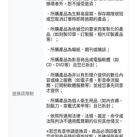
損壞者外，恕不接受退貨：
．所購產品為生鮮易腐類、保存期限很短
或您取消訂單時即將過期的產品；
．所購產品為依據您的要求而客製化的產
品（如刻製印章、訂製服、相片印製產品
等）；
．所購產品為報紙、期刊或雜誌；
．所購產品為影音商品或電腦軟體（如
CD、DVD等）且您已拆封；
．所購產品為非以有形媒介提供的數位內
容或線上服務（如電子書、影音串流服
務、訂閱制軟體服務等）並經您事先同意
才提供；
退換貨限制
．所購產品為個人衛生用品（如內衣褲、
刮鬍刀、穿戴式美甲等）且已拆封；
．依照所適用法律、法規、裁定、命令或
法院判決不適用鑑賞期的任何其他情況。
※若您有意申請退換貨，商品必須回復至
您收到商品時的原始狀態，並確保所有部