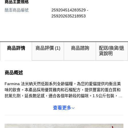
商品主要規格
酷澎商品編號
259204514283529 -
259202635218953
商品詳情
商品評價
(
1
)
商品諮詢
配送/換貨/退
貨說明
商品概述
Farmina 法米納天然低穀系列全齡貓糧，為您的愛貓提供均衡且美
味的飲食。本產品採用優質雞肉和石榴配方，提供豐富的蛋白質和
抗氧化劑，延長飽足感，適合各個年齡段的貓咪。1.5公斤包裝，方
便儲存和餵食。Farmina 法米納致力於提供高品質的寵物食品，讓
您的愛貓健康快樂。
查看更多